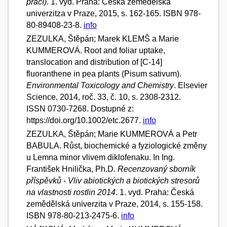
prací)
. 1. vyd. Praha: Česká zemědělská
univerzitza v Praze, 2015, s. 162-165. ISBN 978-
80-89408-23-8.
info
ZEZULKA, Štěpán; Marek KLEMŠ a Marie
KUMMEROVÁ. Root and foliar uptake,
translocation and distribution of [C-14]
fluoranthene in pea plants (Pisum sativum).
Environmental Toxicology and Chemistry
. Elsevier
Science, 2014, roč. 33, č. 10, s. 2308-2312.
ISSN 0730-7268. Dostupné z:
https://doi.org/10.1002/etc.2677.
info
ZEZULKA, Štěpán; Marie KUMMEROVÁ a Petr
BABULA. Růst, biochemické a fyziologické změny
u Lemna minor vlivem diklofenaku. In Ing.
František Hnilička, Ph.D.
Recenzovaný sborník
příspěvků - Vliv abiotických a biotických stresorů
na vlastnosti rostlin 2014
. 1. vyd. Praha: Česká
zemědělská univerzita v Praze, 2014, s. 155-158.
ISBN 978-80-213-2475-6.
info