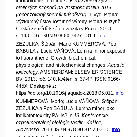
fluoranthene. In Hnilička F.
Vliv abiotických a
biotických stresorů na vlastnosti rostlin 2013
(recenzovaný sborník příspěvků)
. 1. vyd. Praha:
Výzkumný ústav rostlinné výroby, Praha-Ruzyně,
Česká zemědělská univerzita v Praze, 2013,
s. 143-146. ISBN 978-80-7427-131-1.
info
ZEZULKA, Štěpán; Marie KUMMEROVÁ; Petr
BABULA a Lucie VÁŇOVÁ. Lemna minor exposed
to fluoranthene: Growth, biochemical,
physiological and histochemical changes.
Aquatic
toxicology
. AMSTERDAM: ELSEVIER SCIENCE
BV, 2013, roč. 140, květen, s. 37-47. ISSN 0166-
445X. Dostupné z:
https://doi.org/10.1016/j.aquatox.2013.05.011.
info
KUMMEROVÁ, Marie; Lucie VÁŇOVÁ; Štěpán
ZEZULKA a Petr BABULA. Lemna minor jako
indikátor toxicity PAHs? In
13. Konferencie
experimentálnej biológie rastlín, Košice,
Slovensko
. 2013. ISBN 978-80-8152-031-0.
info