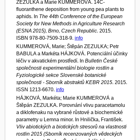
ZEZULKA a Marie KUMMEROVÁ. 14C-
fluoranthene deposition from young pea plants to
aphids. In
The 44th Conference of the European
Society for New Methods in Agriculture Research
(ESNA 2015), Brno, Czech Republic
. 2015.
ISBN 978-80-7509-318-9.
info
KUMMEROVÁ, Marie; Štěpán ZEZULKA; Petr
BABULA a Markéta HÁJKOVÁ. Potenciální účinky
léčiv v akvatickém prostředí. In
Bulletin České
společnosti experimentální biologie rostlin a
Fyziologické sekce Slovenské botanické
společnosti - Sborník abstraktů KEBR 2015
. 2015.
ISSN 1213-6670.
info
HÁJKOVÁ, Markéta; Marie KUMMEROVÁ a
Štěpán ZEZULKA. Porovnání vlivu paracetamolu
a diklofenaku na vybrané růstové a biochemické
parametry u Lemna minor. In Hnilička, František.
Vliv abiotických a biotických stresorů na vlastnosti
rostlin 2015 (Sborník recenzovaných vědeckých