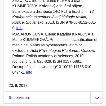
ZEZULKA, Štěpán; Marek KLEMŠ a Marie
KUMMEROVÁ. Kořenový a foliární příjem,
translokace a distribuce 14C-FLT u hrachu. In
13.
Konferencie experimentálnej biológie rastlín,
Košice, Slovensko
. 2013. ISBN 978-80-8152-031-
0.
info
MASAROVIČOVÁ, Elena; Katarína KRÁĽOVÁ a
Marie KUMMEROVÁ. Principles of classification of
medicinal plants as hyperaccumulators or
excluders.
Acta Physiologiae Plantarum
. Cracow,
Poland: Polish academy of sciences, 2010,
roč. 32, č. 5, s. 823-829. ISSN 0137-5881.
Dostupné z: https://doi.org/10.1007/s11738-010-
0474-1.
info
20. 9. 2017
Supervision