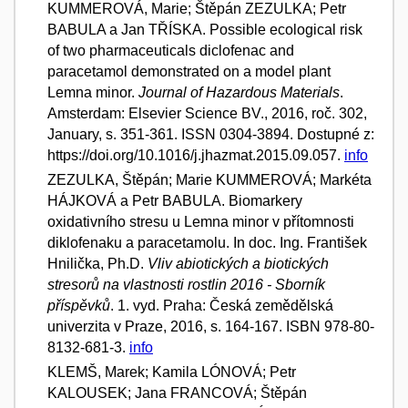
KUMMEROVÁ, Marie; Štěpán ZEZULKA; Petr
BABULA a Jan TŘÍSKA. Possible ecological risk
of two pharmaceuticals diclofenac and
paracetamol demonstrated on a model plant
Lemna minor.
Journal of Hazardous Materials
.
Amsterdam: Elsevier Science BV., 2016, roč. 302,
January, s. 351-361. ISSN 0304-3894. Dostupné z:
https://doi.org/10.1016/j.jhazmat.2015.09.057.
info
ZEZULKA, Štěpán; Marie KUMMEROVÁ; Markéta
HÁJKOVÁ a Petr BABULA. Biomarkery
oxidativního stresu u Lemna minor v přítomnosti
diklofenaku a paracetamolu. In doc. Ing. František
Hnilička, Ph.D.
Vliv abiotických a biotických
stresorů na vlastnosti rostlin 2016 - Sborník
příspěvků
. 1. vyd. Praha: Česká zemědělská
univerzita v Praze, 2016, s. 164-167. ISBN 978-80-
8132-681-3.
info
KLEMŠ, Marek; Kamila LÓNOVÁ; Petr
KALOUSEK; Jana FRANCOVÁ; Štěpán