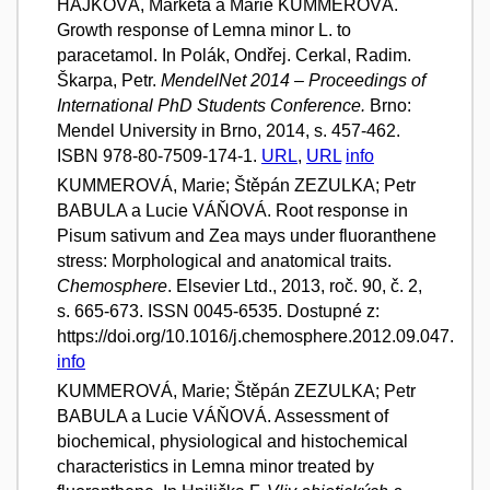
HÁJKOVÁ, Markéta a Marie KUMMEROVÁ.
Growth response of Lemna minor L. to
paracetamol. In Polák, Ondřej. Cerkal, Radim.
Škarpa, Petr.
MendelNet 2014 – Proceedings of
International PhD Students Conference.
Brno:
Mendel University in Brno, 2014, s. 457-462.
ISBN 978-80-7509-174-1.
URL
,
URL
info
KUMMEROVÁ, Marie; Štěpán ZEZULKA; Petr
BABULA a Lucie VÁŇOVÁ. Root response in
Pisum sativum and Zea mays under fluoranthene
stress: Morphological and anatomical traits.
Chemosphere
. Elsevier Ltd., 2013, roč. 90, č. 2,
s. 665-673. ISSN 0045-6535. Dostupné z:
https://doi.org/10.1016/j.chemosphere.2012.09.047.
info
KUMMEROVÁ, Marie; Štěpán ZEZULKA; Petr
BABULA a Lucie VÁŇOVÁ. Assessment of
biochemical, physiological and histochemical
characteristics in Lemna minor treated by