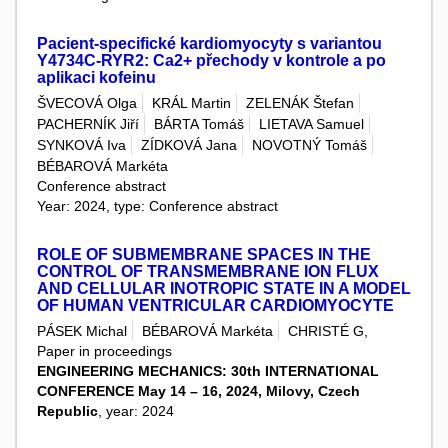
Pacient-specifické kardiomyocyty s variantou
Y4734C-RYR2: Ca2+ přechody v kontrole a po
aplikaci kofeinu
ŠVECOVÁ Olga
KRÁL Martin
ZELENÁK Štefan
PACHERNÍK Jiří
BÁRTA Tomáš
LIETAVA Samuel
SYNKOVÁ Iva
ZÍDKOVÁ Jana
NOVOTNÝ Tomáš
BÉBAROVÁ Markéta
Conference abstract
Year: 2024, type: Conference abstract
ROLE OF SUBMEMBRANE SPACES IN THE
CONTROL OF TRANSMEMBRANE ION FLUX
AND CELLULAR INOTROPIC STATE IN A MODEL
OF HUMAN VENTRICULAR CARDIOMYOCYTE
PÁSEK Michal
BÉBAROVÁ Markéta
CHRISTÉ G,
Paper in proceedings
ENGINEERING MECHANICS: 30th INTERNATIONAL
CONFERENCE May 14 – 16, 2024, Milovy, Czech
Republic
, year: 2024