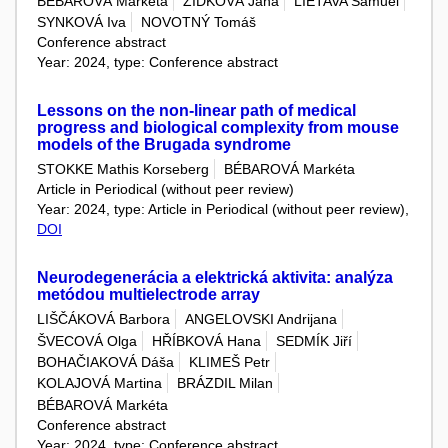
BÉBAROVÁ Markéta
ZÍDKOVÁ Jana
LIETAVA Samuel
SYNKOVÁ Iva
NOVOTNÝ Tomáš
Conference abstract
Year: 2024, type: Conference abstract
Lessons on the non-linear path of medical
progress and biological complexity from mouse
models of the Brugada syndrome
STOKKE Mathis Korseberg
BÉBAROVÁ Markéta
Article in Periodical (without peer review)
Year: 2024, type: Article in Periodical (without peer review),
DOI
Neurodegenerácia a elektrická aktivita: analýza
metódou multielectrode array
LIŠČÁKOVÁ Barbora
ANGELOVSKI Andrijana
ŠVECOVÁ Olga
HŘÍBKOVÁ Hana
SEDMÍK Jiří
BOHAČIAKOVÁ Dáša
KLIMEŠ Petr
KOLAJOVÁ Martina
BRÁZDIL Milan
BÉBAROVÁ Markéta
Conference abstract
Year: 2024, type: Conference abstract