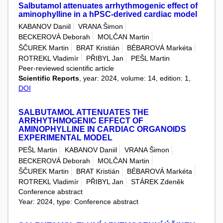
Salbutamol attenuates arrhythmogenic effect of
aminophylline in a hPSC-derived cardiac model
KABANOV Daniil
VRANA Šimon
BECKEROVÁ Deborah
MOLČAN Martin
ŠČUREK Martin
BRAT Kristián
BÉBAROVÁ Markéta
ROTREKL Vladimír
PŘIBYL Jan
PEŠL Martin
Peer-reviewed scientific article
Scientific Reports
, year: 2024, volume: 14, edition: 1,
DOI
SALBUTAMOL ATTENUATES THE
ARRHYTHMOGENIC EFFECT OF
AMINOPHYLLINE IN CARDIAC ORGANOIDS
EXPERIMENTAL MODEL
PEŠL Martin
KABANOV Daniil
VRANA Šimon
BECKEROVÁ Deborah
MOLČAN Martin
ŠČUREK Martin
BRAT Kristián
BÉBAROVÁ Markéta
ROTREKL Vladimír
PŘIBYL Jan
STÁREK Zdeněk
Conference abstract
Year: 2024, type: Conference abstract