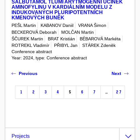
SALBUTAMOL TLUMÍ ARYTMOGENNÍ ÚČINEK
AMINOFYLINU V KARDIÁLNÍM MODELU Z
INDUKOVANÝCH PLURIPOTENTNÍCH
KMENOVÝCH BUNĚK
PEŠL Martin
KABANOV Daniil
VRANA Šimon
BECKEROVÁ Deborah
MOLČAN Martin
ŠČUREK Martin
BRAT Kristián
BÉBAROVÁ Markéta
ROTREKL Vladimír
PŘIBYL Jan
STÁREK Zdeněk
Conference abstract
Year: 2024, type: Conference abstract
Previous
Next
1
2
3
4
5
6
7
…
27
Projects