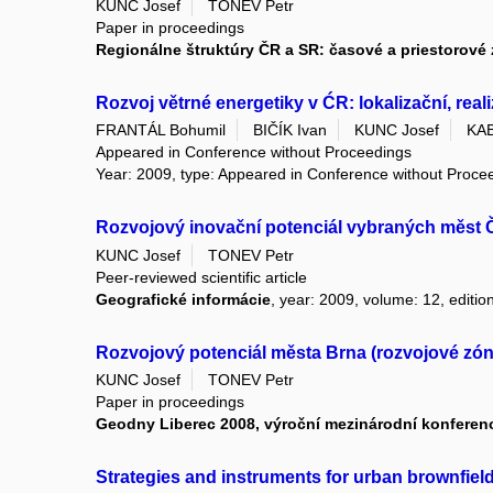
KUNC Josef
TONEV Petr
Paper in proceedings
Regionálne štruktúry ČR a SR: časové a priestorové
Rozvoj větrné energetiky v ĆR: lokalizační, real
FRANTÁL Bohumil
BIČÍK Ivan
KUNC Josef
KA
Appeared in Conference without Proceedings
Year: 2009, type: Appeared in Conference without Proce
Rozvojový inovační potenciál vybraných měst Č
KUNC Josef
TONEV Petr
Peer-reviewed scientific article
Geografické informácie
, year: 2009, volume: 12, edition
Rozvojový potenciál města Brna (rozvojové zón
KUNC Josef
TONEV Petr
Paper in proceedings
Geodny Liberec 2008, výroční mezinárodní konfere
Strategies and instruments for urban brownfiel