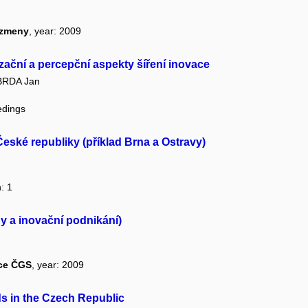
 zmeny
, year: 2009
izační a percepční aspekty šíření inovace
BRDA Jan
edings
eské republiky (příklad Brna a Ostravy)
: 1
y a inovační podnikání)
nce ČGS
, year: 2009
ds in the Czech Republic