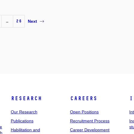
…
26
Next
Research
Careers
I
Our Research
Open Positions
In
Publications
Recruitment Process
In
ee
st
Habilitation and
Career Development
ch