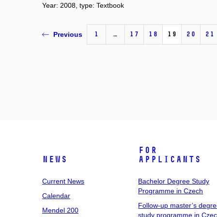
Year: 2008, type: Textbook
1
…
17
18
19
20
21
Previous
For
News
Applicants
Current News
Bachelor Degree Study
Programme in Czech
Calendar
Follow-up master’s degr
Mendel 200
study programme in Cze