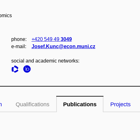
nomics
phone:
+420 549 49
3049
e‑mail:
Josef.Kunc@econ.muni.cz
social and academic networks:
n
Qualifications
Publications
Projects