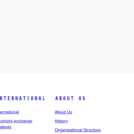
nternational
About Us
ternational
About Us
coming exchange
History
udents
Organizational Structure