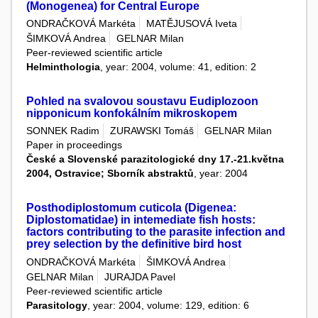
(Monogenea) for Central Europe
ONDRAČKOVÁ Markéta
MATĚJUSOVÁ Iveta
ŠIMKOVÁ Andrea
GELNAR Milan
Peer-reviewed scientific article
Helminthologia
, year: 2004, volume: 41, edition: 2
Pohled na svalovou soustavu Eudiplozoon
nipponicum konfokálním mikroskopem
SONNEK Radim
ZURAWSKI Tomáš
GELNAR Milan
Paper in proceedings
České a Slovenské parazitologické dny 17.-21.května
2004, Ostravice; Sborník abstraktů
, year: 2004
Posthodiplostomum cuticola (Digenea:
Diplostomatidae) in intemediate fish hosts:
factors contributing to the parasite infection and
prey selection by the definitive bird host
ONDRAČKOVÁ Markéta
ŠIMKOVÁ Andrea
GELNAR Milan
JURAJDA Pavel
Peer-reviewed scientific article
Parasitology
, year: 2004, volume: 129, edition: 6