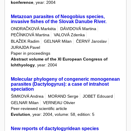
konference
, year: 2004
Metazoan parasites of Neogobius species,
invasive fishes of the Slovak Danube River.
ONDRAČKOVÁ Markéta
DÁVIDOVÁ Martina
PEČÍNKOVÁ Martina
VALOVÁ Zdenka
BLAŽEK Radim
GELNAR Milan
ČERNÝ Jaroslav
JURAJDA Pavel
Paper in proceedings
Abstract volume of the XI European Congress of
Ichthyology
, year: 2004
Molecular phylogeny of congeneric monogenean
parasites (Dactylogyrus): a case of intrahost
speciation
ŠIMKOVÁ Andrea
MORAND Serge
JOBET Edouard
GELNAR Milan
VERNEAU Olivier
Peer-reviewed scientific article
Evolution
, year: 2004, volume: 58, edition: 5
New reports of dactylogyridean species