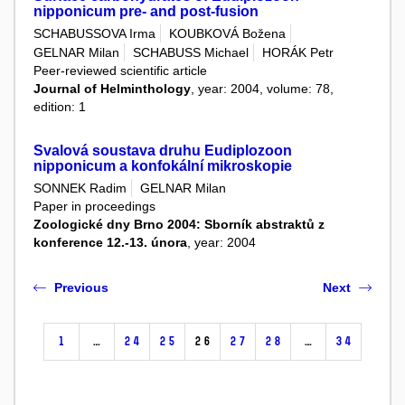
nipponicum pre- and post-fusion
SCHABUSSOVA Irma
KOUBKOVÁ Božena
GELNAR Milan
SCHABUSS Michael
HORÁK Petr
Peer-reviewed scientific article
Journal of Helminthology
, year: 2004, volume: 78,
edition: 1
Svalová soustava druhu Eudiplozoon
nipponicum a konfokální mikroskopie
SONNEK Radim
GELNAR Milan
Paper in proceedings
Zoologické dny Brno 2004: Sborník abstraktů z
konference 12.-13. února
, year: 2004
Previous
Next
1
…
24
25
26
27
28
…
34