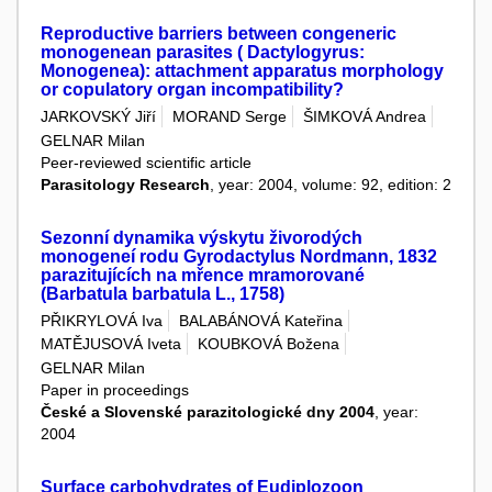
Reproductive barriers between congeneric
monogenean parasites ( Dactylogyrus:
Monogenea): attachment apparatus morphology
or copulatory organ incompatibility?
JARKOVSKÝ Jiří
MORAND Serge
ŠIMKOVÁ Andrea
GELNAR Milan
Peer-reviewed scientific article
Parasitology Research
, year: 2004, volume: 92, edition: 2
Sezonní dynamika výskytu živorodých
monogeneí rodu Gyrodactylus Nordmann, 1832
parazitujících na mřence mramorované
(Barbatula barbatula L., 1758)
PŘIKRYLOVÁ Iva
BALABÁNOVÁ Kateřina
MATĚJUSOVÁ Iveta
KOUBKOVÁ Božena
GELNAR Milan
Paper in proceedings
České a Slovenské parazitologické dny 2004
, year:
2004
Surface carbohydrates of Eudiplozoon