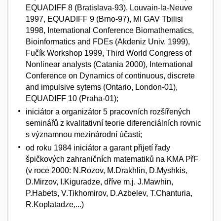
EQUADIFF 8 (Bratislava-93), Louvain-la-Neuve
1997, EQUADIFF 9 (Brno-97), MI GAV Tbilisi
1998, International Conference Biomathematics,
Bioinformatics and FDEs (Akdeniz Univ. 1999),
Fučík Workshop 1999, Third World Congress of
Nonlinear analysts (Catania 2000), International
Conference on Dynamics of continuous, discrete
and impulsive sytems (Ontario, London-01),
EQUADIFF 10 (Praha-01);
iniciátor a organizátor 5 pracovních rozšířených
seminářů z kvalitativní teorie diferenciálních rovnic
s významnou mezinárodní účastí;
od roku 1984 iniciátor a garant přijetí řady
špičkových zahraničních matematiků na KMA PřF
(v roce 2000: N.Rozov, M.Drakhlin, D.Myshkis,
D.Mirzov, I.Kiguradze, dříve m.j. J.Mawhin,
P.Habets, V.Tikhomirov, D.Azbelev, T.Chanturia,
R.Koplatadze,...)