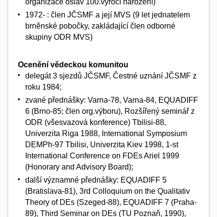
organizace oslav 100.výročí narození)
1972- : člen JČSMF a její MVS (9 let jednatelem
brněnské pobočky, zakládající člen odborné
skupiny ODR MVS)
Ocenění vědeckou komunitou
delegát 3 sjezdů JČSMF, Čestné uznání JČSMF z
roku 1984;
zvané přednášky: Varna-78, Varna-84, EQUADIFF
6 (Brno-85; člen org.výboru), Rozšířený seminář z
ODR (všesvazová konference) Tbilisi-88,
Univerzita Riga 1988, International Symposium
DEMPh-97 Tbilisi, Univerzita Kiev 1998, 1-st
International Conference on FDEs Ariel 1999
(Honorary and Advisory Board);
další významné přednášky: EQUADIFF 5
(Bratislava-81), 3rd Colloquium on the Qualitativ
Theory of DEs (Szeged-88), EQUADIFF 7 (Praha-
89), Third Seminar on DEs (TU Poznaň, 1990),