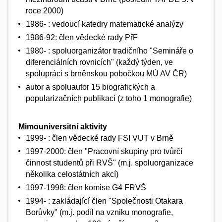
roce 2000)
1986- : vedoucí katedry matematické analýzy
1986-92: člen vědecké rady PřF
1980- : spoluorganizátor tradičního "Semináře o
diferenciálních rovnicích" (každý týden, ve
spolupráci s brněnskou pobočkou MÚ AV ČR)
autor a spoluautor 15 biografických a
popularizačních publikací (z toho 1 monografie)
Mimouniversitní aktivity
1999- : člen vědecké rady FSI VUT v Brně
1997-2000: člen "Pracovní skupiny pro tvůrčí
činnost studentů při RVŠ" (m.j. spoluorganizace
několika celostátních akcí)
1997-1998: člen komise G4 FRVŠ
1994- : zakládající člen "Společnosti Otakara
Borůvky" (m.j. podíl na vzniku monografie,