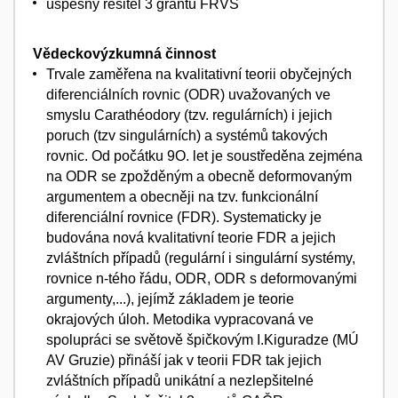
úspěšný řešitel 3 grantů FRVŠ
Vědeckovýzkumná činnost
Trvale zaměřena na kvalitativní teorii obyčejných
diferenciálních rovnic (ODR) uvažovaných ve
smyslu Carathéodory (tzv. regulárních) i jejich
poruch (tzv singulárních) a systémů takových
rovnic. Od počátku 9O. let je soustředěna zejména
na ODR se zpožděným a obecně deformovaným
argumentem a obecněji na tzv. funkcionální
diferenciální rovnice (FDR). Systematicky je
budována nová kvalitativní teorie FDR a jejich
zvláštních případů (regulární i singulární systémy,
rovnice n-tého řádu, ODR, ODR s deformovanými
argumenty,...), jejímž základem je teorie
okrajových úloh. Metodika vypracovaná ve
spolupráci se světově špičkovým I.Kiguradze (MÚ
AV Gruzie) přináší jak v teorii FDR tak jejich
zvláštních případů unikátní a nezlepšitelné