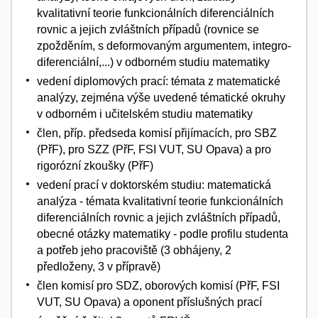
kvalitativní teorie funkcionálních diferenciálních
rovnic a jejich zvláštních případů (rovnice se
zpožděním, s deformovaným argumentem, integro-
diferenciální,...) v odborném studiu matematiky
vedení diplomových prací: témata z matematické
analýzy, zejména výše uvedené tématické okruhy
v odborném i učitelském studiu matematiky
člen, příp. předseda komisí přijímacích, pro SBZ
(PřF), pro SZZ (PřF, FSI VUT, SU Opava) a pro
rigorózní zkoušky (PřF)
vedení prací v doktorském studiu: matematická
analýza - témata kvalitativní teorie funkcionálních
diferenciálních rovnic a jejich zvláštních případů,
obecné otázky matematiky - podle profilu studenta
a potřeb jeho pracoviště (3 obhájeny, 2
předloženy, 3 v přípravě)
člen komisí pro SDZ, oborových komisí (PřF, FSI
VUT, SU Opava) a oponent příslušných prací