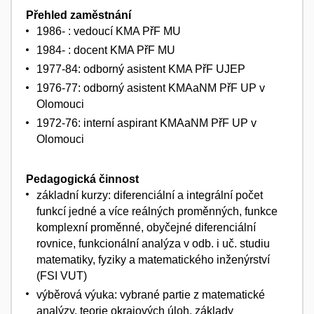
Přehled zaměstnání
1986- : vedoucí KMA PřF MU
1984- : docent KMA PřF MU
1977-84: odborný asistent KMA PřF UJEP
1976-77: odborný asistent KMAaNM PřF UP v
Olomouci
1972-76: interní aspirant KMAaNM PřF UP v
Olomouci
Pedagogická činnost
základní kurzy: diferenciální a integrální počet
funkcí jedné a více reálných proměnných, funkce
komplexní proměnné, obyčejné diferenciální
rovnice, funkcionální analýza v odb. i uč. studiu
matematiky, fyziky a matematického inženýrství
(FSI VUT)
výběrová výuka: vybrané partie z matematické
analýzy, teorie okrajových úloh, základy