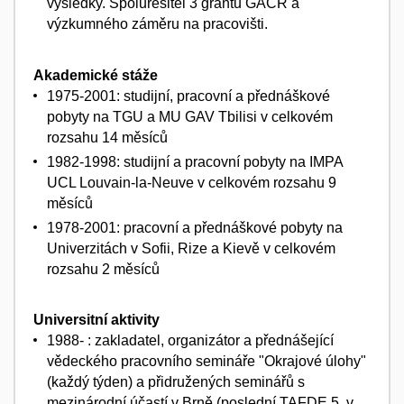
výsledky. Spoluřešitel 3 grantů GAČR a
výzkumného záměru na pracovišti.
Akademické stáže
1975-2001: studijní, pracovní a přednáškové
pobyty na TGU a MU GAV Tbilisi v celkovém
rozsahu 14 měsíců
1982-1998: studijní a pracovní pobyty na IMPA
UCL Louvain-la-Neuve v celkovém rozsahu 9
měsíců
1978-2001: pracovní a přednáškové pobyty na
Univerzitách v Sofii, Rize a Kievě v celkovém
rozsahu 2 měsíců
Universitní aktivity
1988- : zakladatel, organizátor a přednášející
vědeckého pracovního semináře "Okrajové úlohy"
(každý týden) a přidružených seminářů s
mezinárodní účastí v Brně (poslední TAFDE 5. v