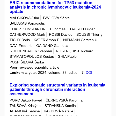
ERIC recommendations for TP53 mutation
analysis in chronic lymphocytic leukemia-2024
update
MALČÍKOVÁ Jitka
PAVLOVÁ Šárka
BALIAKAS Panagiotis
CHATZIKONSTANTINOU Thomas
TAUSCH Eugen
CATHERWOOD Mark
ROSSI Davide
SOUSSI Thierry
TICHÝ Boris
KATER Arnon P
NIEMANN Carsten U
DAVI Frederic
GAIDANO Gianluca
STILGENBAUER Stephan
ROSENQUIST Richard
STAMATOPOULOS Kostas
GHIA Paolo
POSPÍŠILOVÁ Šárka
Peer-reviewed scientific article
Leukemia
, year: 2024, volume: 38, edition: 7,
DOI
Exploring somatic structural variants in leukemia
patients through chromatin interaction
assessment
PORC Jakub Paweł
ČERNOVSKÁ Karolína
TAUŠOVÁ Kristýna
STRÁNSKÁ Kamila
ADAMOVÁ Sabina
KAZDOVÁ Natálie