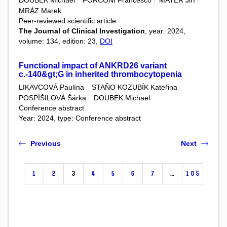
DOUBEK Michael
FORCONI Francesco
MAYER Jiří
MRÁZ Marek
Peer-reviewed scientific article
The Journal of Clinical Investigation
, year: 2024,
volume: 134, edition: 23,
DOI
Functional impact of ANKRD26 variant
c.-140&gt;G in inherited thrombocytopenia
LIKAVCOVÁ Paulína
STAŇO KOZUBÍK Kateřina
POSPÍŠILOVÁ Šárka
DOUBEK Michael
Conference abstract
Year: 2024, type: Conference abstract
Previous
Next
1
2
3
4
5
6
7
…
105