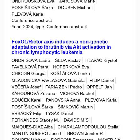
ONDROUŠKOVÁ Eva
JAROŠOVÁ Marie
POSPÍŠILOVÁ Šárka
DOUBEK Michael
PLEVOVÁ Karla
Conference abstract
Year: 2024, type: Conference abstract
FoxO1/Rictor axis induces a non-genetic
adaptation to Ibrutinib via Akt activation in
chronic lymphocytic leukemia
ONDRIŠOVÁ Laura
ŠEDA Václav
HLAVÁČ Kryštof
PAVELKOVÁ Petra
HOFERKOVÁ Eva
CHIODIN Giorgia
KOŠŤÁLOVÁ Lenka
MLADONICKÁ PAVLASOVÁ Gabriela
FILIP Daniel
VEČEŘA Josef
FARIA ZENI Pedro
OPPELT Jan
KAHOUNOVÁ Zuzana
VICHOVA Rachel
SOUČEK Karel
PANOVSKÁ Anna
PLEVOVÁ Karla
POSPÍŠILOVÁ Šárka
ŠIMKOVIČ Martin
VRBACKÝ Filip
LYSÁK Daniel
FERNANDES Stacey M.
DAVIDS M.S.
MAIQUES-DIAZ Alba
CHARALAMPOPOULOU Stella
MARTIN-SUBERO Jose I.
BROWN Jenifer R.