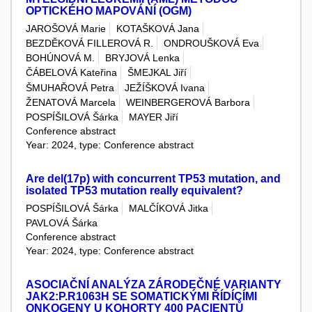
OPTICKÉHO MAPOVÁNÍ (OGM)
JAROŠOVÁ Marie
KOTAŠKOVÁ Jana
BEZDĚKOVÁ FILLEROVÁ R.
ONDROUŠKOVÁ Eva
BOHÚNOVÁ M.
BRYJOVÁ Lenka
ČÁBELOVÁ Kateřina
ŠMEJKAL Jiří
ŠMUHAŘOVÁ Petra
JEŽÍŠKOVÁ Ivana
ŽENATOVÁ Marcela
WEINBERGEROVÁ Barbora
POSPÍŠILOVÁ Šárka
MAYER Jiří
Conference abstract
Year: 2024, type: Conference abstract
Are del(17p) with concurrent TP53 mutation, and
isolated TP53 mutation really equivalent?
POSPÍŠILOVÁ Šárka
MALČÍKOVÁ Jitka
PAVLOVÁ Šárka
Conference abstract
Year: 2024, type: Conference abstract
ASOCIAČNÍ ANALÝZA ZÁRODEČNÉ VARIANTY
JAK2:P.R1063H SE SOMATICKÝMI ŘÍDÍCÍMI
ONKOGENY U KOHORTY 400 PACIENTŮ