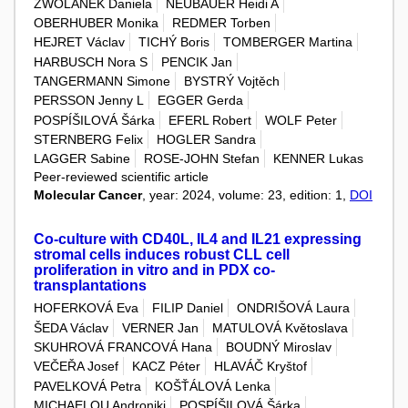
ZWOLANEK Daniela
NEUBAUER Heidi A
OBERHUBER Monika
REDMER Torben
HEJRET Václav
TICHÝ Boris
TOMBERGER Martina
HARBUSCH Nora S
PENCIK Jan
TANGERMANN Simone
BYSTRÝ Vojtěch
PERSSON Jenny L
EGGER Gerda
POSPÍŠILOVÁ Šárka
EFERL Robert
WOLF Peter
STERNBERG Felix
HOGLER Sandra
LAGGER Sabine
ROSE-JOHN Stefan
KENNER Lukas
Peer-reviewed scientific article
Molecular Cancer
, year: 2024, volume: 23, edition: 1,
DOI
Co-culture with CD40L, IL4 and IL21 expressing
stromal cells induces robust CLL cell
proliferation in vitro and in PDX co-
transplantations
HOFERKOVÁ Eva
FILIP Daniel
ONDRIŠOVÁ Laura
ŠEDA Václav
VERNER Jan
MATULOVÁ Květoslava
SKUHROVÁ FRANCOVÁ Hana
BOUDNÝ Miroslav
VEČEŘA Josef
KACZ Péter
HLAVÁČ Kryštof
PAVELKOVÁ Petra
KOŠŤÁLOVÁ Lenka
MICHAELOU Androniki
POSPÍŠILOVÁ Šárka