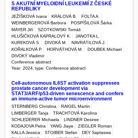
S AKUTNÍ MYELOIDNÍ LEUKEMIÍ Z ČESKÉ
REPUBLIKY
JEŽÍŠKOVÁ Ivana
KRÁLOVÁ B.
FOLTA A.
WEINBERGEROVÁ Barbora
POSPÍŠILOVÁ Šárka
MAYER Jiří
SZOTKOWSKI Tomáš
HLUŠIČKOVÁ KAPRALOVÝ K.
JANOTKA L.
KUREKOVÁ S.
DIVOKÁ M.
NAVRÁTILOVÁ J.
KOŘALKOVÁ P.
HORVÁTHOVÁ M.
DOUBEK Michael
DIVOKÝ Vladimír
Conference abstract
Year: 2024, type: Conference abstract
Cell-autonomous IL6ST activation suppresses
prostate cancer development via
STAT3/ARF/p53-driven senescence and confers
an immune-active tumor microenvironment
STERNBERG Christina
RAIGEL Martin
LIMBERGER Tanja
TRACHTOVÁ Karolína
SCHLEDERER Michaela
LINDNER Desiree
KODAJOVA Petra
YANG Jiaye
ZIEGLER Roman
KALLA Jessica
STOIBER Stefan
DEY Saptaswa