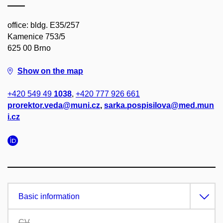
office: bldg. E35/257
Kamenice 753/5
625 00 Brno
Show on the map
+420 549 49
1038
,
+420 777 926 661
prorektor.veda@muni.cz
,
sarka.pospisilova@med.mun
i.cz
Basic information
CV