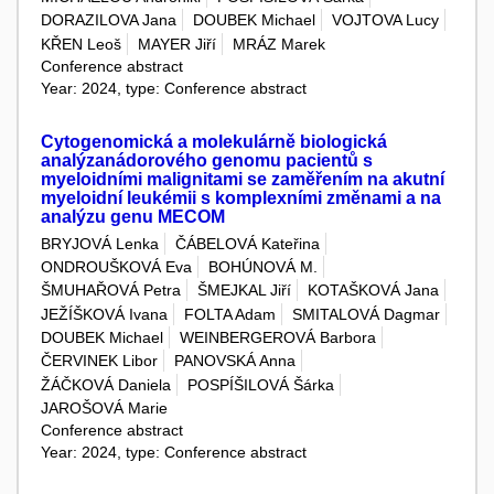
DORAZILOVA Jana
DOUBEK Michael
VOJTOVA Lucy
KŘEN Leoš
MAYER Jiří
MRÁZ Marek
Conference abstract
Year: 2024, type: Conference abstract
Cytogenomická a molekulárně biologická
analýzanádorového genomu pacientů s
myeloidními malignitami se zaměřením na akutní
myeloidní leukémii s komplexními změnami a na
analýzu genu MECOM
BRYJOVÁ Lenka
ČÁBELOVÁ Kateřina
ONDROUŠKOVÁ Eva
BOHÚNOVÁ M.
ŠMUHAŘOVÁ Petra
ŠMEJKAL Jiří
KOTAŠKOVÁ Jana
JEŽÍŠKOVÁ Ivana
FOLTA Adam
SMITALOVÁ Dagmar
DOUBEK Michael
WEINBERGEROVÁ Barbora
ČERVINEK Libor
PANOVSKÁ Anna
ŽÁČKOVÁ Daniela
POSPÍŠILOVÁ Šárka
JAROŠOVÁ Marie
Conference abstract
Year: 2024, type: Conference abstract