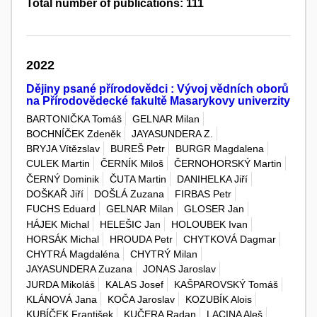
Total number of publications: 111
2022
Dějiny psané přírodovědci : Vývoj vědních oborů
na Přírodovědecké fakultě Masarykovy univerzity
BARTONIČKA Tomáš
GELNAR Milan
BOCHNÍČEK Zdeněk
JAYASUNDERA Z.
BRYJA Vítězslav
BUREŠ Petr
BURGR Magdalena
CULEK Martin
ČERNÍK Miloš
ČERNOHORSKÝ Martin
ČERNÝ Dominik
ČUTA Martin
DANIHELKA Jiří
DOŠKAŘ Jiří
DOŠLÁ Zuzana
FIRBAS Petr
FUCHS Eduard
GELNAR Milan
GLOSER Jan
HÁJEK Michal
HELEŠIC Jan
HOLOUBEK Ivan
HORSÁK Michal
HROUDA Petr
CHYTKOVÁ Dagmar
CHYTRÁ Magdaléna
CHYTRÝ Milan
JAYASUNDERA Zuzana
JONAS Jaroslav
JURDA Mikoláš
KALAS Josef
KAŠPAROVSKÝ Tomáš
KLÁNOVÁ Jana
KOČA Jaroslav
KOZUBÍK Alois
KUBÍČEK František
KUČERA Radan
LACINA Aleš