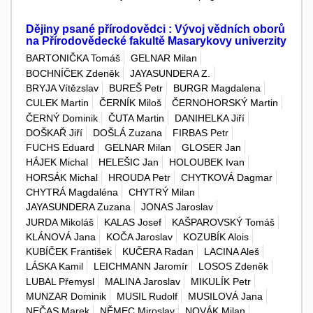
Dějiny psané přírodovědci : Vývoj vědních oborů
na Přírodovědecké fakultě Masarykovy univerzity
BARTONIČKA Tomáš
GELNAR Milan
BOCHNÍČEK Zdeněk
JAYASUNDERA Z.
BRYJA Vítězslav
BUREŠ Petr
BURGR Magdalena
CULEK Martin
ČERNÍK Miloš
ČERNOHORSKÝ Martin
ČERNÝ Dominik
ČUTA Martin
DANIHELKA Jiří
DOŠKAŘ Jiří
DOŠLÁ Zuzana
FIRBAS Petr
FUCHS Eduard
GELNAR Milan
GLOSER Jan
HÁJEK Michal
HELEŠIC Jan
HOLOUBEK Ivan
HORSÁK Michal
HROUDA Petr
CHYTKOVÁ Dagmar
CHYTRÁ Magdaléna
CHYTRÝ Milan
JAYASUNDERA Zuzana
JONAS Jaroslav
JURDA Mikoláš
KALAS Josef
KAŠPAROVSKÝ Tomáš
KLÁNOVÁ Jana
KOČA Jaroslav
KOZUBÍK Alois
KUBÍČEK František
KUČERA Radan
LACINA Aleš
LÁSKA Kamil
LEICHMANN Jaromír
LOSOS Zdeněk
LUBAL Přemysl
MALINA Jaroslav
MIKULÍK Petr
MUNZAR Dominik
MUSIL Rudolf
MUSILOVÁ Jana
NEČAS Marek
NĚMEC Miroslav
NOVÁK Milan