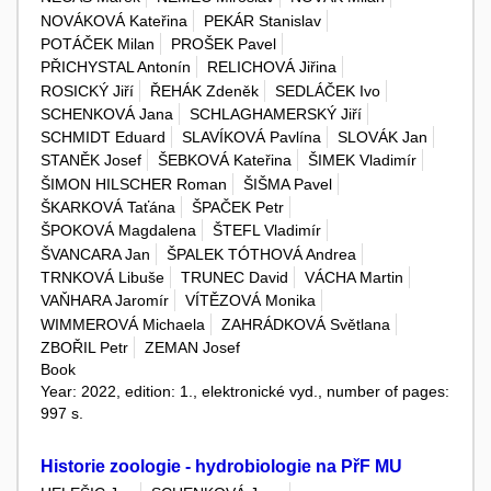
NOVÁKOVÁ Kateřina
PEKÁR Stanislav
POTÁČEK Milan
PROŠEK Pavel
PŘICHYSTAL Antonín
RELICHOVÁ Jiřina
ROSICKÝ Jiří
ŘEHÁK Zdeněk
SEDLÁČEK Ivo
SCHENKOVÁ Jana
SCHLAGHAMERSKÝ Jiří
SCHMIDT Eduard
SLAVÍKOVÁ Pavlína
SLOVÁK Jan
STANĚK Josef
ŠEBKOVÁ Kateřina
ŠIMEK Vladimír
ŠIMON HILSCHER Roman
ŠIŠMA Pavel
ŠKARKOVÁ Taťána
ŠPAČEK Petr
ŠPOKOVÁ Magdalena
ŠTEFL Vladimír
ŠVANCARA Jan
ŠPALEK TÓTHOVÁ Andrea
TRNKOVÁ Libuše
TRUNEC David
VÁCHA Martin
VAŇHARA Jaromír
VÍTĚZOVÁ Monika
WIMMEROVÁ Michaela
ZAHRÁDKOVÁ Světlana
ZBOŘIL Petr
ZEMAN Josef
Book
Year: 2022, edition: 1., elektronické vyd., number of pages:
997 s.
Historie zoologie - hydrobiologie na PřF MU