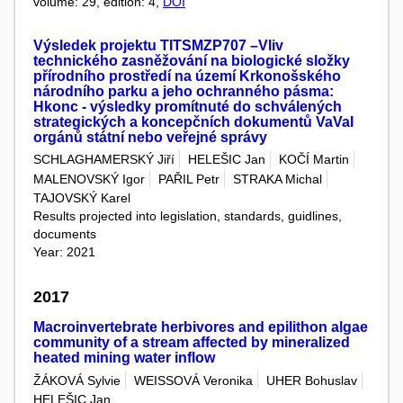
volume: 29, edition: 4,
DOI
Výsledek projektu TITSMZP707 –Vliv
technického zasněžování na biologické složky
přírodního prostředí na území Krkonošského
národního parku a jeho ochranného pásma:
Hkonc - výsledky promítnuté do schválených
strategických a koncepčních dokumentů VaVaI
orgánů státní nebo veřejné správy
SCHLAGHAMERSKÝ Jiří
HELEŠIC Jan
KOČÍ Martin
MALENOVSKÝ Igor
PAŘIL Petr
STRAKA Michal
TAJOVSKÝ Karel
Results projected into legislation, standards, guidlines,
documents
Year: 2021
2017
Macroinvertebrate herbivores and epilithon algae
community of a stream affected by mineralized
heated mining water inflow
ŽÁKOVÁ Sylvie
WEISSOVÁ Veronika
UHER Bohuslav
HELEŠIC Jan