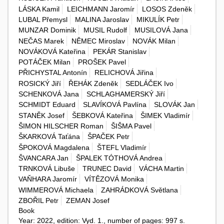
LÁSKA Kamil
LEICHMANN Jaromír
LOSOS Zdeněk
LUBAL Přemysl
MALINA Jaroslav
MIKULÍK Petr
MUNZAR Dominik
MUSIL Rudolf
MUSILOVÁ Jana
NEČAS Marek
NĚMEC Miroslav
NOVÁK Milan
NOVÁKOVÁ Kateřina
PEKÁR Stanislav
POTÁČEK Milan
PROŠEK Pavel
PŘICHYSTAL Antonín
RELICHOVÁ Jiřina
ROSICKÝ Jiří
ŘEHÁK Zdeněk
SEDLÁČEK Ivo
SCHENKOVÁ Jana
SCHLAGHAMERSKÝ Jiří
SCHMIDT Eduard
SLAVÍKOVÁ Pavlína
SLOVÁK Jan
STANĚK Josef
ŠEBKOVÁ Kateřina
ŠIMEK Vladimír
ŠIMON HILSCHER Roman
ŠIŠMA Pavel
ŠKARKOVÁ Taťána
ŠPAČEK Petr
ŠPOKOVÁ Magdalena
ŠTEFL Vladimír
ŠVANCARA Jan
ŠPALEK TÓTHOVÁ Andrea
TRNKOVÁ Libuše
TRUNEC David
VÁCHA Martin
VAŇHARA Jaromír
VÍTĚZOVÁ Monika
WIMMEROVÁ Michaela
ZAHRÁDKOVÁ Světlana
ZBOŘIL Petr
ZEMAN Josef
Book
Year: 2022, edition: Vyd. 1., number of pages: 997 s.