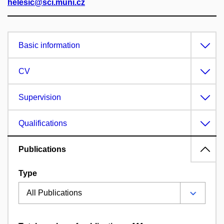
helesic@sci.muni.cz
Basic information
CV
Supervision
Qualifications
Publications
Type