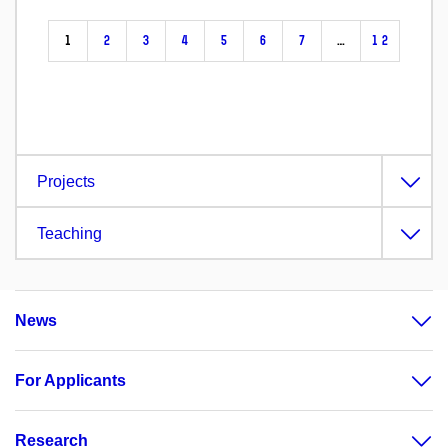
1
2
3
4
5
6
7
…
12
Projects
Teaching
News
For Applicants
Research