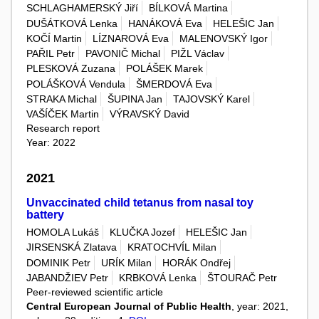
SCHLAGHAMERSKÝ Jiří
BÍLKOVÁ Martina
DUŠÁTKOVÁ Lenka
HANÁKOVÁ Eva
HELEŠIC Jan
KOČÍ Martin
LÍZNAROVÁ Eva
MALENOVSKÝ Igor
PAŘIL Petr
PAVONIČ Michal
PIŽL Václav
PLESKOVÁ Zuzana
POLÁŠEK Marek
POLÁŠKOVÁ Vendula
ŠMERDOVÁ Eva
STRAKA Michal
ŠUPINA Jan
TAJOVSKÝ Karel
VAŠÍČEK Martin
VÝRAVSKÝ David
Research report
Year: 2022
2021
Unvaccinated child tetanus from nasal toy
battery
HOMOLA Lukáš
KLUČKA Jozef
HELEŠIC Jan
JIRSENSKÁ Zlatava
KRATOCHVÍL Milan
DOMINIK Petr
URÍK Milan
HORÁK Ondřej
JABANDŽIEV Petr
KRBKOVÁ Lenka
ŠTOURAČ Petr
Peer-reviewed scientific article
Central European Journal of Public Health
, year: 2021,