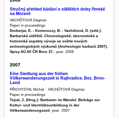
2008
Stručný přehled bádání o sídlištích doby římské
na Moravě
VACHŮTOVÁ Dagmar
Paper in proceedings
Droberjar, E. - Komoroczy, B. - Vachůtová, D. (edd.):
Barbarská sídliště. Chronologické, ekonomické a
historické aspekty vývoje ve světle nových
archeologických výzkumů (Archeologie barbarů 2007).
Spisy AÚ AV ČR Brno 37.
, year: 2008
2007
Eine Siedlung aus der frühen
Völkerwanderungszeit in Rajhradice, Bez. Brno-
Land
PŘICHYSTAL Michal
VACHŮTOVÁ Dagmar
Paper in proceedings
Tejral, J. (Hrsg.): Barbaren im Wandel. Beiträge zur
Kultur- und Identitätsumbildung in der
Völkerwanderungszeit
, year: 2007