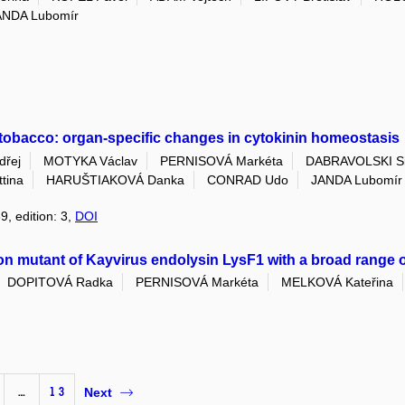
ANDA Lubomír
 tobacco: organ-specific changes in cytokinin homeostasis
řej
MOTYKA Václav
PERNISOVÁ Markéta
DABRAVOLSKI Si
tina
HARUŠTIAKOVÁ Danka
CONRAD Udo
JANDA Lubomír
9, edition: 3,
DOI
n mutant of Kayvirus endolysin LysF1 with a broad range of 
DOPITOVÁ Radka
PERNISOVÁ Markéta
MELKOVÁ Kateřina
…
13
Next