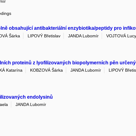
mír
edings
ě obsahující antibakteriální enzybiotika/peptidy pro infik
VÁ Šárka
LIPOVÝ Břetislav
JANDA Lubomír
VOJTOVÁ Luc
ích proteinů z lyofilizovaných biopolymerních pěn určených
Á Katarína
KOBZOVÁ Šárka
JANDA Lubomír
LIPOVÝ Břetis
abilizovaných endolysinů
aela
JANDA Lubomír