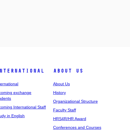
nternational
About Us
ternational
About Us
coming exchange
History
udents
Organizational Structure
coming International Staff
Faculty Staff
udy in English
HRS4R/HR Award
Conferences and Courses