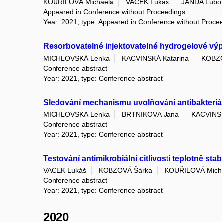
KOUŘILOVÁ Michaela
VACEK Lukáš
JANDA Lubo
Appeared in Conference without Proceedings
Year: 2021, type: Appeared in Conference without Proce
Resorbovatelné injektovatelné hydrogelové výpln
MICHLOVSKÁ Lenka
KACVINSKÁ Katarina
KOBZO
Conference abstract
Year: 2021, type: Conference abstract
Sledování mechanismu uvolňování antibakteriáln
MICHLOVSKÁ Lenka
BRTNÍKOVÁ Jana
KACVINSK
Conference abstract
Year: 2021, type: Conference abstract
Testování antimikrobiální citlivosti teplotně st
VACEK Lukáš
KOBZOVÁ Šárka
KOUŘILOVÁ Mich
Conference abstract
Year: 2021, type: Conference abstract
2020