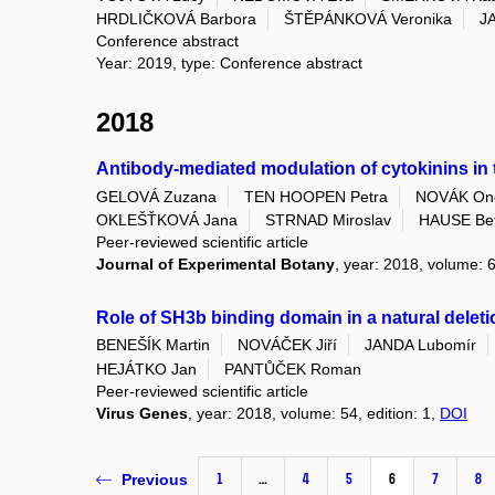
HRDLIČKOVÁ Barbora
ŠTĚPÁNKOVÁ Veronika
J
Conference abstract
Year: 2019, type: Conference abstract
2018
Antibody-mediated modulation of cytokinins in
GELOVÁ Zuzana
TEN HOOPEN Petra
NOVÁK Ond
OKLEŠŤKOVÁ Jana
STRNAD Miroslav
HAUSE Bet
Peer-reviewed scientific article
Journal of Experimental Botany
, year: 2018, volume: 6
Role of SH3b binding domain in a natural deletio
BENEŠÍK Martin
NOVÁČEK Jiří
JANDA Lubomír
HEJÁTKO Jan
PANTŮČEK Roman
Peer-reviewed scientific article
Virus Genes
, year: 2018, volume: 54, edition: 1,
DOI
1
…
4
5
6
7
8
Previous