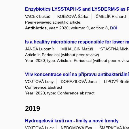
Enzybiotics LYSSTAPH-S and LYSDERM-S as Pot
VACEK Lukáš
KOBZOVÁ Šárka
ČMELÍK Richard
Peer-reviewed scientific article
Antibiotics
, year: 2020, volume: 9, edition: 8,
DOI
Is a healthy microbiome responsible for lower m
JANDA Lubomír
MIHALČIN Matúš
ŠŤASTNÁ Mich
Article in Periodical (without peer review)
Year: 2020, type: Article in Periodical (without peer revie
Vliv koncentrace solí na přípravu antibakteriál
VOJTOVÁ Lucy
DORAZILOVÁ Jana
LIPOVÝ Břeti
Conference abstract
Year: 2020, type: Conference abstract
2019
Hydrogelová krytí ran - limity a nové trendy
VOJTOVÁ Lucy
NEDOMOVÁ Eva
ŠMERKOVÁ Kat