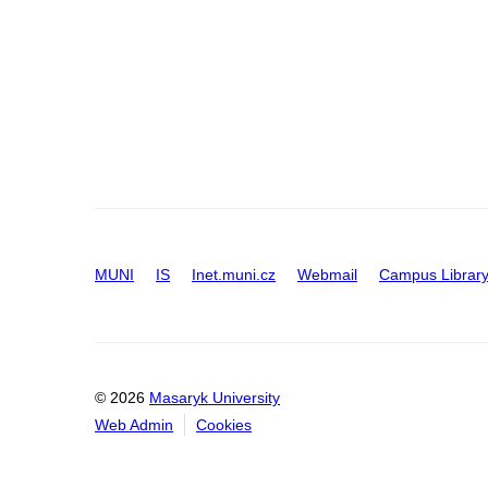
MUNI
IS
Inet.muni.cz
Webmail
Campus Librar
© 2026
Masaryk University
Web Admin
Cookies