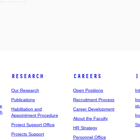
Research
Careers
I
Our Research
Open Positions
In
Publications
Recruitment Process
In
ee
st
Habilitation and
Career Development
ch
Appointment Procedure
In
About the Faculty
Project Support Office
St
HR Strategy
Projects Support
Personnel Office