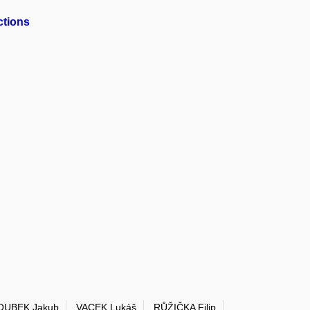
ctions
UBEK Jakub
VACEK Lukáš
RŮŽIČKA Filip