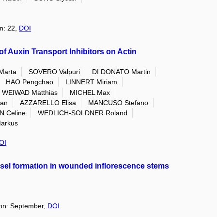
on: 22,
DOI
 Auxin Transport Inhibitors on Actin
Marta
SOVERO Valpuri
DI DONATO Martin
HAO Pengchao
LINNERT Miriam
WEIWAD Matthias
MICHEL Max
an
AZZARELLO Elisa
MANCUSO Stefano
 Celine
WEDLICH-SOLDNER Roland
arkus
OI
sel formation in wounded inflorescence stems
tion: September,
DOI