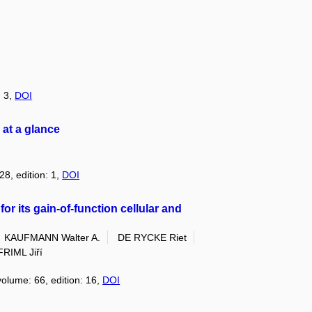
: 3,
DOI
 at a glance
28, edition: 1,
DOI
or its gain-of-function cellular and
KAUFMANN Walter A.
DE RYCKE Riet
FRIML Jiří
volume: 66, edition: 16,
DOI