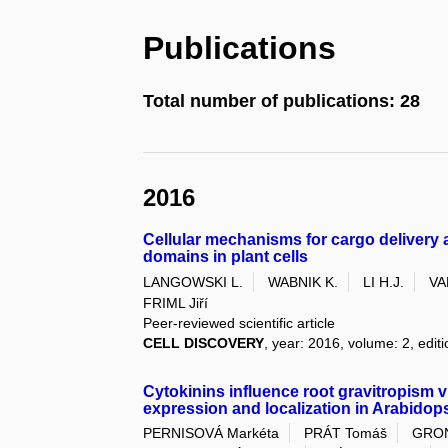
Publications
Total number of publications: 28
2016
Cellular mechanisms for cargo delivery a
domains in plant cells
LANGOWSKI L.
WABNIK K.
LI H.J.
VA
FRIML Jiří
Peer-reviewed scientific article
CELL DISCOVERY
, year: 2016, volume: 2, edit
Cytokinins influence root gravitropism vi
expression and localization in Arabidop
PERNISOVÁ Markéta
PRÁT Tomáš
GRON