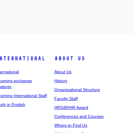
nternational
About Us
ternational
About Us
coming exchange
History
udents
Organizational Structure
coming International Staff
Faculty Staff
udy in English
HRS4R/HR Award
Conferences and Courses
Where to Find Us