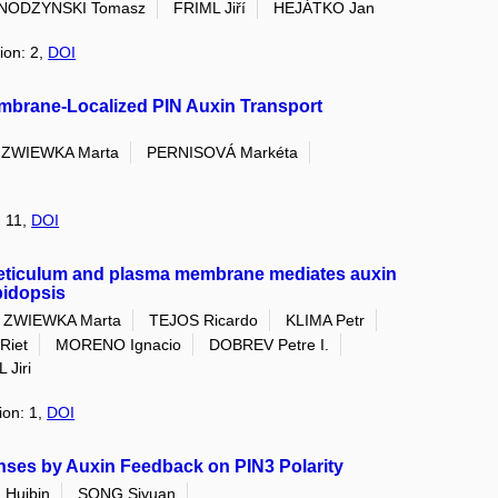
NODZYNSKI Tomasz
FRIML Jiří
HEJÁTKO Jan
ion: 2,
DOI
embrane-Localized PIN Auxin Transport
ZWIEWKA Marta
PERNISOVÁ Markéta
: 11,
DOI
 reticulum and plasma membrane mediates auxin
bidopsis
ZWIEWKA Marta
TEJOS Ricardo
KLIMA Petr
Riet
MORENO Ignacio
DOBREV Petre I.
 Jiri
ion: 1,
DOI
nses by Auxin Feedback on PIN3 Polarity
 Huibin
SONG Siyuan