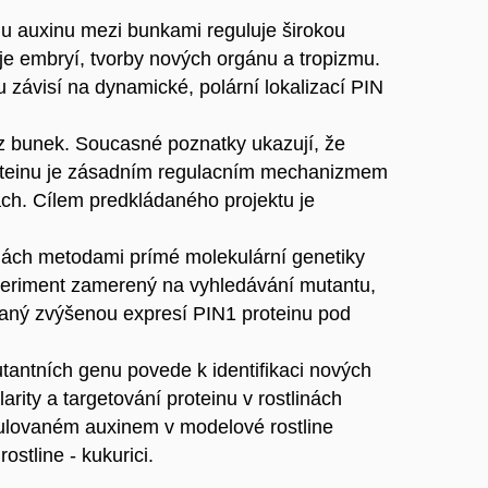
u auxinu mezi bunkami reguluje širokou
je embryí, tvorby nových orgánu a tropizmu.
ávisí na dynamické, polární lokalizací PIN
u z bunek. Soucasné poznatky ukazují, že
roteinu je zásadním regulacním mechanizmem
ách. Cílem predkládaného projektu je
nách metodami prímé molekulární genetiky
periment zamerený na vyhledávání mutantu,
volaný zvýšenou expresí PIN1 proteinu pod
tantních genu povede k identifikaci nových
ity a targetování proteinu v rostlinách
egulovaném auxinem v modelové rostline
ostline - kukurici.