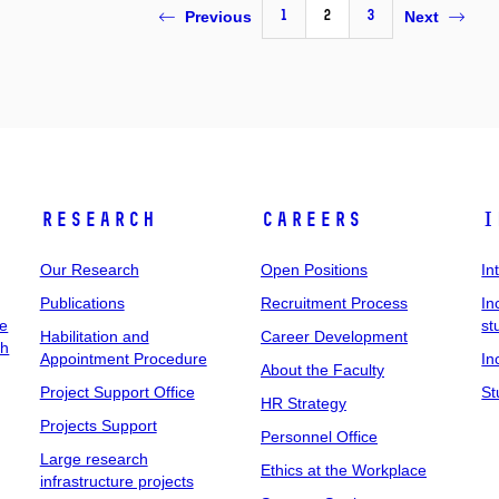
1
2
3
Previous
Next
Research
Careers
I
Our Research
Open Positions
In
Publications
Recruitment Process
In
ee
st
Habilitation and
Career Development
ch
Appointment Procedure
In
About the Faculty
Project Support Office
St
HR Strategy
Projects Support
Personnel Office
Large research
Ethics at the Workplace
infrastructure projects