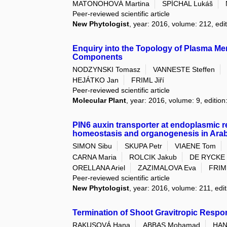
MATONOHOVÁ Martina
SPÍCHAL Lukáš
Peer-reviewed scientific article
New Phytologist
, year: 2016, volume: 212, edit
Enquiry into the Topology of Plasma M
Components
NODZYNSKI Tomasz
VANNESTE Steffen
HEJÁTKO Jan
FRIML Jiří
Peer-reviewed scientific article
Molecular Plant
, year: 2016, volume: 9, edition
PIN6 auxin transporter at endoplasmic
homeostasis and organogenesis in Ara
SIMON Sibu
SKUPA Petr
VIAENE Tom
CARNA Maria
ROLCIK Jakub
DE RYCKE 
ORELLANA Ariel
ZAZIMALOVA Eva
FRIML
Peer-reviewed scientific article
New Phytologist
, year: 2016, volume: 211, edit
Termination of Shoot Gravitropic Respo
RAKUSOVÁ Hana
ABBAS Mohamad
HAN