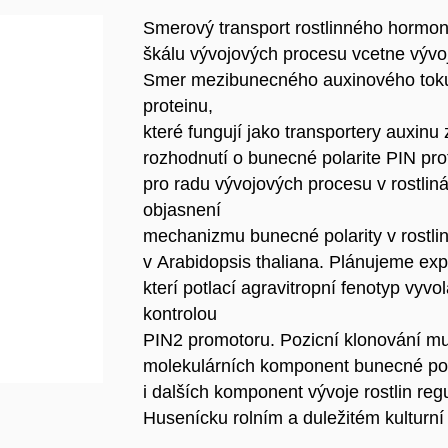
Smerový transport rostlinného hormon
škálu vývojových procesu vcetne vývo
Smer mezibunecného auxinového toku z
proteinu,
které fungují jako transportery auxin
rozhodnutí o bunecné polarite PIN p
pro radu vývojových procesu v rostlin
objasnení
mechanizmu bunecné polarity v rostli
v Arabidopsis thaliana. Plánujeme ex
kterí potlací agravitropní fenotyp vy
kontrolou
PIN2 promotoru. Pozicní klonování mu
molekulárních komponent bunecné polar
i dalších komponent vývoje rostlin r
Husenícku rolním a duležitém kulturní r