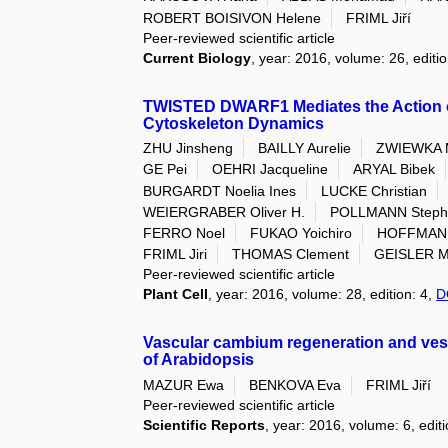
ROBERT BOISIVON Helene
FRIML Jiří
Peer-reviewed scientific article
Current Biology
, year: 2016, volume: 26, editi
TWISTED DWARF1 Mediates the Action of
Cytoskeleton Dynamics
ZHU Jinsheng
BAILLY Aurelie
ZWIEWKA 
GE Pei
OEHRI Jacqueline
ARYAL Bibek
BURGARDT Noelia Ines
LUCKE Christian
WEIERGRABER Oliver H.
POLLMANN Steph
FERRO Noel
FUKAO Yoichiro
HOFFMANN
FRIML Jiri
THOMAS Clement
GEISLER M
Peer-reviewed scientific article
Plant Cell
, year: 2016, volume: 28, edition: 4,
D
Vascular cambium regeneration and ves
of Arabidopsis
MAZUR Ewa
BENKOVA Eva
FRIML Jiří
Peer-reviewed scientific article
Scientific Reports
, year: 2016, volume: 6, edi