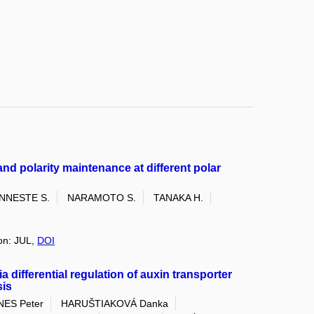
nd polarity maintenance at different polar
NNESTE S.
NARAMOTO S.
TANAKA H.
ion: JUL,
DOI
a differential regulation of auxin transporter
sis
ES Peter
HARUŠTIAKOVÁ Danka