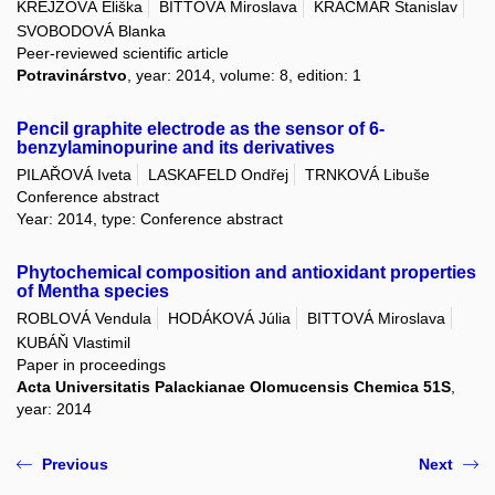
KREJZOVÁ Eliška
BITTOVÁ Miroslava
KRÁČMAR Stanislav
SVOBODOVÁ Blanka
Peer-reviewed scientific article
Potravinárstvo
, year: 2014, volume: 8, edition: 1
Pencil graphite electrode as the sensor of 6-
benzylaminopurine and its derivatives
PILAŘOVÁ Iveta
LASKAFELD Ondřej
TRNKOVÁ Libuše
Conference abstract
Year: 2014, type: Conference abstract
Phytochemical composition and antioxidant properties
of Mentha species
ROBLOVÁ Vendula
HODÁKOVÁ Júlia
BITTOVÁ Miroslava
KUBÁŇ Vlastimil
Paper in proceedings
Acta Universitatis Palackianae Olomucensis Chemica 51S
,
year: 2014
Previous
Next