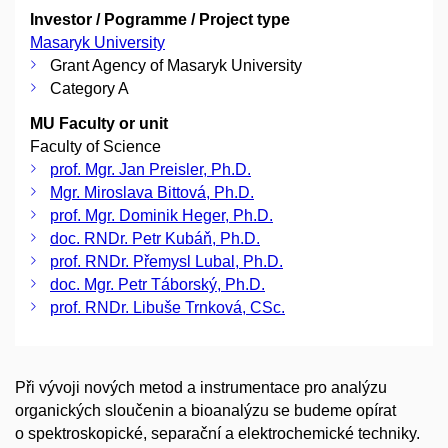
Investor / Pogramme / Project type
Masaryk University
Grant Agency of Masaryk University
Category A
MU Faculty or unit
Faculty of Science
prof. Mgr. Jan Preisler, Ph.D.
Mgr. Miroslava Bittová, Ph.D.
prof. Mgr. Dominik Heger, Ph.D.
doc. RNDr. Petr Kubáň, Ph.D.
prof. RNDr. Přemysl Lubal, Ph.D.
doc. Mgr. Petr Táborský, Ph.D.
prof. RNDr. Libuše Trnková, CSc.
Při vývoji nových metod a instrumentace pro analýzu
organických sloučenin a bioanalýzu se budeme opírat
o spektroskopické, separační a elektrochemické techniky.