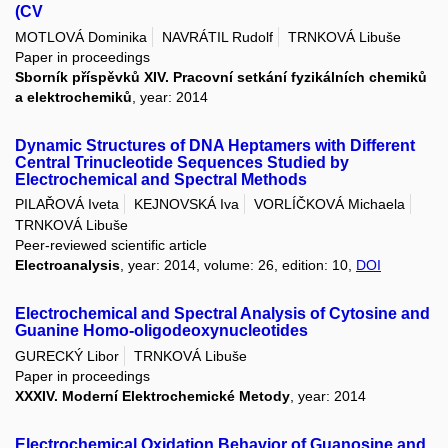
(CV
MOTLOVÁ Dominika
NAVRÁTIL Rudolf
TRNKOVÁ Libuše
Paper in proceedings
Sborník příspěvků XIV. Pracovní setkání fyzikálních chemiků
a elektrochemiků
, year: 2014
Dynamic Structures of DNA Heptamers with Different
Central Trinucleotide Sequences Studied by
Electrochemical and Spectral Methods
PILAŘOVÁ Iveta
KEJNOVSKÁ Iva
VORLÍČKOVÁ Michaela
TRNKOVÁ Libuše
Peer-reviewed scientific article
Electroanalysis
, year: 2014, volume: 26, edition: 10,
DOI
Electrochemical and Spectral Analysis of Cytosine and
Guanine Homo-oligodeoxynucleotides
GURECKÝ Libor
TRNKOVÁ Libuše
Paper in proceedings
XXXIV. Moderní Elektrochemické Metody
, year: 2014
Electrochemical Oxidation Behavior of Guanosine and