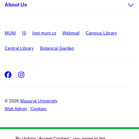
About Us
MUNI
IS
Inet.muni.cz
Webmail
Campus Library
Central Library
Botanical Garden
Facebook
Instagram
© 2026
Masaryk University
Web Admin
Cookies
By clicking “Accept Cookies”, you agree to the