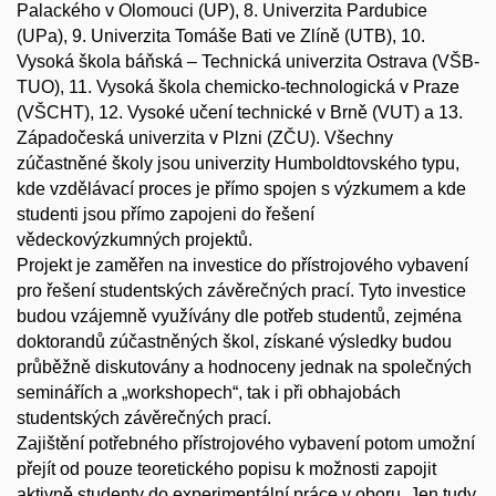
Palackého v Olomouci (UP), 8. Univerzita Pardubice
(UPa), 9. Univerzita Tomáše Bati ve Zlíně (UTB), 10.
Vysoká škola báňská – Technická univerzita Ostrava (VŠB-
TUO), 11. Vysoká škola chemicko-technologická v Praze
(VŠCHT), 12. Vysoké učení technické v Brně (VUT) a 13.
Západočeská univerzita v Plzni (ZČU). Všechny
zúčastněné školy jsou univerzity Humboldtovského typu,
kde vzdělávací proces je přímo spojen s výzkumem a kde
studenti jsou přímo zapojeni do řešení
vědeckovýzkumných projektů.
Projekt je zaměřen na investice do přístrojového vybavení
pro řešení studentských závěrečných prací. Tyto investice
budou vzájemně využívány dle potřeb studentů, zejména
doktorandů zúčastněných škol, získané výsledky budou
průběžně diskutovány a hodnoceny jednak na společných
seminářích a „workshopech“, tak i při obhajobách
studentských závěrečných prací.
Zajištění potřebného přístrojového vybavení potom umožní
přejít od pouze teoretického popisu k možnosti zapojit
aktivně studenty do experimentální práce v oboru. Jen tudy