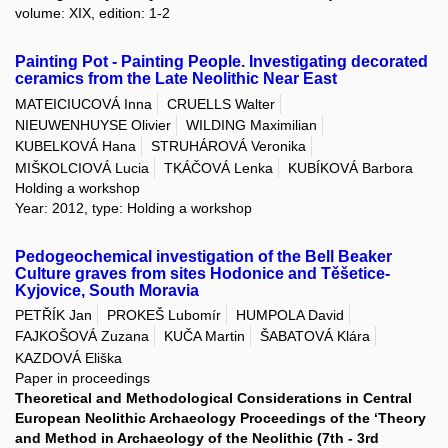
volume: XIX, edition: 1-2
Painting Pot - Painting People. Investigating decorated
ceramics from the Late Neolithic Near East
MATEICIUCOVÁ Inna
CRUELLS Walter
NIEUWENHUYSE Olivier
WILDING Maximilian
KUBELKOVÁ Hana
STRUHÁROVÁ Veronika
MIŠKOLCIOVÁ Lucia
TKÁČOVÁ Lenka
KUBÍKOVÁ Barbora
Holding a workshop
Year: 2012, type: Holding a workshop
Pedogeochemical investigation of the Bell Beaker
Culture graves from sites Hodonice and Těšetice-
Kyjovice, South Moravia
PETŘÍK Jan
PROKEŠ Lubomír
HUMPOLA David
FAJKOŠOVÁ Zuzana
KUČA Martin
ŠABATOVÁ Klára
KAZDOVÁ Eliška
Paper in proceedings
Theoretical and Methodological Considerations in Central
European Neolithic Archaeology Proceedings of the ‘Theory
and Method in Archaeology of the Neolithic (7th - 3rd