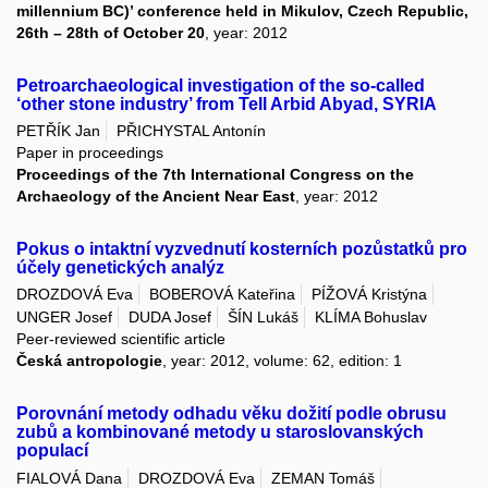
millennium BC)’ conference held in Mikulov, Czech Republic,
26th – 28th of October 20
, year: 2012
Petroarchaeological investigation of the so-called
‘other stone industry’ from Tell Arbid Abyad, SYRIA
PETŘÍK Jan
PŘICHYSTAL Antonín
Paper in proceedings
Proceedings of the 7th International Congress on the
Archaeology of the Ancient Near East
, year: 2012
Pokus o intaktní vyzvednutí kosterních pozůstatků pro
účely genetických analýz
DROZDOVÁ Eva
BOBEROVÁ Kateřina
PÍŽOVÁ Kristýna
UNGER Josef
DUDA Josef
ŠÍN Lukáš
KLÍMA Bohuslav
Peer-reviewed scientific article
Česká antropologie
, year: 2012, volume: 62, edition: 1
Porovnání metody odhadu věku dožití podle obrusu
zubů a kombinované metody u staroslovanských
populací
FIALOVÁ Dana
DROZDOVÁ Eva
ZEMAN Tomáš