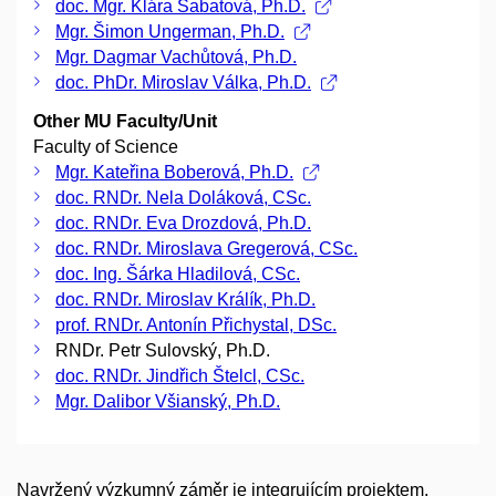
doc. Mgr. Klára Šabatová, Ph.D.
Mgr. Šimon Ungerman, Ph.D.
Mgr. Dagmar Vachůtová, Ph.D.
doc. PhDr. Miroslav Válka, Ph.D.
Other MU Faculty/Unit
Faculty of Science
Mgr. Kateřina Boberová, Ph.D.
doc. RNDr. Nela Doláková, CSc.
doc. RNDr. Eva Drozdová, Ph.D.
doc. RNDr. Miroslava Gregerová, CSc.
doc. Ing. Šárka Hladilová, CSc.
doc. RNDr. Miroslav Králík, Ph.D.
prof. RNDr. Antonín Přichystal, DSc.
RNDr. Petr Sulovský, Ph.D.
doc. RNDr. Jindřich Štelcl, CSc.
Mgr. Dalibor Všianský, Ph.D.
Navržený výzkumný záměr je integrujícím projektem,