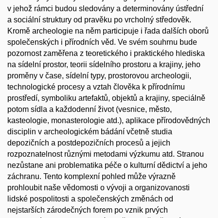
v jehož rámci budou sledovány a determinovány ústřední
a sociální struktury od pravěku po vrcholný středověk.
Kromě archeologie na něm participuje i řada dalších oborů
společenských i přírodních věd. Ve svém souhrnu bude
pozornost zaměřena z teoretického i praktického hlediska
na sídelní prostor, teorii sídelního prostoru a krajiny, jeho
proměny v čase, sídelní typy, prostorovou archeologii,
technologické procesy a vztah člověka k přírodnímu
prostředí, symboliku artefaktů, objektů a krajiny, speciálně
potom sídla a každodenní život (vesnice, město,
kasteologie, monasterologie atd.), aplikace přírodovědných
disciplin v archeologickém bádání včetně studia
depozičních a postdepozičních procesů a jejich
rozpoznatelnost různými metodami výzkumu atd. Stranou
nezůstane ani problematika péče o kulturní dědictví a jeho
záchranu. Tento komplexní pohled může výrazně
prohloubit naše vědomosti o vývoji a organizovanosti
lidské pospolitosti a společenských změnách od
nejstarších zárodečných forem po vznik prvých