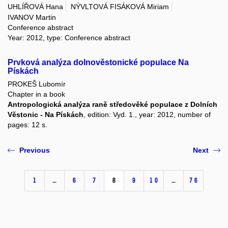
UHLÍŘOVÁ Hana
NÝVLTOVÁ FISÁKOVÁ Miriam
IVANOV Martin
Conference abstract
Year: 2012, type: Conference abstract
Prvková analýza dolnověstonické populace Na
Pískách
PROKEŠ Lubomír
Chapter in a book
Antropologická analýza raně středověké populace z Dolních
Věstonic - Na Pískách
, edition: Vyd. 1., year: 2012, number of
pages: 12 s.
Previous
Next
1
…
6
7
8
9
10
…
76