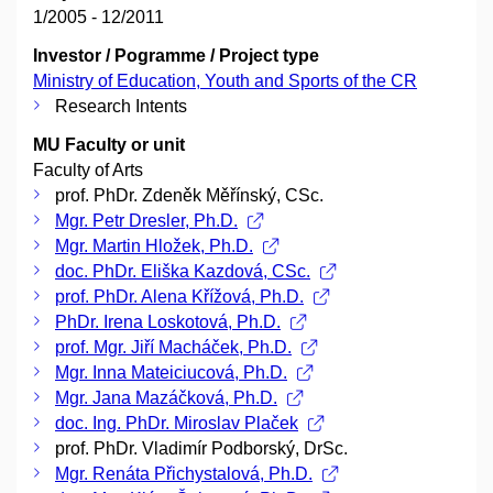
1/2005 - 12/2011
Investor / Pogramme / Project type
Ministry of Education, Youth and Sports of the CR
Research Intents
MU Faculty or unit
Faculty of Arts
prof. PhDr. Zdeněk Měřínský, CSc.
Mgr. Petr Dresler, Ph.D.
Mgr. Martin Hložek, Ph.D.
doc. PhDr. Eliška Kazdová, CSc.
prof. PhDr. Alena Křížová, Ph.D.
PhDr. Irena Loskotová, Ph.D.
prof. Mgr. Jiří Macháček, Ph.D.
Mgr. Inna Mateiciucová, Ph.D.
Mgr. Jana Mazáčková, Ph.D.
doc. Ing. PhDr. Miroslav Plaček
prof. PhDr. Vladimír Podborský, DrSc.
Mgr. Renáta Přichystalová, Ph.D.