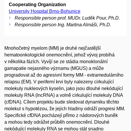
Cooperating Organization
University Hospital Brno-Bohunice
Responsible person prof. MUDr. Luděk Pour, Ph.D.
Responsible person Ing. Martina Almáši, Ph.D.
Mnohočetný myelom (MM) je druhé nejčastější
hematoonkologické onemocnění, jehož vývoj probíhá
v několika fázích. Vyvíjí se ze stádia monoklonální
gamapatie nejasného významu (MGUS) a může
progradovat až do agresivní formy MM - extramedulárního
relapsu (EM). V periferní krvi byly nalezeny cirkulující
molekuly nukleových kyselin, jako jsou dlouhé nekódující
molekuly RNA (lncRNA) a volně cirkulující molekuly DNA
(cfDNA). Cílem projektu bude sledovat dynamiku těchto
molekul s hypotézou, že jejich hladiny odráží progresi MM.
Specifické cfDNA pocházejí přímo z nádorových buněk
a mohou tedy odrážet průběh onemocnění. Dlouhé
nekódující molekuly RNA se mohou stát snadno