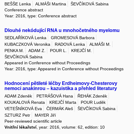
BEŠŠE Lenka
ALMÁŠI Martina
ŠEVČÍKOVÁ Sabina
Conference abstract
Year: 2016, type: Conference abstract
Dlouhé nekódující RNA u mnohočetného myelomu
SEDLAŘÍKOVÁ Lenka
GROMESOVÁ Barbora
KUBACZKOVÁ Veronika
RADOVÁ Lenka
ALMÁŠI M.
PENKA M.
ADAM Z.
POUR L.
KREJČÍ M.
ŠEVČÍKOVÁ Sabina
Appeared in Conference without Proceedings
Year: 2016, type: Appeared in Conference without Proceedings
Hodnocení pětileté léčby Erdheimovy-Chesterovy
nemoci anakinrou – kazuistika a přehled literatury
ADAM Zdeněk
PETRÁŠOVÁ Hana
ŘEHÁK Zdeněk
KOUKALOVÁ Renata
KREJČÍ Marta
POUR Luděk
VETEŠNÍKOVÁ Eva
ČERMÁK Aleš
ŠEVČÍKOVÁ Sabina
SZTURZ Petr
MAYER Jiří
Peer-reviewed scientific article
Vnitřní lékařství
, year: 2016, volume: 62, edition: 10