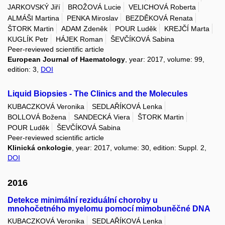
JARKOVSKÝ Jiří
BROŽOVÁ Lucie
VELICHOVÁ Roberta
ALMÁŠI Martina
PENKA Miroslav
BEZDĚKOVÁ Renata
ŠTORK Martin
ADAM Zdeněk
POUR Luděk
KREJČÍ Marta
KUGLÍK Petr
HÁJEK Roman
ŠEVČÍKOVÁ Sabina
Peer-reviewed scientific article
European Journal of Haematology
, year: 2017, volume: 99,
edition: 3,
DOI
Liquid Biopsies - The Clinics and the Molecules
KUBACZKOVÁ Veronika
SEDLAŘÍKOVÁ Lenka
BOLLOVÁ Božena
SANDECKÁ Viera
ŠTORK Martin
POUR Luděk
ŠEVČÍKOVÁ Sabina
Peer-reviewed scientific article
Klinická onkologie
, year: 2017, volume: 30, edition: Suppl. 2,
DOI
2016
Detekce minimální reziduální choroby u
mnohočetného myelomu pomocí mimobuněčné DNA
KUBACZKOVÁ Veronika
SEDLAŘÍKOVÁ Lenka