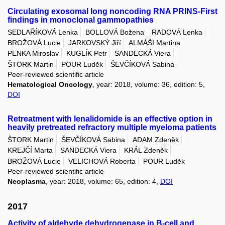
Circulating exosomal long noncoding RNA PRINS-First
findings in monoclonal gammopathies
SEDLAŘÍKOVÁ Lenka
BOLLOVÁ Božena
RADOVÁ Lenka
BROŽOVÁ Lucie
JARKOVSKÝ Jiří
ALMÁŠI Martina
PENKA Miroslav
KUGLÍK Petr
SANDECKÁ Viera
ŠTORK Martin
POUR Luděk
ŠEVČÍKOVÁ Sabina
Peer-reviewed scientific article
Hematological Oncology
, year: 2018, volume: 36, edition: 5,
DOI
Retreatment with lenalidomide is an effective option in
heavily pretreated refractory multiple myeloma patients
ŠTORK Martin
ŠEVČÍKOVÁ Sabina
ADAM Zdeněk
KREJČÍ Marta
SANDECKÁ Viera
KRÁL Zdeněk
BROŽOVÁ Lucie
VELICHOVÁ Roberta
POUR Luděk
Peer-reviewed scientific article
Neoplasma
, year: 2018, volume: 65, edition: 4,
DOI
2017
Activity of aldehyde dehydrogenase in B-cell and