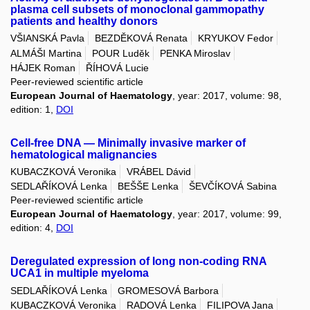
plasma cell subsets of monoclonal gammopathy
patients and healthy donors
VŠIANSKÁ Pavla
BEZDĚKOVÁ Renata
KRYUKOV Fedor
ALMÁŠI Martina
POUR Luděk
PENKA Miroslav
HÁJEK Roman
ŘÍHOVÁ Lucie
Peer-reviewed scientific article
European Journal of Haematology
, year: 2017, volume: 98,
edition: 1,
DOI
Cell-free DNA — Minimally invasive marker of
hematological malignancies
KUBACZKOVÁ Veronika
VRÁBEL Dávid
SEDLAŘÍKOVÁ Lenka
BEŠŠE Lenka
ŠEVČÍKOVÁ Sabina
Peer-reviewed scientific article
European Journal of Haematology
, year: 2017, volume: 99,
edition: 4,
DOI
Deregulated expression of long non-coding RNA
UCA1 in multiple myeloma
SEDLAŘÍKOVÁ Lenka
GROMESOVÁ Barbora
KUBACZKOVÁ Veronika
RADOVÁ Lenka
FILIPOVA Jana