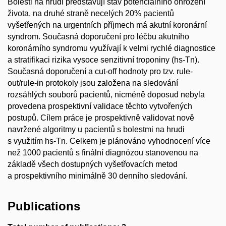
Bolesti na hrudi představují stav potenciálního ohrožení
života, na druhé straně necelých 20% pacientů
vyšetřených na urgentních příjmech má akutní koronární
syndrom. Současná doporučení pro léčbu akutního
koronárního syndromu využívají k velmi rychlé diagnostice
a stratifikaci rizika vysoce senzitivní troponiny (hs-Tn).
Současná doporučení a cut-off hodnoty pro tzv. rule-
out/rule-in protokoly jsou založena na sledování
rozsáhlých souborů pacientů, nicméně doposud nebyla
provedena prospektivní validace těchto vytvořených
postupů. Cílem práce je prospektivně validovat nově
navržené algoritmy u pacientů s bolestmi na hrudi
s využitím hs-Tn. Celkem je plánováno vyhodnocení více
než 1000 pacientů s finální diagnózou stanovenou na
základě všech dostupných vyšetřovacích metod
a prospektivního minimálně 30 denního sledování.
Publications