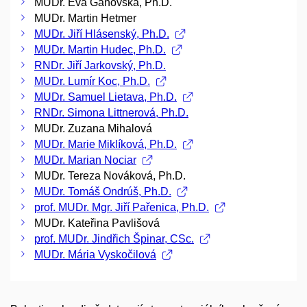
MUDr. Eva Ganovská, Ph.D.
MUDr. Martin Hetmer
MUDr. Jiří Hlásenský, Ph.D.
MUDr. Martin Hudec, Ph.D.
RNDr. Jiří Jarkovský, Ph.D.
MUDr. Lumír Koc, Ph.D.
MUDr. Samuel Lietava, Ph.D.
RNDr. Simona Littnerová, Ph.D.
MUDr. Zuzana Mihalová
MUDr. Marie Miklíková, Ph.D.
MUDr. Marian Nociar
MUDr. Tereza Nováková, Ph.D.
MUDr. Tomáš Ondrúš, Ph.D.
prof. MUDr. Mgr. Jiří Pařenica, Ph.D.
MUDr. Kateřina Pavlišová
prof. MUDr. Jindřich Špinar, CSc.
MUDr. Mária Vyskočilová