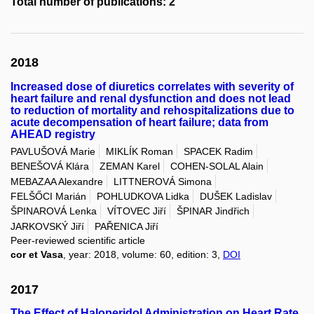
Total number of publications: 2
2018
Increased dose of diuretics correlates with severity of
heart failure and renal dysfunction and does not lead
to reduction of mortality and rehospitalizations due to
acute decompensation of heart failure; data from
AHEAD registry
PAVLUŠOVÁ Marie
MIKLÍK Roman
SPACEK Radim
BENEŠOVÁ Klára
ZEMAN Karel
COHEN-SOLAL Alain
MEBAZAA Alexandre
LITTNEROVÁ Simona
FELŠŐCI Marián
POHLUDKOVA Lidka
DUŠEK Ladislav
ŠPINAROVÁ Lenka
VÍTOVEC Jiří
ŠPINAR Jindřich
JARKOVSKÝ Jiří
PAŘENICA Jiří
Peer-reviewed scientific article
cor et Vasa
, year: 2018, volume: 60, edition: 3,
DOI
2017
The Effect of Haloperidol Administration on Heart Rate