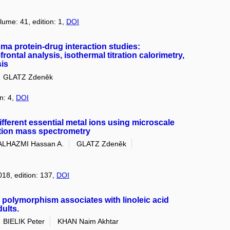
lume: 41, edition: 1,
DOI
sma protein-drug interaction studies:
rontal analysis, isothermal titration calorimetry,
sis
GLATZ Zdeněk
on: 4,
DOI
ifferent essential metal ions using microscale
tion mass spectrometry
ALHAZMI Hassan A.
GLATZ Zdeněk
018, edition: 137,
DOI
 polymorphism associates with linoleic acid
ults.
BIELIK Peter
KHAN Naim Akhtar