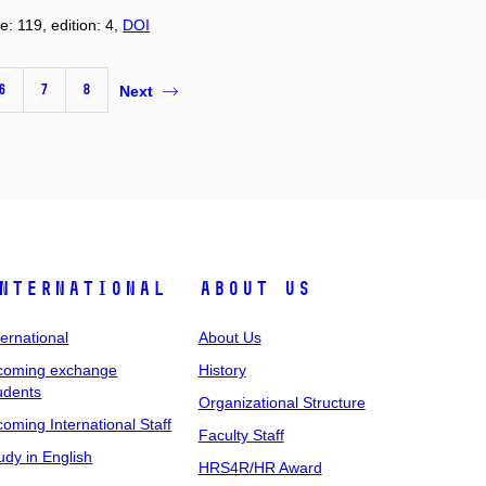
e: 119, edition: 4,
DOI
6
7
8
Next
nternational
About Us
ternational
About Us
coming exchange
History
udents
Organizational Structure
coming International Staff
Faculty Staff
udy in English
HRS4R/HR Award