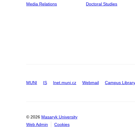
Media Relations
Doctoral Studies
MUNI
IS
Inet.muni.cz
Webmail
Campus Librar
© 2026
Masaryk University
Web Admin
Cookies