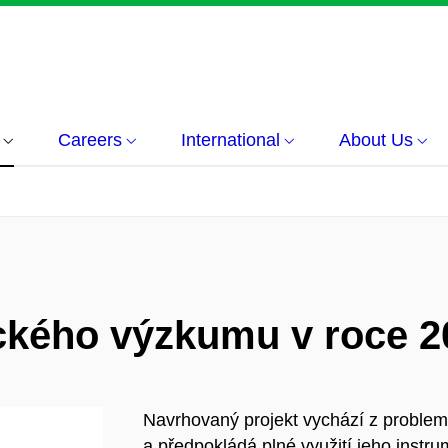
Careers
International
About Us
kého výzkumu v roce 2
Navrhovaný projekt vychází z proble
a předpokládá plné využití jeho inst