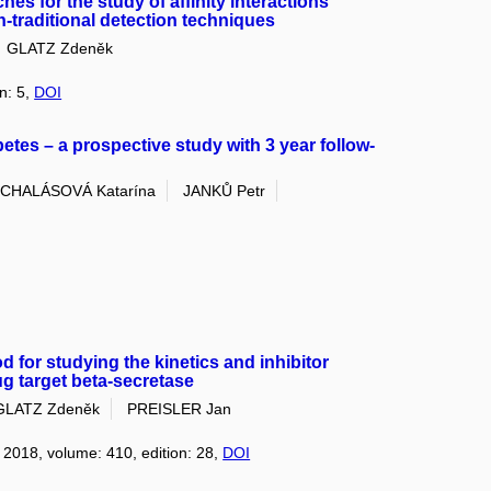
es for the study of affinity interactions
-traditional detection techniques
GLATZ Zdeněk
on: 5,
DOI
etes – a prospective study with 3 year follow-
CHALÁSOVÁ Katarína
JANKŮ Petr
for studying the kinetics and inhibitor
ug target beta-secretase
GLATZ Zdeněk
PREISLER Jan
: 2018, volume: 410, edition: 28,
DOI