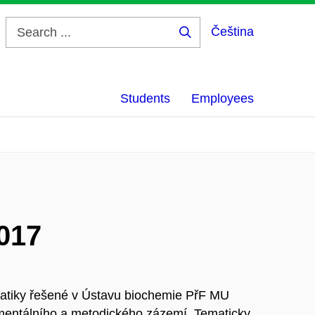
Čeština
Search
...
Students
Employees
017
matiky řešené v Ústavu biochemie PřF MU
rumentálního a metodického zázemí. Tematicky