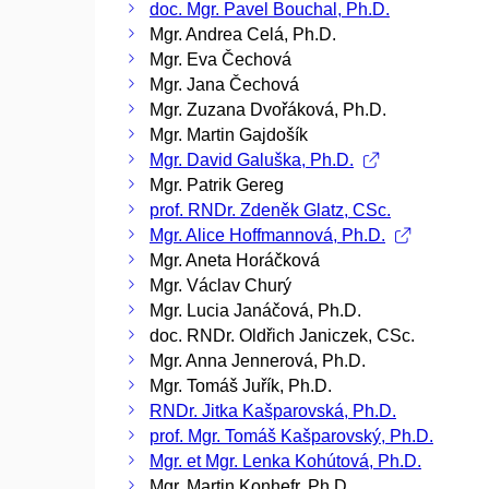
doc. Mgr. Pavel Bouchal, Ph.D.
Mgr. Andrea Celá, Ph.D.
Mgr. Eva Čechová
Mgr. Jana Čechová
Mgr. Zuzana Dvořáková, Ph.D.
Mgr. Martin Gajdošík
Mgr. David Galuška, Ph.D.
Mgr. Patrik Gereg
prof. RNDr. Zdeněk Glatz, CSc.
Mgr. Alice Hoffmannová, Ph.D.
Mgr. Aneta Horáčková
Mgr. Václav Churý
Mgr. Lucia Janáčová, Ph.D.
doc. RNDr. Oldřich Janiczek, CSc.
Mgr. Anna Jennerová, Ph.D.
Mgr. Tomáš Juřík, Ph.D.
RNDr. Jitka Kašparovská, Ph.D.
prof. Mgr. Tomáš Kašparovský, Ph.D.
Mgr. et Mgr. Lenka Kohútová, Ph.D.
Mgr. Martin Konhefr, Ph.D.