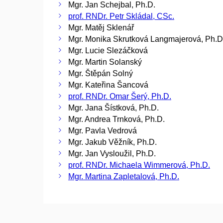
Mgr. Jan Schejbal, Ph.D.
prof. RNDr. Petr Skládal, CSc.
Mgr. Matěj Sklenář
Mgr. Monika Skrutková Langmajerová, Ph.D
Mgr. Lucie Slezáčková
Mgr. Martin Solanský
Mgr. Štěpán Solný
Mgr. Kateřina Šancová
prof. RNDr. Omar Šerý, Ph.D.
Mgr. Jana Šístková, Ph.D.
Mgr. Andrea Trnková, Ph.D.
Mgr. Pavla Vedrová
Mgr. Jakub Věžník, Ph.D.
Mgr. Jan Vysloužil, Ph.D.
prof. RNDr. Michaela Wimmerová, Ph.D.
Mgr. Martina Zapletalová, Ph.D.