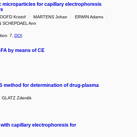
microparticles for capillary electrophoresis
rs
OFD Kristof
MARTENS Johan
ERWIN Adams
N SCHEPDAEL Ann
tion: 7,
DOI
E-FA by means of CE
S method for determination of drug-plasma
GLATZ Zdeněk
ith capillary electrophoresis for