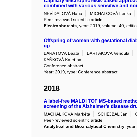
Capillary electrophoresis-based approach
combined with various sensitive and non
NEVÍDALOVÁ Hana
MICHALCOVÁ Lenka
Peer-reviewed scientific article
Electrophoresis
, year: 2019, volume: 40, editi
Offspring of women with gestational diab
up
BARÁTOVÁ Beáta
BARTÁKOVÁ Vendula
KAŇKOVÁ Kateřina
Conference abstract
Year: 2019, type: Conference abstract
2018
A label-free MALDI TOF MS-based method 
screening of the Alzheimer’s disease dr
MACHÁLKOVÁ Markéta
SCHEJBAL Jan
Peer-reviewed scientific article
Analytical and Bioanalytical Chemistry
, year