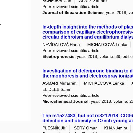
SCHEJBAL Jan
GLATZ Zdeněk
Peer-reviewed scientific article
Journal of Separation Science
, year: 2018, vo
.
In-depth insight into the methods of pla
comparison of capillary electrophoresis-f
circular dichroism and equilibrium dialy
NEVÍDALOVÁ Hana
MICHALCOVÁ Lenka
Peer-reviewed scientific article
Electrophoresis
, year: 2018, volume: 39, editi
Investigation of deferiprone binding to d
thermophoresis and electrospray ioniza
ASMARI Mufarreh
MICHALCOVÁ Lenka
EL DEEB Sami
Peer-reviewed scientific article
Microchemical Journal
, year: 2018, volume: 2
The rs1527483, but not rs3212018, CD36
detection and obesity in Czech young ad
PLESNÍK Jiří
ŠERÝ Omar
KHAN Amira