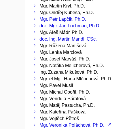
Mgr. Martin Kryl, Ph.D.
Mgr. Ondřej Kubesa, Ph.D.
Mgr. Petr Lapčík, Ph.D.
doc. Mgr. Jan Lochman, Ph.D.
Mgr. Aleš Mádr, Ph.D.
doc. Ing. Martin Mandl, CSc.
Mgr. Růžena Manišová
Mgr. Lenka Marciová
Mgr. Josef Maryáš, Ph.D.
Mgr. Natália Melicherová, Ph.D.
Ing. Zuzana Mikušová, Ph.D.
Mgr. et Mgr. Hana Mlčochová, Ph.D.
Mgr. Pavel Musil
Mgr. Michal Obořil, Ph.D.
Mgr. Vendula Páralová
Mgr. Matěj Pastucha, Ph.D.
Mgr. Kateřina Pašková
Mgr. Vojtěch Pětroš
Mgr. Veronika Poláchová, Ph.D.