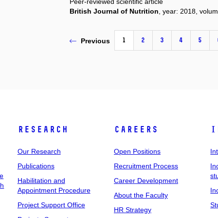
Peer-reviewed scientific article
British Journal of Nutrition
, year: 2018, volum
1
2
3
4
5
Previous
Research
Careers
I
Our Research
Open Positions
In
Publications
Recruitment Process
In
ee
st
Habilitation and
Career Development
ch
Appointment Procedure
In
About the Faculty
Project Support Office
St
HR Strategy