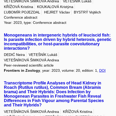
VETEŠNÍKOVÁ ŠIMKOVÁ Andrea
VETEŠNÍK Lukáš
KŘÍŽOVÁ Kristína
KOUKALOVÁ Kristýna
ĽUBOMÍR POJEZDAL
HEJRET Václav
BYSTRÝ Vojtěch
Conference abstract
Year: 2023, type: Conference abstract
Monogeneans in intergeneric hybrids of leuciscid fish:
Is parasite infection driven by hybrid heterosis, genetic
incompatibilities, or host-parasite coevolutionary
interactions?
DEDIĆ Neira
VETEŠNÍK Lukáš
VETEŠNÍKOVÁ ŠIMKOVÁ Andrea
Peer-reviewed scientific article
Frontiers in Zoology
, year: 2023, volume: 20, edition: 1,
DOI
Transcriptome Profile Analyses of Head Kidney in
Roach (Rutilus rutilus), Common Bream (Abramis
brama) and Their Hybrids: Does Infection by
Monogenean Parasites in Freshwater Fish Reveal
Differences in Fish Vigour among Parental Species
and Their Hybrids?
VETEŠNÍKOVÁ ŠIMKOVÁ Andrea
KŘÍŽOVÁ Kristína