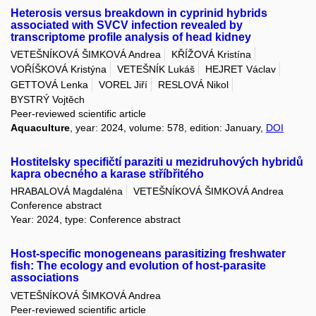
Heterosis versus breakdown in cyprinid hybrids
associated with SVCV infection revealed by
transcriptome profile analysis of head kidney
VETEŠNÍKOVÁ ŠIMKOVÁ Andrea
KŘÍŽOVÁ Kristína
VOŘÍŠKOVÁ Kristýna
VETEŠNÍK Lukáš
HEJRET Václav
GETTOVÁ Lenka
VOREL Jiří
RESLOVÁ Nikol
BYSTRÝ Vojtěch
Peer-reviewed scientific article
Aquaculture
, year: 2024, volume: 578, edition: January,
DOI
Hostitelsky specifičtí paraziti u mezidruhových hybridů
kapra obecného a karase stříbřitého
HRABALOVÁ Magdaléna
VETEŠNÍKOVÁ ŠIMKOVÁ Andrea
Conference abstract
Year: 2024, type: Conference abstract
Host-specific monogeneans parasitizing freshwater
fish: The ecology and evolution of host-parasite
associations
VETEŠNÍKOVÁ ŠIMKOVÁ Andrea
Peer-reviewed scientific article