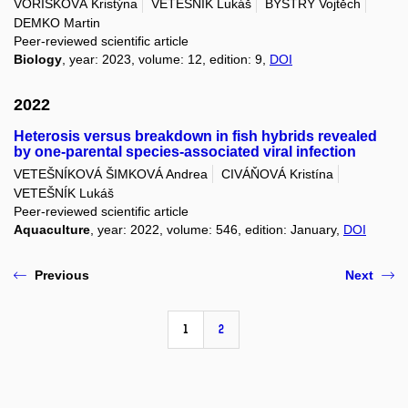
VOŘÍŠKOVÁ Kristýna
VETEŠNÍK Lukáš
BYSTRÝ Vojtěch
DEMKO Martin
Peer-reviewed scientific article
Biology
, year: 2023, volume: 12, edition: 9,
DOI
2022
Heterosis versus breakdown in fish hybrids revealed
by one-parental species-associated viral infection
VETEŠNÍKOVÁ ŠIMKOVÁ Andrea
CIVÁŇOVÁ Kristína
VETEŠNÍK Lukáš
Peer-reviewed scientific article
Aquaculture
, year: 2022, volume: 546, edition: January,
DOI
Previous
Next
1
2