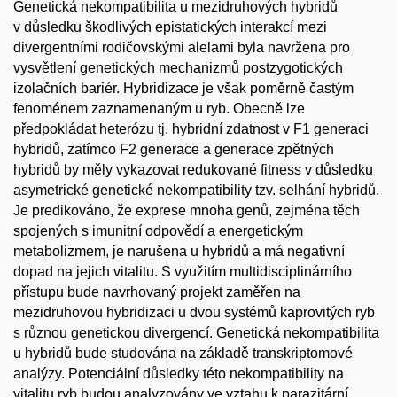
Genetická nekompatibilita u mezidruhových hybridů
v důsledku škodlivých epistatických interakcí mezi
divergentními rodičovskými alelami byla navržena pro
vysvětlení genetických mechanizmů postzygotických
izolačních bariér. Hybridizace je však poměrně častým
fenoménem zaznamenaným u ryb. Obecně lze
předpokládat heterózu tj. hybridní zdatnost v F1 generaci
hybridů, zatímco F2 generace a generace zpětných
hybridů by měly vykazovat redukované fitness v důsledku
asymetrické genetické nekompatibility tzv. selhání hybridů.
Je predikováno, že exprese mnoha genů, zejména těch
spojených s imunitní odpovědí a energetickým
metabolizmem, je narušena u hybridů a má negativní
dopad na jejich vitalitu. S využitím multidisciplinárního
přístupu bude navrhovaný projekt zaměřen na
mezidruhovou hybridizaci u dvou systémů kaprovitých ryb
s různou genetickou divergencí. Genetická nekompatibilita
u hybridů bude studována na základě transkriptomové
analýzy. Potenciální důsledky této nekompatibility na
vitalitu ryb budou analyzovány ve vztahu k parazitární