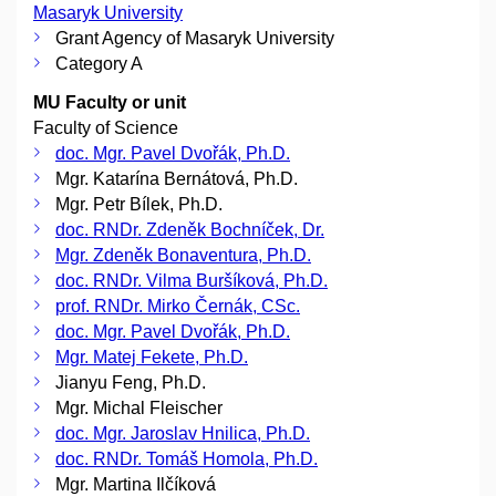
Masaryk University
Grant Agency of Masaryk University
Category A
MU Faculty or unit
Faculty of Science
doc. Mgr. Pavel Dvořák, Ph.D.
Mgr. Katarína Bernátová, Ph.D.
Mgr. Petr Bílek, Ph.D.
doc. RNDr. Zdeněk Bochníček, Dr.
Mgr. Zdeněk Bonaventura, Ph.D.
doc. RNDr. Vilma Buršíková, Ph.D.
prof. RNDr. Mirko Černák, CSc.
doc. Mgr. Pavel Dvořák, Ph.D.
Mgr. Matej Fekete, Ph.D.
Jianyu Feng, Ph.D.
Mgr. Michal Fleischer
doc. Mgr. Jaroslav Hnilica, Ph.D.
doc. RNDr. Tomáš Homola, Ph.D.
Mgr. Martina Ilčíková