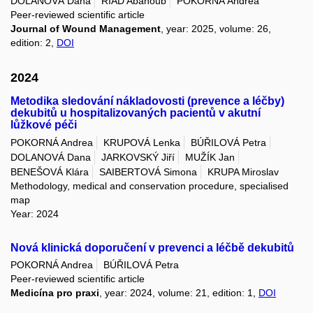
DOLANOVÁ Dana
RIAD Abanoub
POKORNÁ Andrea
Peer-reviewed scientific article
Journal of Wound Management
, year: 2025, volume: 26,
edition: 2,
DOI
2024
Metodika sledování nákladovosti (prevence a léčby)
dekubitů u hospitalizovaných pacientů v akutní
lůžkové péči
POKORNÁ Andrea
KRUPOVÁ Lenka
BÚŘILOVÁ Petra
DOLANOVÁ Dana
JARKOVSKÝ Jiří
MUŽÍK Jan
BENEŠOVÁ Klára
SAIBERTOVÁ Simona
KRUPA Miroslav
Methodology, medical and conservation procedure, specialised
map
Year: 2024
Nová klinická doporučení v prevenci a léčbě dekubitů
POKORNÁ Andrea
BÚŘILOVÁ Petra
Peer-reviewed scientific article
Medicína pro praxi
, year: 2024, volume: 21, edition: 1,
DOI