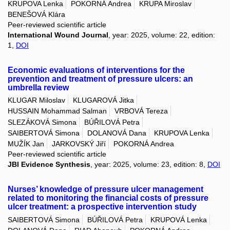
KRUPOVA Lenka
POKORNÁ Andrea
KRUPA Miroslav
BENEŠOVÁ Klára
Peer-reviewed scientific article
International Wound Journal
, year: 2025, volume: 22, edition:
1,
DOI
Economic evaluations of interventions for the
prevention and treatment of pressure ulcers: an
umbrella review
KLUGAR Miloslav
KLUGAROVÁ Jitka
HUSSAIN Mohammad Salman
VRBOVÁ Tereza
SLEZÁKOVÁ Simona
BÚŘILOVÁ Petra
SAIBERTOVÁ Simona
DOLANOVÁ Dana
KRUPOVA Lenka
MUŽÍK Jan
JARKOVSKÝ Jiří
POKORNÁ Andrea
Peer-reviewed scientific article
JBI Evidence Synthesis
, year: 2025, volume: 23, edition: 8,
DOI
Nurses’ knowledge of pressure ulcer management
related to monitoring the financial costs of pressure
ulcer treatment: a prospective intervention study
SAIBERTOVÁ Simona
BÚŘILOVÁ Petra
KRUPOVÁ Lenka