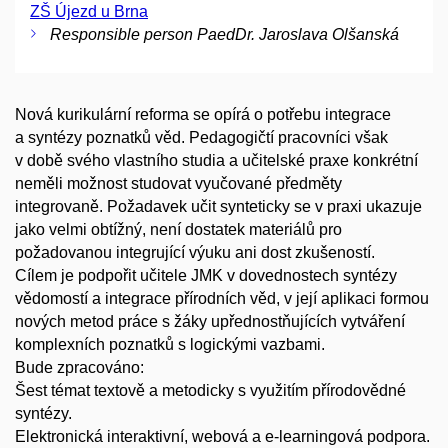
ZŠ Újezd u Brna
Responsible person PaedDr. Jaroslava Olšanská
Nová kurikulární reforma se opírá o potřebu integrace
a syntézy poznatků věd. Pedagogičtí pracovníci však
v době svého vlastního studia a učitelské praxe konkrétní
neměli možnost studovat vyučované předměty
integrovaně. Požadavek učit synteticky se v praxi ukazuje
jako velmi obtížný, není dostatek materiálů pro
požadovanou integrující výuku ani dost zkušeností.
Cílem je podpořit učitele JMK v dovednostech syntézy
vědomostí a integrace přírodních věd, v její aplikaci formou
nových metod práce s žáky upřednostňujících vytváření
komplexních poznatků s logickými vazbami.
Bude zpracováno:
Šest témat textově a metodicky s využitím přírodovědné
syntézy.
Elektronická interaktivní, webová a e-learningová podpora.