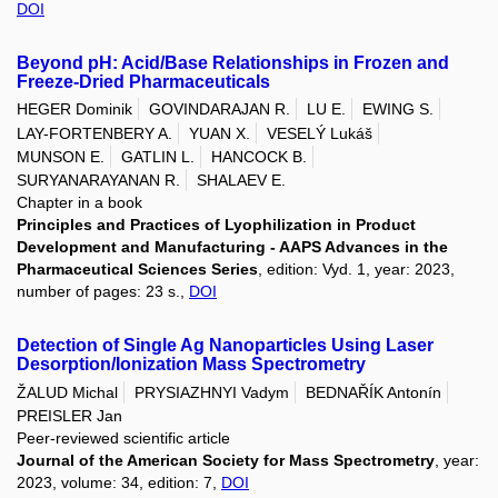
DOI
Beyond pH: Acid/Base Relationships in Frozen and
Freeze-Dried Pharmaceuticals
HEGER Dominik
GOVINDARAJAN R.
LU E.
EWING S.
LAY-FORTENBERY A.
YUAN X.
VESELÝ Lukáš
MUNSON E.
GATLIN L.
HANCOCK B.
SURYANARAYANAN R.
SHALAEV E.
Chapter in a book
Principles and Practices of Lyophilization in Product
Development and Manufacturing - AAPS Advances in the
Pharmaceutical Sciences Series
, edition: Vyd. 1, year: 2023,
number of pages: 23 s.,
DOI
Detection of Single Ag Nanoparticles Using Laser
Desorption/Ionization Mass Spectrometry
ŽALUD Michal
PRYSIAZHNYI Vadym
BEDNAŘÍK Antonín
PREISLER Jan
Peer-reviewed scientific article
Journal of the American Society for Mass Spectrometry
, year:
2023, volume: 34, edition: 7,
DOI