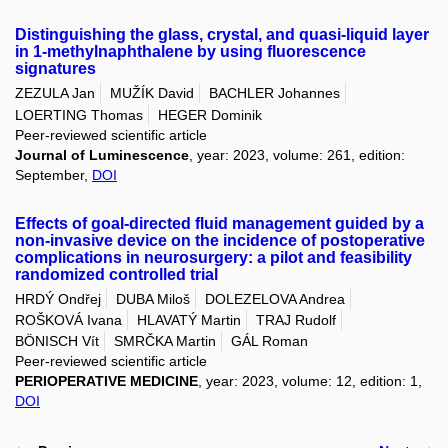
Distinguishing the glass, crystal, and quasi-liquid layer
in 1-methylnaphthalene by using fluorescence
signatures
ZEZULA Jan
MUŽÍK David
BACHLER Johannes
LOERTING Thomas
HEGER Dominik
Peer-reviewed scientific article
Journal of Luminescence
, year: 2023, volume: 261, edition:
September,
DOI
Effects of goal-directed fluid management guided by a
non-invasive device on the incidence of postoperative
complications in neurosurgery: a pilot and feasibility
randomized controlled trial
HRDÝ Ondřej
DUBA Miloš
DOLEZELOVA Andrea
ROŠKOVÁ Ivana
HLAVATÝ Martin
TRAJ Rudolf
BÖNISCH Vít
SMRČKA Martin
GÁL Roman
Peer-reviewed scientific article
PERIOPERATIVE MEDICINE
, year: 2023, volume: 12, edition: 1,
DOI