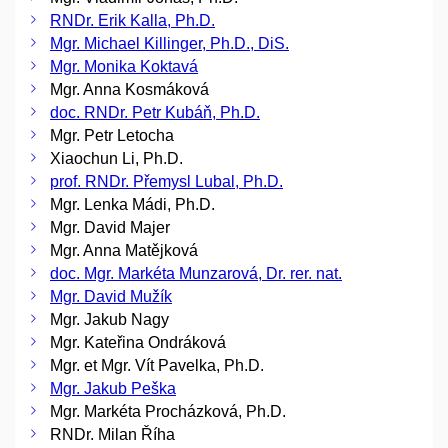
RNDr. Erik Kalla, Ph.D.
Mgr. Michael Killinger, Ph.D., DiS.
Mgr. Monika Koktavá
Mgr. Anna Kosmáková
doc. RNDr. Petr Kubáň, Ph.D.
Mgr. Petr Letocha
Xiaochun Li, Ph.D.
prof. RNDr. Přemysl Lubal, Ph.D.
Mgr. Lenka Mádi, Ph.D.
Mgr. David Majer
Mgr. Anna Matějková
doc. Mgr. Markéta Munzarová, Dr. rer. nat.
Mgr. David Mužík
Mgr. Jakub Nagy
Mgr. Kateřina Ondráková
Mgr. et Mgr. Vít Pavelka, Ph.D.
Mgr. Jakub Peška
Mgr. Markéta Procházková, Ph.D.
RNDr. Milan Říha