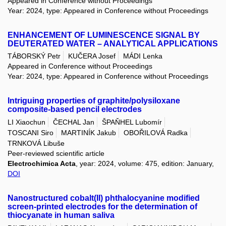
Appeared in Conference without Proceedings
Year: 2024, type: Appeared in Conference without Proceedings
ENHANCEMENT OF LUMINESCENCE SIGNAL BY
DEUTERATED WATER – ANALYTICAL APPLICATIONS
TÁBORSKÝ Petr
KUČERA Josef
MÁDI Lenka
Appeared in Conference without Proceedings
Year: 2024, type: Appeared in Conference without Proceedings
Intriguing properties of graphite/polysiloxane
composite-based pencil electrodes
LI Xiaochun
ČECHAL Jan
ŠPAŇHEL Lubomír
TOSCANI Siro
MARTINÍK Jakub
OBOŘILOVÁ Radka
TRNKOVÁ Libuše
Peer-reviewed scientific article
Electrochimica Acta
, year: 2024, volume: 475, edition: January,
DOI
Nanostructured cobalt(II) phthalocyanine modified
screen-printed electrodes for the determination of
thiocyanate in human saliva