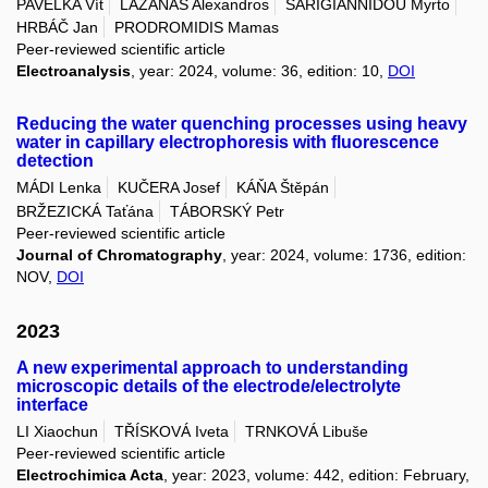
PAVELKA Vít
LAZANAS Alexandros
SARIGIANNIDOU Myrto
HRBÁČ Jan
PRODROMIDIS Mamas
Peer-reviewed scientific article
Electroanalysis
, year: 2024, volume: 36, edition: 10,
DOI
Reducing the water quenching processes using heavy
water in capillary electrophoresis with fluorescence
detection
MÁDI Lenka
KUČERA Josef
KÁŇA Štěpán
BRŽEZICKÁ Taťána
TÁBORSKÝ Petr
Peer-reviewed scientific article
Journal of Chromatography
, year: 2024, volume: 1736, edition:
NOV,
DOI
2023
A new experimental approach to understanding
microscopic details of the electrode/electrolyte
interface
LI Xiaochun
TŘÍSKOVÁ Iveta
TRNKOVÁ Libuše
Peer-reviewed scientific article
Electrochimica Acta
, year: 2023, volume: 442, edition: February,