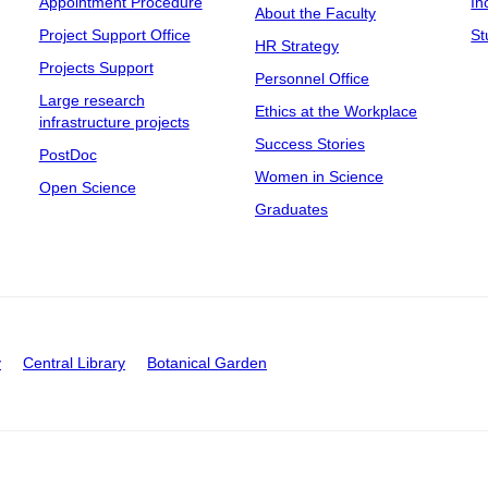
Appointment Procedure
In
About the Faculty
Project Support Office
St
HR Strategy
Projects Support
Personnel Office
Large research
Ethics at the Workplace
infrastructure projects
Success Stories
PostDoc
Women in Science
Open Science
Graduates
y
Central Library
Botanical Garden