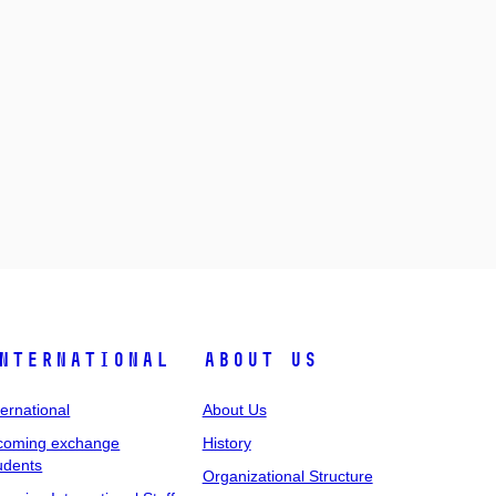
nternational
About Us
ternational
About Us
coming exchange
History
udents
Organizational Structure