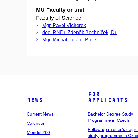
MU Faculty or unit
Faculty of Science
Mgr. Pavel Vicherek
doc. RNDr. Zdeněk Bochníček, Dr.
Mgr. Michal Bulant, Ph.D.
For
News
Applicants
Current News
Bachelor Degree Study
Programme in Czech
Calendar
Follow-up master’s degr
Mendel 200
study programme in Cze