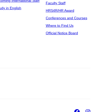
coming International Staff
Faculty Staff
udy in English
HRS4R/HR Award
Conferences and Courses
Where to Find Us
Official Notice Board
Facebook
Insta