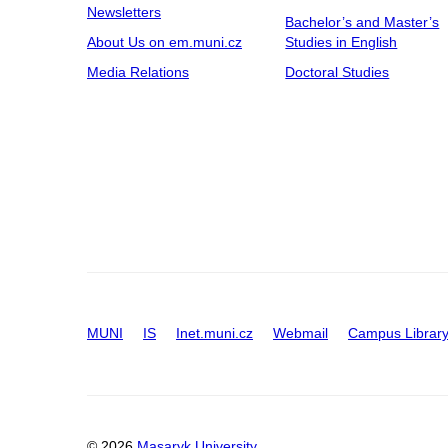
Newsletters
Bachelor’s and Master’s
About Us on em.muni.cz
Studies in English
Media Relations
Doctoral Studies
MUNI
IS
Inet.muni.cz
Webmail
Campus Librar
© 2026
Masaryk University