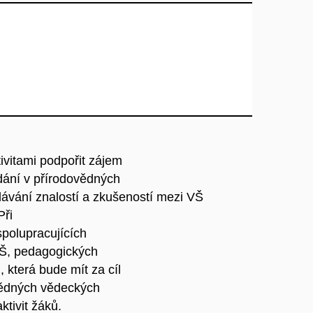
ivitami podpořit zájem
dání v přírodovědných
dávání znalostí a zkušeností mezi VŠ
Při
spolupracujících
VŠ, pedagogických
 která bude mít za cíl
ovědných vědeckých
tivit žáků.