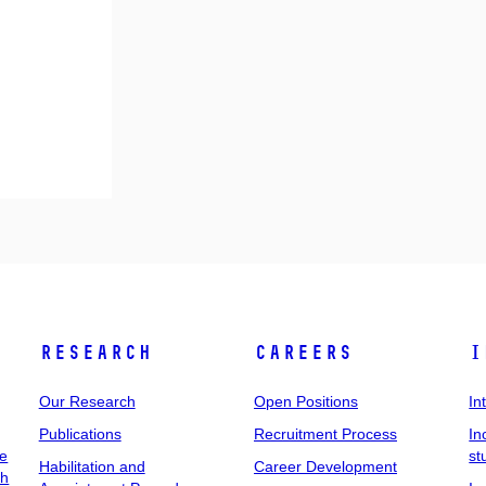
Research
Careers
I
Our Research
Open Positions
In
Publications
Recruitment Process
In
ee
st
Habilitation and
Career Development
ch