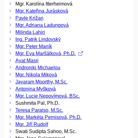
Mgr. Karolína Itterheimová
Mgr. Kateřina Jurásková
Pavle Križan
Mgr. Adriana Ladungová
Milinda Lahiri
Ing. Patrik Lindovský
Mgr. Peter Maník
Mgr. Eva Maršálková, Ph.D.
Ayat Masri
Androniki Michaelou
Mgr. Nikola Miková
Jayaram Moorthy, M.Sc.
Antonina Myšková
Mgr. Lucie Nepovímová, BSc.
Sushmita Pal, Ph.D.
Teresa Paraiso, M.Sc.
Mgr. Markéta Pernisová, Ph.D.
Mgr. Jiří Rudolf
Swati Sudipta Sahoo, M.Sc.