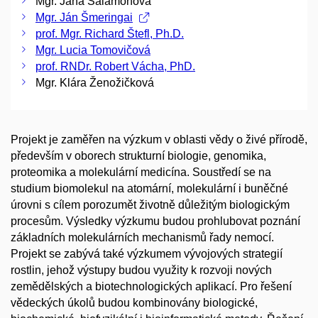
Mgr. Jana Salamonová
Mgr. Ján Šmeringai
prof. Mgr. Richard Štefl, Ph.D.
Mgr. Lucia Tomovičová
prof. RNDr. Robert Vácha, PhD.
Mgr. Klára Ženožičková
Projekt je zaměřen na výzkum v oblasti vědy o živé přírodě,
především v oborech strukturní biologie, genomika,
proteomika a molekulární medicína. Soustředí se na
studium biomolekul na atomární, molekulární i buněčné
úrovni s cílem porozumět životně důležitým biologickým
procesům. Výsledky výzkumu budou prohlubovat poznání
základních molekulárních mechanismů řady nemocí.
Projekt se zabývá také výzkumem vývojových strategií
rostlin, jehož výstupy budou využity k rozvoji nových
zemědělských a biotechnologických aplikací. Pro řešení
vědeckých úkolů budou kombinovány biologické,