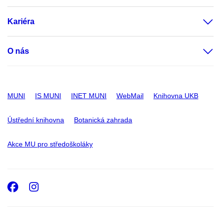
Kariéra
O nás
MUNI
IS MUNI
INET MUNI
WebMail
Knihovna UKB
Ústřední knihovna
Botanická zahrada
Akce MU pro středoškoláky
Facebook
Instagram