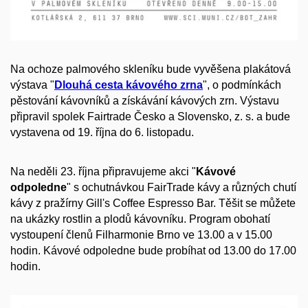
Na ochoze palmového skleníku bude vyvěšena plakátová
výstava "
Dlouhá cesta kávového zrna
", o podmínkách
pěstování kávovníků a získávání kávových zrn. Výstavu
připravil spolek Fairtrade Česko a Slovensko, z. s. a bude
vystavena od 19. října do 6. listopadu.
Na neděli 23. října připravujeme akci "
Kávové
odpoledne
" s ochutnávkou FairTrade kávy a různých chutí
kávy z pražírny Gill's Coffee Espresso Bar. Těšit se můžete
na ukázky rostlin a plodů kávovníku. Program obohatí
vystoupení členů Filharmonie Brno ve 13.00 a v 15.00
hodin. Kávové odpoledne bude probíhat od 13.00 do 17.00
hodin.