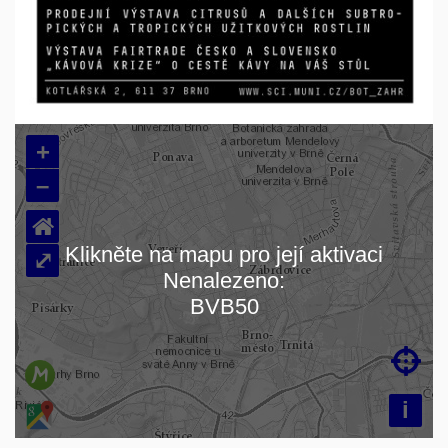
+
–
⌂
Klikněte na mapu pro její aktivaci
⤢
Nenalezeno:
Načítám mapu…
BVB50

i