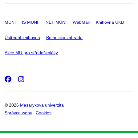
MUNI
IS MUNI
INET MUNI
WebMail
Knihovna UKB
Ústřední knihovna
Botanická zahrada
Akce MU pro středoškoláky
Facebook
Instagram
© 2026
Masarykova univerzita
Správce webu
Cookies