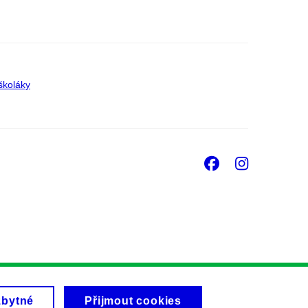
školáky
Facebook
Insta
zbytné
Přijmout cookies