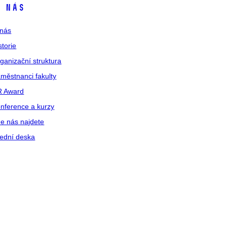
 nás
nás
storie
ganizační struktura
městnanci fakulty
R Award
nference a kurzy
e nás najdete
ední deska