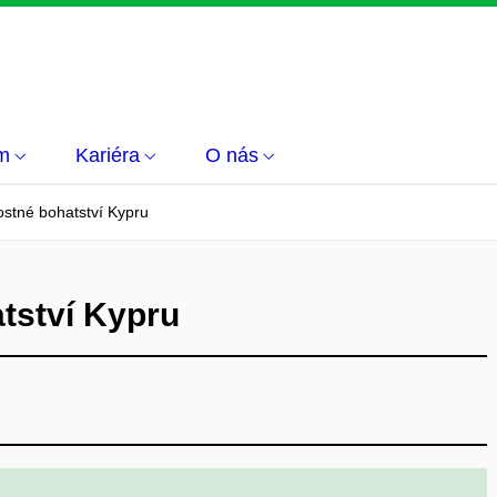
m
Kariéra
O nás
ostné bohatství Kypru
tství Kypru