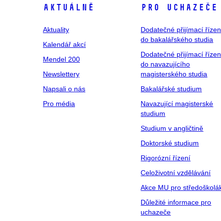
Aktuálně
Pro uchazeče
Aktuality
Dodatečné přijímací řízen
do bakalářského studia
Kalendář akcí
Dodatečné přijímací řízen
Mendel 200
do navazujícího
Newslettery
magisterského studia
Napsali o nás
Bakalářské studium
Pro média
Navazující magisterské
studium
Studium v angličtině
Doktorské studium
Rigorózní řízení
Celoživotní vzdělávání
Akce MU pro středoškolá
Důležité informace pro
uchazeče