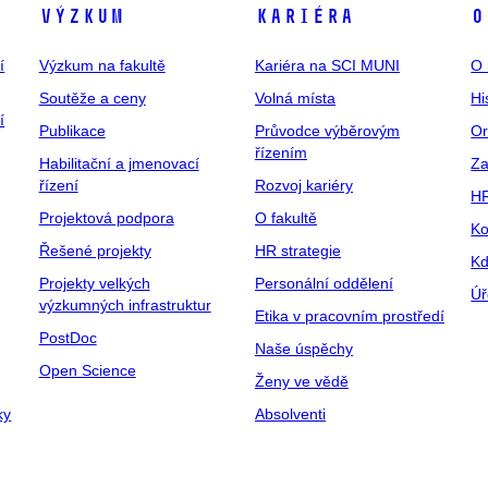
Výzkum
Kariéra
O
í
Výzkum na fakultě
Kariéra na SCI MUNI
O 
Soutěže a ceny
Volná místa
Hi
í
Publikace
Průvodce výběrovým
Or
řízením
Habilitační a jmenovací
Za
řízení
Rozvoj kariéry
H
Projektová podpora
O fakultě
Ko
Řešené projekty
HR strategie
Kd
Projekty velkých
Personální oddělení
Úř
výzkumných infrastruktur
Etika v pracovním prostředí
PostDoc
Naše úspěchy
Open Science
Ženy ve vědě
ky
Absolventi