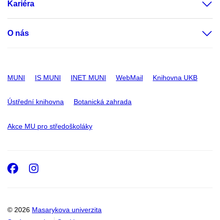
Kariéra
O nás
MUNI
IS MUNI
INET MUNI
WebMail
Knihovna UKB
Ústřední knihovna
Botanická zahrada
Akce MU pro středoškoláky
Facebook
Instagram
© 2026
Masarykova univerzita