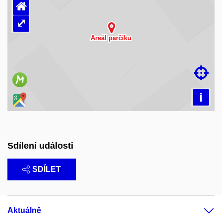
⌂
⤢
Načítám mapu…

i
Sdílení události
SDÍLET
Aktuálně