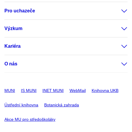
Pro uchazeče
Výzkum
Kariéra
O nás
MUNI
IS MUNI
INET MUNI
WebMail
Knihovna UKB
Ústřední knihovna
Botanická zahrada
Akce MU pro středoškoláky