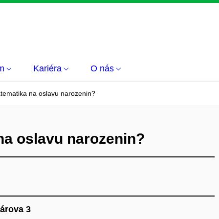
m
Kariéra
O nás
tematika na oslavu narozenin?
na oslavu narozenin?
árova 3