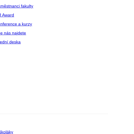
městnanci fakulty
R Award
nference a kurzy
e nás najdete
ední deska
školáky