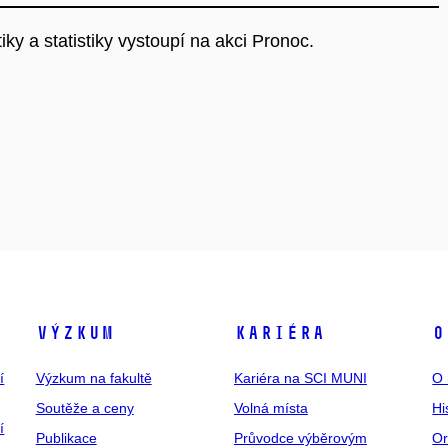
y a statistiky vystoupí na akci Pronoc.
Výzkum
Kariéra
O
í
Výzkum na fakultě
Kariéra na SCI MUNI
O 
Soutěže a ceny
Volná místa
Hi
í
Publikace
Průvodce výběrovým
Or