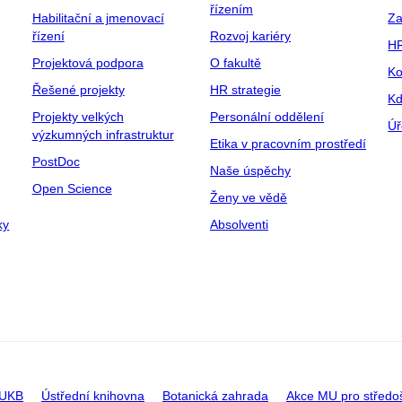
řízením
Habilitační a jmenovací
Za
řízení
Rozvoj kariéry
H
Projektová podpora
O fakultě
Ko
Řešené projekty
HR strategie
Kd
Projekty velkých
Personální oddělení
Úř
výzkumných infrastruktur
Etika v pracovním prostředí
PostDoc
Naše úspěchy
Open Science
Ženy ve vědě
ky
Absolventi
 UKB
Ústřední knihovna
Botanická zahrada
Akce MU pro středo