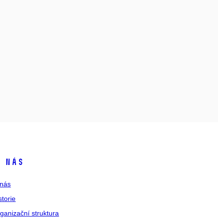
 nás
nás
storie
ganizační struktura