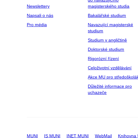
do navazujícího
Newslettery
magisterského studia
Napsali o nás
Bakalářské studium
Pro média
Navazující magisterské
studium
Studium v angličtině
Doktorské studium
Rigorózní řízení
Celoživotní vzdělávání
Akce MU pro středoškolá
Důležité informace pro
uchazeče
MUNI
IS MUNI
INET MUNI
WebMail
Knihovna