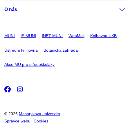
O nás
MUNI
IS MUNI
INET MUNI
WebMail
Knihovna UKB
Ústřední knihovna
Botanická zahrada
Akce MU pro středoškoláky
Facebook
Instagram
© 2026
Masarykova univerzita
Správce webu
Cookies