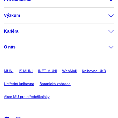
Výzkum
Kariéra
O nás
MUNI
IS MUNI
INET MUNI
WebMail
Knihovna UKB
Ústřední knihovna
Botanická zahrada
Akce MU pro středoškoláky