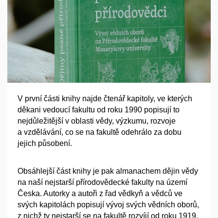
V první části knihy najde čtenář kapitoly, ve kterých
děkani vedoucí fakultu od roku 1990 popisují to
nejdůležitější v oblasti vědy, výzkumu, rozvoje
a vzdělávání, co se na fakultě odehrálo za dobu
jejich působení.
Obsáhlejší část knihy je pak almanachem dějin vědy
na naší nejstarší přírodovědecké fakulty na území
Česka. Autorky a autoři z řad vědkyň a vědců ve
svých kapitolách popisují vývoj svých vědních oborů,
z nichž ty nejstarší se na fakultě rozvíjí od roku 1919,