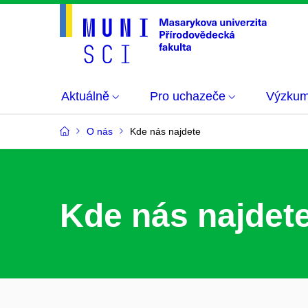
Aktuálně
Pro uchazeče
Výzku
O nás
Kde nás najdete
Kde nás najdet