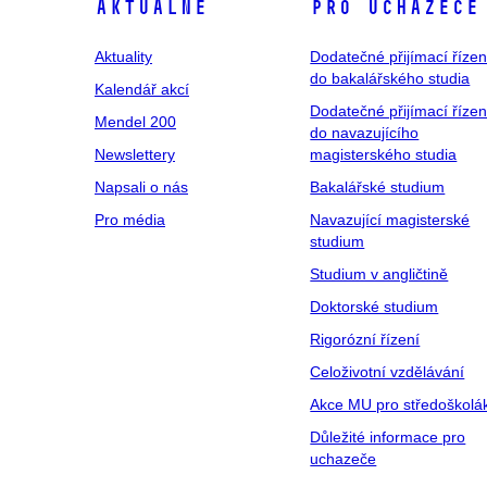
Aktuálně
Pro uchazeče
Aktuality
Dodatečné přijímací řízen
do bakalářského studia
Kalendář akcí
Dodatečné přijímací řízen
Mendel 200
do navazujícího
Newslettery
magisterského studia
Napsali o nás
Bakalářské studium
Pro média
Navazující magisterské
studium
Studium v angličtině
Doktorské studium
Rigorózní řízení
Celoživotní vzdělávání
Akce MU pro středoškolá
Důležité informace pro
uchazeče