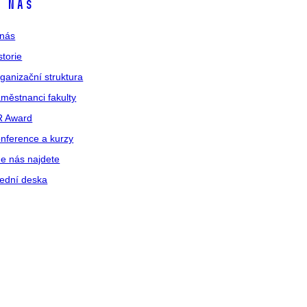
 nás
nás
storie
ganizační struktura
městnanci fakulty
R Award
nference a kurzy
e nás najdete
ední deska