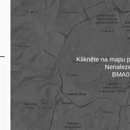
Klikněte na mapu pr
Nenalez
Načítám
BMA0