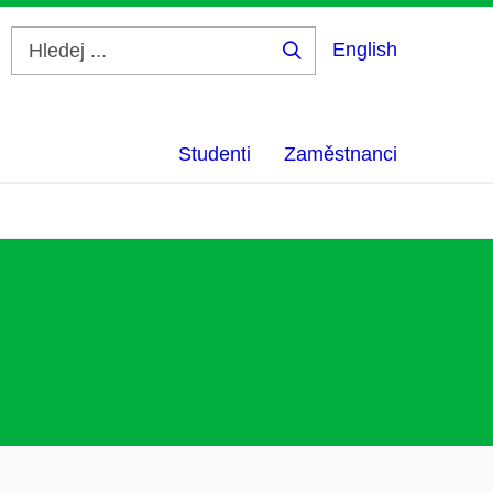
English
Hledej
...
Studenti
Zaměstnanci