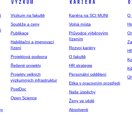
Výzkum
Kariéra
O
í
Výzkum na fakultě
Kariéra na SCI MUNI
O 
Soutěže a ceny
Volná místa
Hi
í
Publikace
Průvodce výběrovým
Or
řízením
Habilitační a jmenovací
Za
řízení
Rozvoj kariéry
H
Projektová podpora
O fakultě
Ko
Řešené projekty
HR strategie
Kd
Projekty velkých
Personální oddělení
Úř
výzkumných infrastruktur
Etika v pracovním prostředí
PostDoc
Naše úspěchy
Open Science
Ženy ve vědě
ky
Absolventi