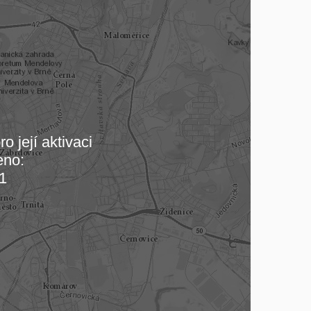
o její aktivaci
eno:
 mapu…
1