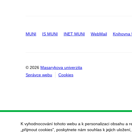
MUNI
IS MUNI
INET MUNI
WebMail
Knihovna
© 2026
Masarykova univerzita
Správce webu
Cookies
K vyhodnocování tohoto webu a k personalizaci obsahu a r
„přijmout cookies", poskytnete nám souhlas k jejich uložení