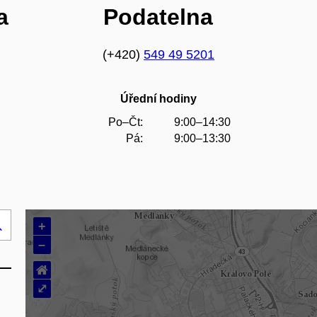
a
Podatelna
(+420)
549 49 5201
Úřední hodiny
Po–Čt:
9:00–14:30
Pá:
9:00–13:30
+
Hledej
–
..
⌂
⤢