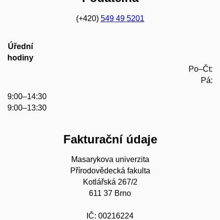
(+420)
549 49 5201
Úřední
hodiny
Po–Čt:
Pá:
9:00–14:30
9:00–13:30
Fakturační údaje
Masarykova univerzita
Přírodovědecká fakulta
Kotlářská 267/2
611 37 Brno
IČ: 00216224