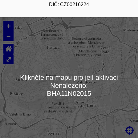
DIČ: CZ00216224
+
–
⌂
⤢
Klikněte na mapu pro její aktivaci
Nenalezeno:
Načítám mapu…
BHA11N02015
