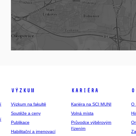
Výzkum
Kariéra
O
í
Výzkum na fakultě
Kariéra na SCI MUNI
O 
Soutěže a ceny
Volná místa
Hi
í
Publikace
Průvodce výběrovým
Or
řízením
Habilitační a jmenovací
Za