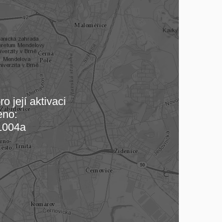
o její aktivaci
eno:
 mapu…
1004a