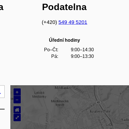
a
Podatelna
(+420)
549 49 5201
Úřední hodiny
Po–Čt:
9:00–14:30
Pá:
9:00–13:30
+
Hledej
–
..
⌂
⤢