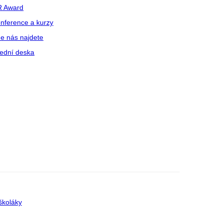
R Award
nference a kurzy
e nás najdete
ední deska
školáky