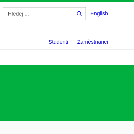
English
Hledej
...
Studenti
Zaměstnanci