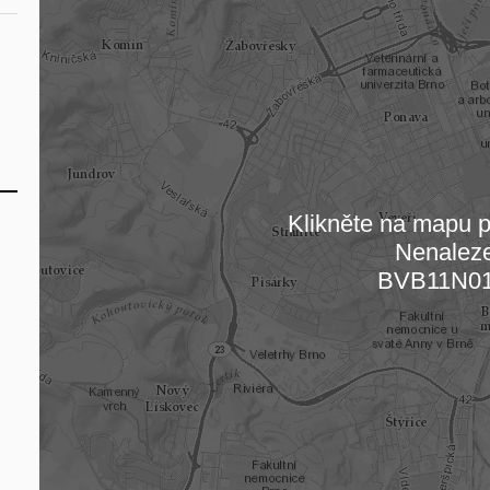
Klikněte na mapu pr
Nenalez
Načítám
BVB11N0