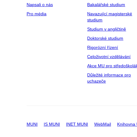
Napsali o nás
Bakalářské studium
Pro média
Navazující magisterské
studium
Studium v angličtině
Doktorské studium
Rigorózní řízení
Celoživotní vzdělávání
Akce MU pro středoškolá
Důležité informace pro
uchazeče
MUNI
IS MUNI
INET MUNI
WebMail
Knihovna