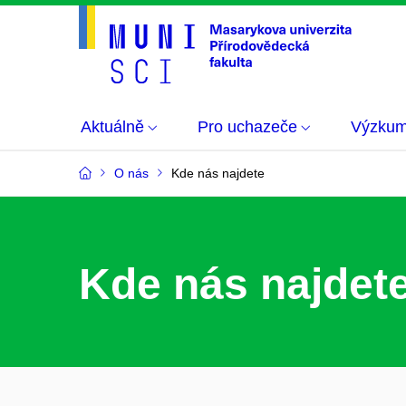
Aktuálně
Pro uchazeče
Výzku
O nás
Kde nás najdete
Kde nás najdet