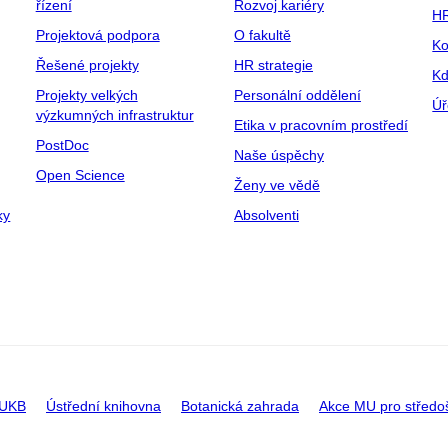
řízení
Rozvoj kariéry
H
Projektová podpora
O fakultě
Ko
Řešené projekty
HR strategie
Kd
Projekty velkých
Personální oddělení
Úř
výzkumných infrastruktur
Etika v pracovním prostředí
PostDoc
Naše úspěchy
Open Science
Ženy ve vědě
ky
Absolventi
 UKB
Ústřední knihovna
Botanická zahrada
Akce MU pro středo