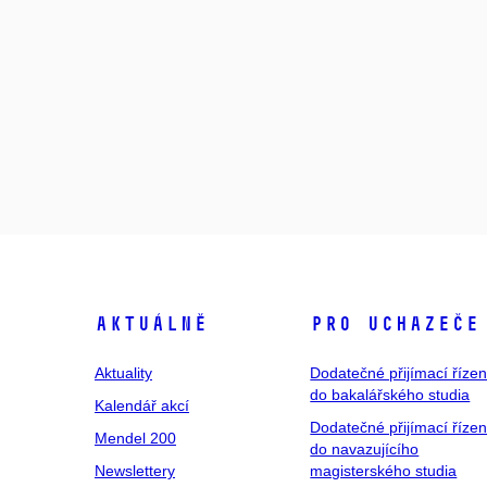
Aktuálně
Pro uchazeče
Aktuality
Dodatečné přijímací řízen
do bakalářského studia
Kalendář akcí
Dodatečné přijímací řízen
Mendel 200
do navazujícího
Newslettery
magisterského studia