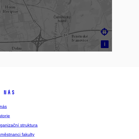

i
 nás
nás
storie
ganizační struktura
městnanci fakulty