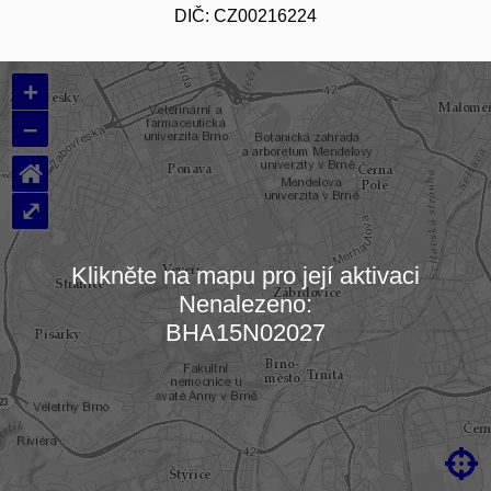
DIČ: CZ00216224
+
–
⌂
⤢
Klikněte na mapu pro její aktivaci
Nenalezeno:
Načítám mapu…
BHA15N02027
