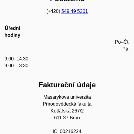
(+420)
549 49 5201
Úřední
hodiny
Po–Čt:
Pá:
9:00–14:30
9:00–13:30
Fakturační údaje
Masarykova univerzita
Přírodovědecká fakulta
Kotlářská 267/2
611 37 Brno
IČ: 00216224