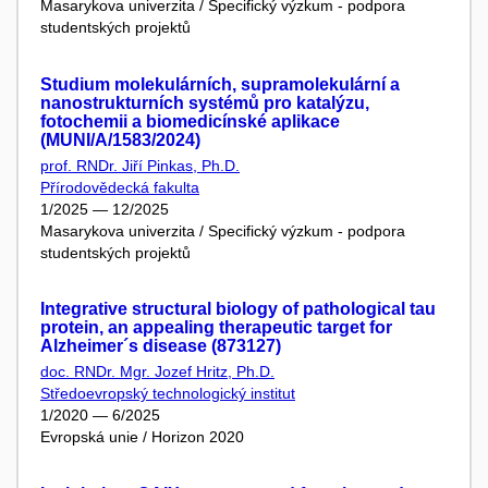
Masarykova univerzita / Specifický výzkum - podpora
studentských projektů
Studium molekulárních, supramolekulární a
nanostrukturních systémů pro katalýzu,
fotochemii a biomedicínské aplikace
(MUNI/A/1583/2024)
prof. RNDr. Jiří Pinkas, Ph.D.
Přírodovědecká fakulta
1/2025 — 12/2025
Masarykova univerzita / Specifický výzkum - podpora
studentských projektů
Integrative structural biology of pathological tau
protein, an appealing therapeutic target for
Alzheimer´s disease (873127)
doc. RNDr. Mgr. Jozef Hritz, Ph.D.
Středoevropský technologický institut
1/2020 — 6/2025
Evropská unie / Horizon 2020