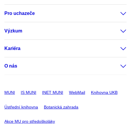
Pro uchazeče
Výzkum
Kariéra
O nás
MUNI
IS MUNI
INET MUNI
WebMail
Knihovna UKB
Ústřední knihovna
Botanická zahrada
Akce MU pro středoškoláky