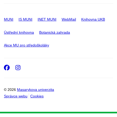
MUNI
IS MUNI
INET MUNI
WebMail
Knihovna UKB
Ústřední knihovna
Botanická zahrada
Akce MU pro středoškoláky
Facebook
Instagram
© 2026
Masarykova univerzita
Správce webu
Cookies