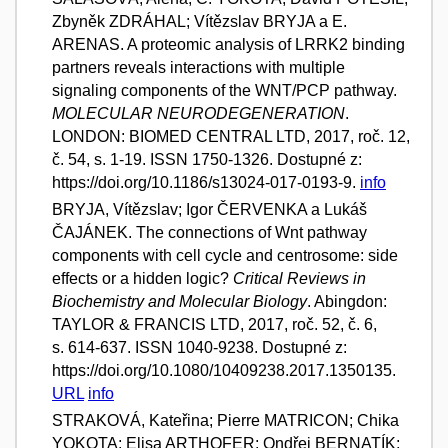
Zbyněk ZDRÁHAL; Vítězslav BRYJA a E.
ARENAS. A proteomic analysis of LRRK2 binding
partners reveals interactions with multiple
signaling components of the WNT/PCP pathway.
MOLECULAR NEURODEGENERATION
.
LONDON: BIOMED CENTRAL LTD, 2017, roč. 12,
č. 54, s. 1-19. ISSN 1750-1326. Dostupné z:
https://doi.org/10.1186/s13024-017-0193-9.
info
BRYJA, Vítězslav; Igor ČERVENKA a Lukáš
ČAJÁNEK. The connections of Wnt pathway
components with cell cycle and centrosome: side
effects or a hidden logic?
Critical Reviews in
Biochemistry and Molecular Biology
. Abingdon:
TAYLOR & FRANCIS LTD, 2017, roč. 52, č. 6,
s. 614-637. ISSN 1040-9238. Dostupné z:
https://doi.org/10.1080/10409238.2017.1350135.
URL
info
STRAKOVÁ, Kateřina; Pierre MATRICON; Chika
YOKOTA; Elisa ARTHOFER; Ondřej BERNATÍK;