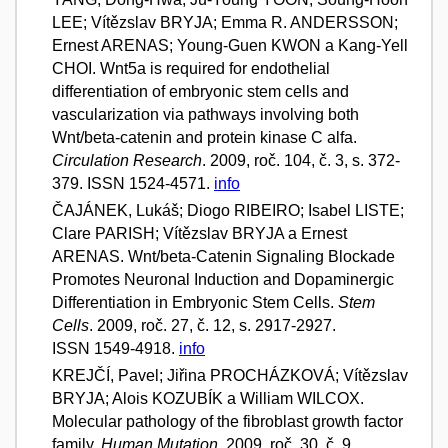
LEE; Vítězslav BRYJA; Emma R. ANDERSSON;
Ernest ARENAS; Young-Guen KWON a Kang-Yell
CHOI. Wnt5a is required for endothelial
differentiation of embryonic stem cells and
vascularization via pathways involving both
Wnt/beta-catenin and protein kinase C alfa.
Circulation Research
. 2009, roč. 104, č. 3, s. 372-
379. ISSN 1524-4571.
info
ČAJÁNEK, Lukáš; Diogo RIBEIRO; Isabel LISTE;
Clare PARISH; Vítězslav BRYJA a Ernest
ARENAS. Wnt/beta-Catenin Signaling Blockade
Promotes Neuronal Induction and Dopaminergic
Differentiation in Embryonic Stem Cells.
Stem
Cells
. 2009, roč. 27, č. 12, s. 2917-2927.
ISSN 1549-4918.
info
KREJČÍ, Pavel; Jiřina PROCHÁZKOVÁ; Vítězslav
BRYJA; Alois KOZUBÍK a William WILCOX.
Molecular pathology of the fibroblast growth factor
family.
Human Mutation
. 2009, roč. 30, č. 9,