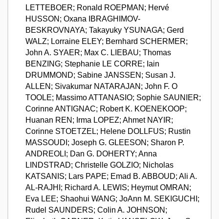
LETTEBOER; Ronald ROEPMAN; Hervé
HUSSON; Oxana IBRAGHIMOV-
BESKROVNAYA; Takayuky YSUNAGA; Gerd
WALZ; Lorraine ELEY; Bernhard SCHERMER;
John A. SYAER; Max C. LIEBAU; Thomas
BENZING; Stephanie LE CORRE; Iain
DRUMMOND; Sabine JANSSEN; Susan J.
ALLEN; Sivakumar NATARAJAN; John F. O
TOOLE; Massimo ATTANASIO; Sophie SAUNIER;
Corinne ANTIGNAC; Robert K. KOENEKOOP;
Huanan REN; Irma LOPEZ; Ahmet NAYIR;
Corinne STOETZEL; Helene DOLLFUS; Rustin
MASSOUDI; Joseph G. GLEESON; Sharon P.
ANDREOLI; Dan G. DOHERTY; Anna
LINDSTRAD; Christelle GOLZIO; Nicholas
KATSANIS; Lars PAPE; Emad B. ABBOUD; Ali A.
AL-RAJHI; Richard A. LEWIS; Heymut OMRAN;
Eva LEE; Shaohui WANG; JoAnn M. SEKIGUCHI;
Rudel SAUNDERS; Colin A. JOHNSON;