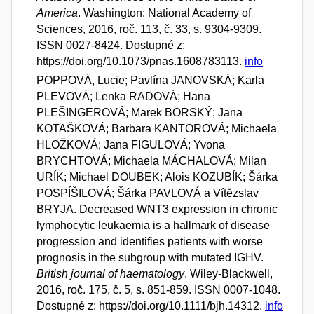
America
. Washington: National Academy of
Sciences, 2016, roč. 113, č. 33, s. 9304-9309.
ISSN 0027-8424. Dostupné z:
https://doi.org/10.1073/pnas.1608783113.
info
POPPOVÁ, Lucie; Pavlína JANOVSKÁ; Karla
PLEVOVÁ; Lenka RADOVÁ; Hana
PLEŠINGEROVÁ; Marek BORSKÝ; Jana
KOTAŠKOVÁ; Barbara KANTOROVÁ; Michaela
HLOŽKOVÁ; Jana FIGULOVÁ; Yvona
BRYCHTOVÁ; Michaela MÁCHALOVÁ; Milan
URÍK; Michael DOUBEK; Alois KOZUBÍK; Šárka
POSPÍŠILOVÁ; Šárka PAVLOVÁ a Vítězslav
BRYJA. Decreased WNT3 expression in chronic
lymphocytic leukaemia is a hallmark of disease
progression and identifies patients with worse
prognosis in the subgroup with mutated IGHV.
British journal of haematology
. Wiley-Blackwell,
2016, roč. 175, č. 5, s. 851-859. ISSN 0007-1048.
Dostupné z: https://doi.org/10.1111/bjh.14312.
info