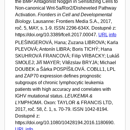
the BMP Antagonist Noggin in Sensitizing Cells to
Non-canonical Wnt-5a/Ror2/Disheveled Pathway
Activation.
Frontiers in Cell and Developmental
Biology
. Lausanne: Frontiers Media S.A., 2017,
roč. 5, MAY, s. 1-9. ISSN 2296-634X. Dostupné z:
https://doi.org/10.3389/fcell.2017.00047.
URL
info
PLEŠINGEROVÁ, Hana; Zuzana LIBROVA; Karla
PLEVOVÁ; Antonín LIBRA; Boris TICHÝ; Hana
SKUHROVÁ FRANCOVÁ; Filip VRBACKY; Lukáš
SMOLEJ; Jiří MAYER; Vítězslav BRYJA; Michael
DOUBEK a Šárka POSPÍŠILOVÁ. COBLL1, LPL
and ZAP70 expression defines prognostic
subgroups of chronic lymphocytic leukemia
patients with high accuracy and correlates with
IGHV mutational status.
LEUKEMIA &
LYMPHOMA
. Oxon: TAYLOR & FRANCIS LTD,
2017, roč. 58, č. 1, s. 70-79. ISSN 1042-8194.
Dostupné z:
https://doi.org/10.1080/10428194.2016.1180690.
URL
info