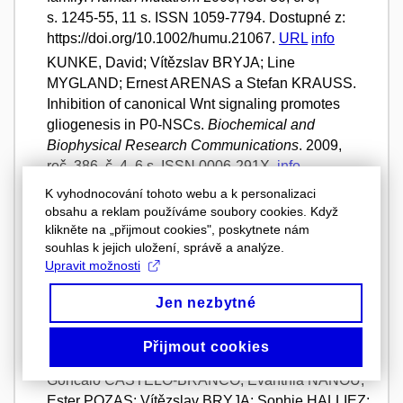
s. 1245-55, 11 s. ISSN 1059-7794. Dostupné z:
https://doi.org/10.1002/humu.21067.
URL
info
KUNKE, David; Vítězslav BRYJA; Line
MYGLAND; Ernest ARENAS a Stefan KRAUSS.
Inhibition of canonical Wnt signaling promotes
gliogenesis in P0-NSCs.
Biochemical and
Biophysical Research Communications
. 2009,
roč. 386, č. 4, 6 s. ISSN 0006-291X.
info
BRYJA, Vítězslav; Alexandra SCHAMBONY;
K vyhodnocování tohoto webu a k personalizaci
Lukáš ČAJÁNEK; Isabel DOMINGUEZ; Ernest
obsahu a reklam používáme soubory cookies. Když
klikněte na „přijmout cookies", poskytnete nám
ARENAS a Gunnar SCHULTE. Beta-Arrestin and
souhlas k jejich uložení, správě a analýze.
casein kinase 1/2 define distinct branches of non-
Upravit možnosti
canonical WNT signalling pathways.
EMBO
REPORTS
. 2008, roč. 9, č. 12, s. 1244-1250.
Jen nezbytné
ISSN 1469-221X.
info
ANDÄNG, Michael; Jens HJERLING-LEFFLER;
Přijmout cookies
Annalena MOLINER; T. Kalle LUNDGREN;
Goncalo CASTELO-BRANCO; Evanthia NANOU;
Ester POZAS; Vítězslav BRYJA; Sophie HALLIEZ;