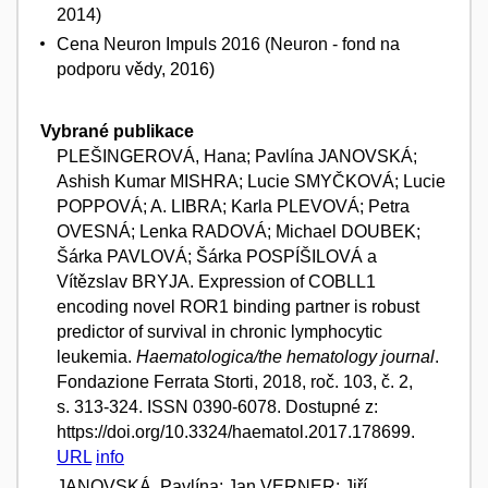
2014)
Cena Neuron Impuls 2016 (Neuron - fond na
podporu vědy, 2016)
Vybrané publikace
PLEŠINGEROVÁ, Hana; Pavlína JANOVSKÁ;
Ashish Kumar MISHRA; Lucie SMYČKOVÁ; Lucie
POPPOVÁ; A. LIBRA; Karla PLEVOVÁ; Petra
OVESNÁ; Lenka RADOVÁ; Michael DOUBEK;
Šárka PAVLOVÁ; Šárka POSPÍŠILOVÁ a
Vítězslav BRYJA. Expression of COBLL1
encoding novel ROR1 binding partner is robust
predictor of survival in chronic lymphocytic
leukemia.
Haematologica/the hematology journal
.
Fondazione Ferrata Storti, 2018, roč. 103, č. 2,
s. 313-324. ISSN 0390-6078. Dostupné z:
https://doi.org/10.3324/haematol.2017.178699.
URL
info
JANOVSKÁ, Pavlína; Jan VERNER; Jiří