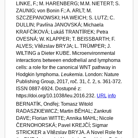
LINKE, F.; M. HARENBERG; M.M. NIETERT; S.
ZAUNIG; von Bonin F.; A. ARLT; M.
SZCZEPANOWSKI; HA WEICH; S. LUTZ; C.
DULLIN; Pavlína JANOVSKÁ; Michaela
KRAFČÍKOVÁ; Lukáš TRANTÍREK; Petra
OVESNÁ; W. KLAPPER; T. BEISSBARTH; F.
ALVES; Vítězslav BRYJA; L. TRÜMPER; J.
WILTING a Dieter KUBE. Microenvironmental
interactions between endothelial and lymphoma
cells: a role for the canonical WNT pathway in
Hodgkin lymphoma.
Leukemia
. London: Nature
Publishing Group, 2017, roč. 31, č. 2, s. 361-372.
ISSN 0887-6924. Dostupné z:
https://doi.org/10.1038/leu.2016.232.
URL
info
BERNATÍK, Ondřej; Tomasz Witold
RADASZKIEWICZ; Martin BĚHAL; Zankruti
DAVE; Florian WITTE; Annika MAHL; Nicole
ČERNOHORSKÁ; Pavel KREJČÍ; Sigmar
STRICKER a Vítězslav BRYJA. A Novel Role for