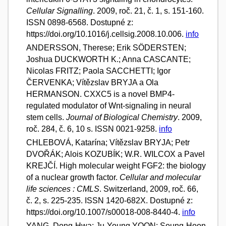
Cellular Signalling
. 2009, roč. 21, č. 1, s. 151-160.
ISSN 0898-6568. Dostupné z:
https://doi.org/10.1016/j.cellsig.2008.10.006.
info
ANDERSSON, Therese; Erik SÖDERSTEN;
Joshua DUCKWORTH K.; Anna CASCANTE;
Nicolas FRITZ; Paola SACCHETTI; Igor
ČERVENKA; Vítězslav BRYJA a Ola
HERMANSON. CXXC5 is a novel BMP4-
regulated modulator of Wnt-signaling in neural
stem cells.
Journal of Biological Chemistry
. 2009,
roč. 284, č. 6, 10 s. ISSN 0021-9258.
info
CHLEBOVÁ, Katarína; Vítězslav BRYJA; Petr
DVOŘÁK; Alois KOZUBÍK; W.R. WILCOX a Pavel
KREJČÍ. High molecular weight FGF2: the biology
of a nuclear growth factor.
Cellular and molecular
life sciences : CMLS
. Switzerland, 2009, roč. 66,
č. 2, s. 225-235. ISSN 1420-682X. Dostupné z:
https://doi.org/10.1007/s00018-008-8440-4.
info
YANG, Dong-Hwa; Ju-Young YOON; Soung-Hoon