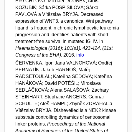
BRYCHTOVÁ; Michael DOUBEK; Alois
KOZUBÍK; Šárka POSPÍŠILOVÁ; Šárka
PAVLOVÁ a Vítězslav BRYJA. Decreased
expression of WNT3, a canonical Wnt pathway
ligand is frequent in chronic lymphocytic leukemia
progression and identifies patients with short
treatment-free survival in mutated IGHV. In
Haematologica (2016); 101(s1): 423-424. (21st
Congress of the EHA)
. 2016.
info
ČERVENKA, Igor; Jana VALNOHOVÁ; Ondřej
BERNATÍK; Jakub HARNOŠ; Matěj
RÁDSETOULAL; Kateřina ŠEDOVÁ; Kateřina
HANÁKOVÁ; David POTĚŠIL; Miroslava
SEDLÁČKOVÁ; Alena SALAŠOVÁ; Zachary
STEINHART; Stephane ANGERS; Gunnar
SCHULTE; Aleš HAMPL; Zbyněk ZDRÁHAL a
Vítězslav BRYJA. Dishevelled is a NEK2 kinase
substrate controlling dynamics of centrosomal
linker proteins.
Proceedings of the National
Academy of Sciences of the United States of