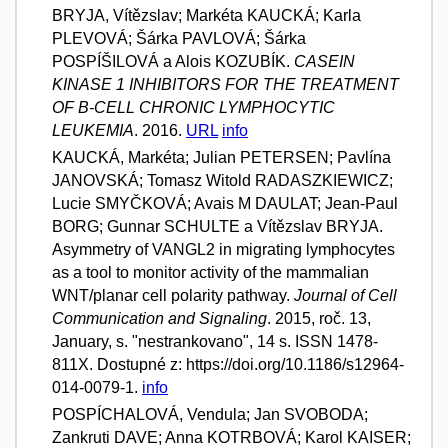
BRYJA, Vítězslav; Markéta KAUCKÁ; Karla
PLEVOVÁ; Šárka PAVLOVÁ; Šárka
POSPÍŠILOVÁ a Alois KOZUBÍK.
CASEIN
KINASE 1 INHIBITORS FOR THE TREATMENT
OF B-CELL CHRONIC LYMPHOCYTIC
LEUKEMIA
. 2016.
URL
info
KAUCKÁ, Markéta; Julian PETERSEN; Pavlína
JANOVSKÁ; Tomasz Witold RADASZKIEWICZ;
Lucie SMYČKOVÁ; Avais M DAULAT; Jean-Paul
BORG; Gunnar SCHULTE a Vítězslav BRYJA.
Asymmetry of VANGL2 in migrating lymphocytes
as a tool to monitor activity of the mammalian
WNT/planar cell polarity pathway.
Journal of Cell
Communication and Signaling
. 2015, roč. 13,
January, s. "nestrankovano", 14 s. ISSN 1478-
811X. Dostupné z: https://doi.org/10.1186/s12964-
014-0079-1.
info
POSPÍCHALOVÁ, Vendula; Jan SVOBODA;
Zankruti DAVE; Anna KOTRBOVÁ; Karol KAISER;