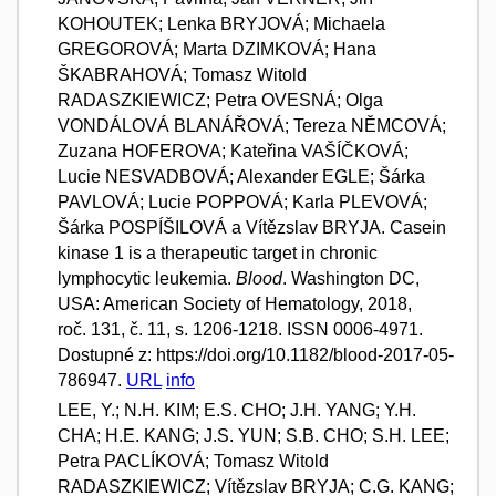
KOHOUTEK; Lenka BRYJOVÁ; Michaela
GREGOROVÁ; Marta DZIMKOVÁ; Hana
ŠKABRAHOVÁ; Tomasz Witold
RADASZKIEWICZ; Petra OVESNÁ; Olga
VONDÁLOVÁ BLANÁŘOVÁ; Tereza NĚMCOVÁ;
Zuzana HOFEROVA; Kateřina VAŠÍČKOVÁ;
Lucie NESVADBOVÁ; Alexander EGLE; Šárka
PAVLOVÁ; Lucie POPPOVÁ; Karla PLEVOVÁ;
Šárka POSPÍŠILOVÁ a Vítězslav BRYJA. Casein
kinase 1 is a therapeutic target in chronic
lymphocytic leukemia.
Blood
. Washington DC,
USA: American Society of Hematology, 2018,
roč. 131, č. 11, s. 1206-1218. ISSN 0006-4971.
Dostupné z: https://doi.org/10.1182/blood-2017-05-
786947.
URL
info
LEE, Y.; N.H. KIM; E.S. CHO; J.H. YANG; Y.H.
CHA; H.E. KANG; J.S. YUN; S.B. CHO; S.H. LEE;
Petra PACLÍKOVÁ; Tomasz Witold
RADASZKIEWICZ; Vítězslav BRYJA; C.G. KANG;