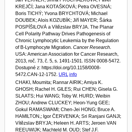
KREJČÍ; Jana KOTAŠKOVÁ; Petra OVESNÁ;
Boris TICHÝ; Yvona BRYCHTOVÁ; Michael
DOUBEK; Alois KOZUBÍK; Jiří MAYER; Šárka
POSPÍŠILOVÁ a Vítězslav BRYJA. The Planar
Cell Polarity Pathway Drives Pathogenesis of
Chronic Lymphocytic Leukemia by the Regulation
of B-Lymphocyte Migration.
Cancer Research
.
USA: American Association for Cancer Research,
2013, roč. 73, č. 5, s. 1491-1501. ISSN 0008-5472.
Dostupné z: https://doi.org/10.1158/0008-
5472.CAN-12-1752.
URL
info
CHAKI, Moumita; Rannar AIRIK; Amiya K.
GHOSH; Rachel H. GILES; Rui CHEN; Gisela G.
SLAATS; Hui WANG; Toby W. HURD; Weibin
ZHOU; Andrew CLUCKEY; Heon-Yung GEE;
Gokul RAMASWAMI; Chen-Jei HONG; Bruce A.
HAMILTON,; Igor ČERVENKA; Sri Ranjani GANJI;
Vítězslav BRYJA; Heleen H. ARTS; Jeroen VAN
REEUWIJK; Machteld M. OUD; Stef J.F.