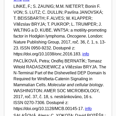
LINKE, F.; S. ZAUNIG; M.M. NIETERT; Bonin F.
VON; S. LUTZ; C. DULLIN; Pavlína JANOVSKÁ;
T. BEISSBARTH; F. ALVES; W. KLAPPER;
Vítězslav BRYJA; T. PUKROP; L. TRUMPER; J.
WILTING a D. KUBE. WNT5A: a motility-promoting
factor in Hodgkin lymphoma.
Oncogene
. London:
Nature Publishing Group, 2017, roč. 36, č. 1, s. 13-
23. ISSN 0950-9232. Dostupné z:
https://doi.org/10.1038/onc.2016.183.
info
PACLÍKOVÁ, Petra; Ondřej BERNATÍK; Tomasz
Witold RADASZKIEWICZ a Vítězslav BRYJA. The
N-Terminal Part of the Dishevelled DEP Domain Is
Required for Wnt/beta-Catenin Signaling in
Mammalian Cells.
Molecular and cellular biology
.
WASHINGTON: AMER SOC MICROBIOLOGY,
2017, roč. 37, č. 18, s. nestránkováno, 16 s.
ISSN 0270-7306. Dostupné z:
https://doi.org/10.1128/MCB.00145-17.
info
SALAŠOVÁ, Alena; C. YOKOTA; David POTĚŠIL;