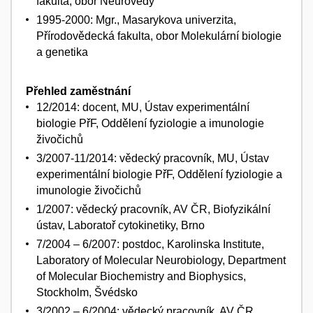
fakulta, obor Neurovědy
1995-2000: Mgr., Masarykova univerzita,
Přírodovědecká fakulta, obor Molekulární biologie
a genetika
Přehled zaměstnání
12/2014: docent, MU, Ústav experimentální
biologie PřF, Oddělení fyziologie a imunologie
živočichů
3/2007-11/2014: vědecký pracovník, MU, Ústav
experimentální biologie PřF, Oddělení fyziologie a
imunologie živočichů
1/2007: vědecký pracovník, AV ČR, Biofyzikální
ústav, Laboratoř cytokinetiky, Brno
7/2004 – 6/2007: postdoc, Karolinska Institute,
Laboratory of Molecular Neurobiology, Department
of Molecular Biochemistry and Biophysics,
Stockholm, Švédsko
3/2002 – 6/2004: vědecký pracovník, AV ČR,