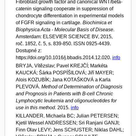
Fibroblast growth factor and canonical WNT/beta-
catenin signaling cooperate in suppression of
chondrocyte differentiation in experimental models
of FGFR signaling in cartilage.
Biochimica et
Biophysica Acta - Molecular Basis of Disease
.
Amsterdam: ELSEVIER SCIENCE BV, 2015,
roč. 1852, č. 5, s. 839-850. ISSN 0925-4439.
Dostupné z:
https://doi.org/10.1016/j.bbadis.2014.12.020.
info
BRYJA, Vítězslav; Pavel KREJČÍ; Markéta
KAUCKÁ; Šárka POSPÍŠILOVÁ; Jiří MAYER;
Alois KOZUBÍK; Jana KOTAŠKOVÁ a Karla
PLEVOVÁ.
Method of Determination of Diagnosis
and Prognosis in Patients with B-cell Chronic
Lymphocytic leukemia and oligonucleotides for
use in this method
. 2015.
info
KILLANDER, Michaela BC; Julian PETERSEN;
Kjetil Wessel ANDRESSEN; Sri Ranjani GANJI;
Finn Olav LEVY; Jens SCHUSTER; Niklas DAHL;