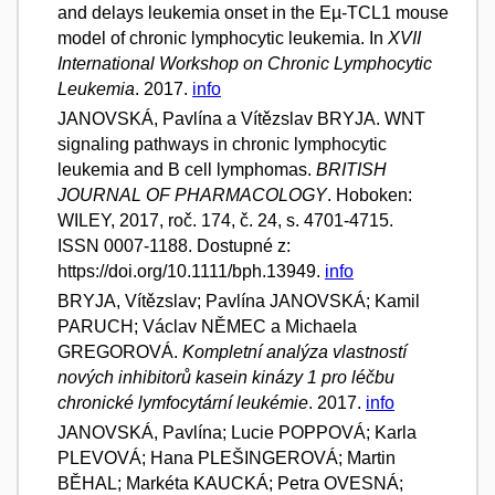
and delays leukemia onset in the Eµ-TCL1 mouse
model of chronic lymphocytic leukemia. In
XVII
International Workshop on Chronic Lymphocytic
Leukemia
. 2017.
info
JANOVSKÁ, Pavlína a Vítězslav BRYJA. WNT
signaling pathways in chronic lymphocytic
leukemia and B cell lymphomas.
BRITISH
JOURNAL OF PHARMACOLOGY
. Hoboken:
WILEY, 2017, roč. 174, č. 24, s. 4701-4715.
ISSN 0007-1188. Dostupné z:
https://doi.org/10.1111/bph.13949.
info
BRYJA, Vítězslav; Pavlína JANOVSKÁ; Kamil
PARUCH; Václav NĚMEC a Michaela
GREGOROVÁ.
Kompletní analýza vlastností
nových inhibitorů kasein kinázy 1 pro léčbu
chronické lymfocytární leukémie
. 2017.
info
JANOVSKÁ, Pavlína; Lucie POPPOVÁ; Karla
PLEVOVÁ; Hana PLEŠINGEROVÁ; Martin
BĚHAL; Markéta KAUCKÁ; Petra OVESNÁ;