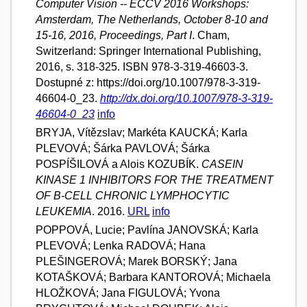
Computer Vision -- ECCV 2016 Workshops:
Amsterdam, The Netherlands, October 8-10 and
15-16, 2016, Proceedings, Part I
. Cham,
Switzerland: Springer International Publishing,
2016, s. 318-325. ISBN 978-3-319-46603-3.
Dostupné z: https://doi.org/10.1007/978-3-319-
46604-0_23.
http://dx.doi.org/10.1007/978-3-319-
46604-0_23
info
BRYJA, Vítězslav; Markéta KAUCKÁ; Karla
PLEVOVÁ; Šárka PAVLOVÁ; Šárka
POSPÍŠILOVÁ a Alois KOZUBÍK.
CASEIN
KINASE 1 INHIBITORS FOR THE TREATMENT
OF B-CELL CHRONIC LYMPHOCYTIC
LEUKEMIA
. 2016.
URL
info
POPPOVÁ, Lucie; Pavlína JANOVSKÁ; Karla
PLEVOVÁ; Lenka RADOVÁ; Hana
PLEŠINGEROVÁ; Marek BORSKÝ; Jana
KOTAŠKOVÁ; Barbara KANTOROVÁ; Michaela
HLOŽKOVÁ; Jana FIGULOVÁ; Yvona