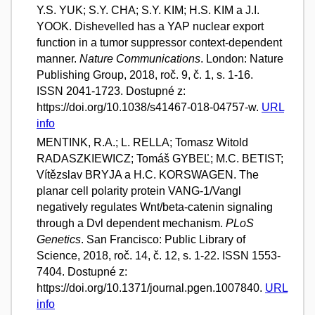
Y.S. YUK; S.Y. CHA; S.Y. KIM; H.S. KIM a J.I.
YOOK. Dishevelled has a YAP nuclear export
function in a tumor suppressor context-dependent
manner.
Nature Communications
. London: Nature
Publishing Group, 2018, roč. 9, č. 1, s. 1-16.
ISSN 2041-1723. Dostupné z:
https://doi.org/10.1038/s41467-018-04757-w.
URL
info
MENTINK, R.A.; L. RELLA; Tomasz Witold
RADASZKIEWICZ; Tomáš GYBEĽ; M.C. BETIST;
Vítězslav BRYJA a H.C. KORSWAGEN. The
planar cell polarity protein VANG-1/Vangl
negatively regulates Wnt/beta-catenin signaling
through a Dvl dependent mechanism.
PLoS
Genetics
. San Francisco: Public Library of
Science, 2018, roč. 14, č. 12, s. 1-22. ISSN 1553-
7404. Dostupné z:
https://doi.org/10.1371/journal.pgen.1007840.
URL
info