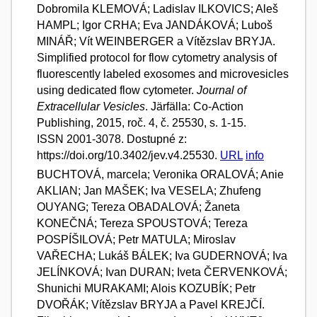
Dobromila KLEMOVÁ; Ladislav ILKOVICS; Aleš
HAMPL; Igor CRHA; Eva JANDÁKOVÁ; Luboš
MINÁŘ; Vít WEINBERGER a Vítězslav BRYJA.
Simplified protocol for flow cytometry analysis of
fluorescently labeled exosomes and microvesicles
using dedicated flow cytometer.
Journal of
Extracellular Vesicles
. Järfälla: Co-Action
Publishing, 2015, roč. 4, č. 25530, s. 1-15.
ISSN 2001-3078. Dostupné z:
https://doi.org/10.3402/jev.v4.25530.
URL
info
BUCHTOVÁ, marcela; Veronika ORALOVÁ; Anie
AKLIAN; Jan MAŠEK; Iva VESELA; Zhufeng
OUYANG; Tereza OBADALOVÁ; Žaneta
KONEČNÁ; Tereza SPOUSTOVÁ; Tereza
POSPÍŠILOVÁ; Petr MATULA; Miroslav
VAŘECHA; Lukáš BÁLEK; Iva GUDERNOVÁ; Iva
JELÍNKOVÁ; Ivan DURAN; Iveta ČERVENKOVÁ;
Shunichi MURAKAMI; Alois KOZUBÍK; Petr
DVOŘÁK; Vítězslav BRYJA a Pavel KREJČÍ.