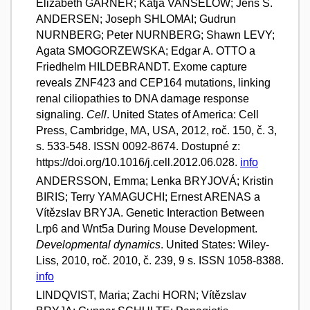
Elizabeth GARNER; Katja VANSELOW; Jens S.
ANDERSEN; Joseph SHLOMAI; Gudrun
NURNBERG; Peter NURNBERG; Shawn LEVY;
Agata SMOGORZEWSKA; Edgar A. OTTO a
Friedhelm HILDEBRANDT. Exome capture
reveals ZNF423 and CEP164 mutations, linking
renal ciliopathies to DNA damage response
signaling.
Cell
. United States of America: Cell
Press, Cambridge, MA, USA, 2012, roč. 150, č. 3,
s. 533-548. ISSN 0092-8674. Dostupné z:
https://doi.org/10.1016/j.cell.2012.06.028.
info
ANDERSSON, Emma; Lenka BRYJOVÁ; Kristin
BIRIS; Terry YAMAGUCHI; Ernest ARENAS a
Vítězslav BRYJA. Genetic Interaction Between
Lrp6 and Wnt5a During Mouse Development.
Developmental dynamics
. United States: Wiley-
Liss, 2010, roč. 2010, č. 239, 9 s. ISSN 1058-8388.
info
LINDQVIST, Maria; Zachi HORN; Vítězslav