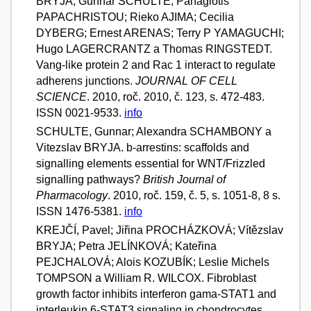
BRYJA; Gunnar SCHULTE; Panagiotis
PAPACHRISTOU; Rieko AJIMA; Cecilia
DYBERG; Ernest ARENAS; Terry P YAMAGUCHI;
Hugo LAGERCRANTZ a Thomas RINGSTEDT.
Vang-like protein 2 and Rac 1 interact to regulate
adherens junctions.
JOURNAL OF CELL
SCIENCE
. 2010, roč. 2010, č. 123, s. 472-483.
ISSN 0021-9533.
info
SCHULTE, Gunnar; Alexandra SCHAMBONY a
Vitezslav BRYJA. b-arrestins: scaffolds and
signalling elements essential for WNT/Frizzled
signalling pathways?
British Journal of
Pharmacology
. 2010, roč. 159, č. 5, s. 1051-8, 8 s.
ISSN 1476-5381.
info
KREJČÍ, Pavel; Jiřina PROCHÁZKOVÁ; Vítězslav
BRYJA; Petra JELÍNKOVÁ; Kateřina
PEJCHALOVÁ; Alois KOZUBÍK; Leslie Michels
TOMPSON a William R. WILCOX. Fibroblast
growth factor inhibits interferon gama-STAT1 and
interleukin 6-STAT3 signaling in chondrocytes.