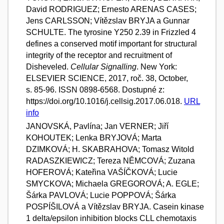
David RODRIGUEZ; Ernesto ARENAS CASES;
Jens CARLSSON; Vítězslav BRYJA a Gunnar
SCHULTE. The tyrosine Y250 2.39 in Frizzled 4
defines a conserved motif important for structural
integrity of the receptor and recruitment of
Disheveled.
Cellular Signalling
. New York:
ELSEVIER SCIENCE, 2017, roč. 38, October,
s. 85-96. ISSN 0898-6568. Dostupné z:
https://doi.org/10.1016/j.cellsig.2017.06.018.
URL
info
JANOVSKÁ, Pavlína; Jan VERNER; Jiří
KOHOUTEK; Lenka BRYJOVÁ; Marta
DZIMKOVÁ; H. SKABRAHOVA; Tomasz Witold
RADASZKIEWICZ; Tereza NĚMCOVÁ; Zuzana
HOFEROVÁ; Kateřina VAŠÍČKOVÁ; Lucie
SMYCKOVA; Michaela GREGOROVÁ; A. EGLE;
Šárka PAVLOVÁ; Lucie POPPOVÁ; Šárka
POSPÍŠILOVÁ a Vítězslav BRYJA. Casein kinase
1 delta/epsilon inhibition blocks CLL chemotaxis