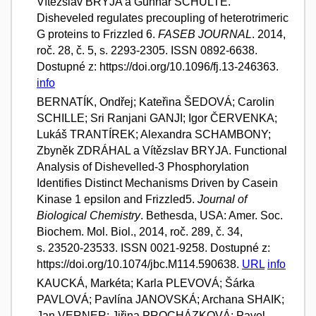
Vítězslav BRYJA a Gunnar SCHULTE.
Disheveled regulates precoupling of heterotrimeric
G proteins to Frizzled 6.
FASEB JOURNAL
. 2014,
roč. 28, č. 5, s. 2293-2305. ISSN 0892-6638.
Dostupné z: https://doi.org/10.1096/fj.13-246363.
info
BERNATÍK, Ondřej; Kateřina ŠEDOVÁ; Carolin
SCHILLE; Sri Ranjani GANJI; Igor ČERVENKA;
Lukáš TRANTÍREK; Alexandra SCHAMBONY;
Zbyněk ZDRÁHAL a Vítězslav BRYJA. Functional
Analysis of Dishevelled-3 Phosphorylation
Identifies Distinct Mechanisms Driven by Casein
Kinase 1 epsilon and Frizzled5.
Journal of
Biological Chemistry
. Bethesda, USA: Amer. Soc.
Biochem. Mol. Biol., 2014, roč. 289, č. 34,
s. 23520-23533. ISSN 0021-9258. Dostupné z:
https://doi.org/10.1074/jbc.M114.590638.
URL
info
KAUCKÁ, Markéta; Karla PLEVOVÁ; Šárka
PAVLOVÁ; Pavlína JANOVSKÁ; Archana SHAIK;
Jan VERNER; Jiřina PROCHÁZKOVÁ; Pavel