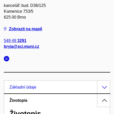
kancelář: bud. D36/125
Kamenice 753/5
625 00 Brno
Zobrazit na mapě
549 49
3291
bryja@sci.muni.cz
Základní údaje
Životopis
Životopis