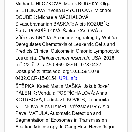
Michaela HLOŽKOVÁ; Marek BORSKÝ; Olga
STEHLÍKOVÁ; Yvona BRYCHTOVÁ; Michael
DOUBEK; Michaela MÁCHALOVÁ;
Sivasubramanian BASKAR; Alois KOZUBÍK;
Šárka POSPÍŠILOVÁ; Šárka PAVLOVÁ a
Vítězslav BRYJA. Autocrine Signaling by Wnt-5a
Deregulates Chemotaxis of Leukemic Cells and
Predicts Clinical Outcome in Chronic Lymphocytic
Leukemia.
Clinical cancer research
. USA, 2016,
roč. 22, č. 2, s. 459-469. ISSN 1078-0432.
Dostupné z: https://doi.org/10.1158/1078-
0432.CCR-15-0154.
URL
info
ŠTĚPKA, Karel; Martin MAŠKA; Jakub Jozef
PÁLENIK; Vendula POSPÍCHALOVÁ; Anna
KOTRBOVÁ; Ladislav ILKOVICS; Dobromila
KLEMOVÁ; Aleš HAMPL; Vítězslav BRYJA a
Pavel MATULA. Automatic Detection and
Segmentation of Exosomes in Transmission
Electron Microscopy. In Gang Hua, Hervé Jégou.