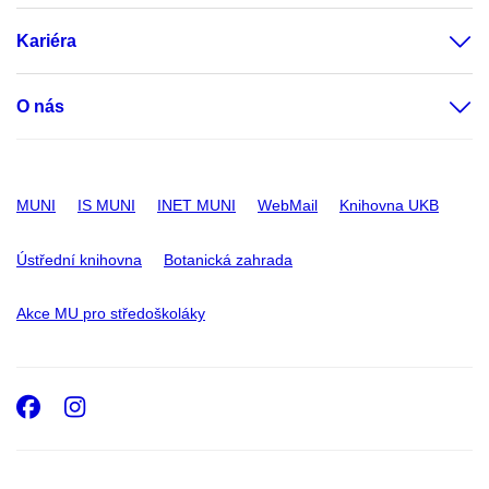
Kariéra
O nás
MUNI
IS MUNI
INET MUNI
WebMail
Knihovna UKB
Ústřední knihovna
Botanická zahrada
Akce MU pro středoškoláky
Facebook
Instagram