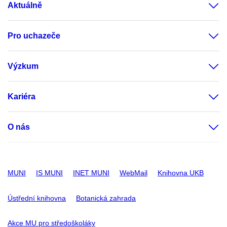
Aktuálně
Pro uchazeče
Výzkum
Kariéra
O nás
MUNI
IS MUNI
INET MUNI
WebMail
Knihovna UKB
Ústřední knihovna
Botanická zahrada
Akce MU pro středoškoláky