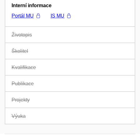
Interní informace
Portál MU
IS MU
Životopis
Školitel
Kvalifikace
Publikace
Projekty
Výuka