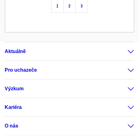
1
2
3
Aktuálně
Pro uchazeče
Výzkum
Kariéra
O nás