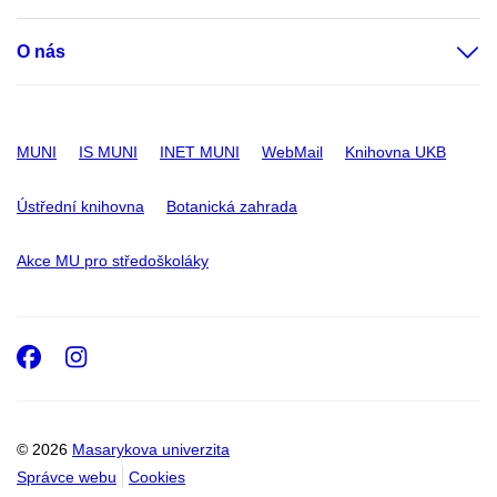
O nás
MUNI
IS MUNI
INET MUNI
WebMail
Knihovna UKB
Ústřední knihovna
Botanická zahrada
Akce MU pro středoškoláky
Facebook
Instagram
© 2026
Masarykova univerzita
Správce webu
Cookies