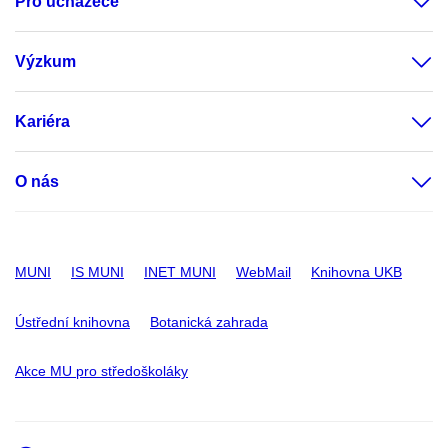
Pro uchazeče
Výzkum
Kariéra
O nás
MUNI
IS MUNI
INET MUNI
WebMail
Knihovna UKB
Ústřední knihovna
Botanická zahrada
Akce MU pro středoškoláky