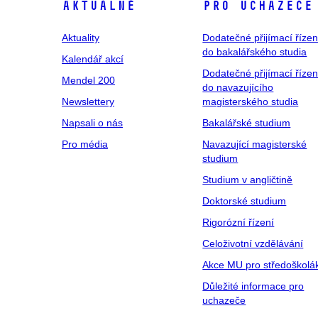
Aktuálně
Pro uchazeče
Aktuality
Dodatečné přijímací řízen
do bakalářského studia
Kalendář akcí
Dodatečné přijímací řízen
Mendel 200
do navazujícího
Newslettery
magisterského studia
Napsali o nás
Bakalářské studium
Pro média
Navazující magisterské
studium
Studium v angličtině
Doktorské studium
Rigorózní řízení
Celoživotní vzdělávání
Akce MU pro středoškolá
Důležité informace pro
uchazeče