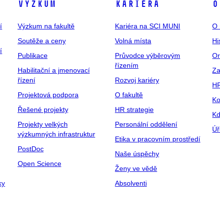
Výzkum
Kariéra
O
í
Výzkum na fakultě
Kariéra na SCI MUNI
O 
Soutěže a ceny
Volná místa
Hi
í
Publikace
Průvodce výběrovým
Or
řízením
Habilitační a jmenovací
Za
řízení
Rozvoj kariéry
H
Projektová podpora
O fakultě
Ko
Řešené projekty
HR strategie
Kd
Projekty velkých
Personální oddělení
Úř
výzkumných infrastruktur
Etika v pracovním prostředí
PostDoc
Naše úspěchy
Open Science
Ženy ve vědě
ky
Absolventi