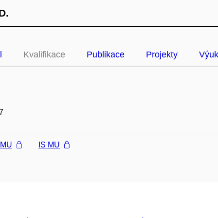
D.
l
Kvalifikace
Publikace
Projekty
Výu
7
l MU
IS MU