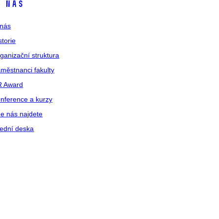
 nás
nás
storie
ganizační struktura
městnanci fakulty
R Award
nference a kurzy
e nás najdete
ední deska