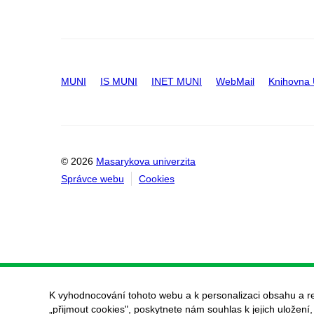
MUNI
IS MUNI
INET MUNI
WebMail
Knihovna
© 2026
Masarykova univerzita
Správce webu
Cookies
K vyhodnocování tohoto webu a k personalizaci obsahu a r
„přijmout cookies", poskytnete nám souhlas k jejich uložení