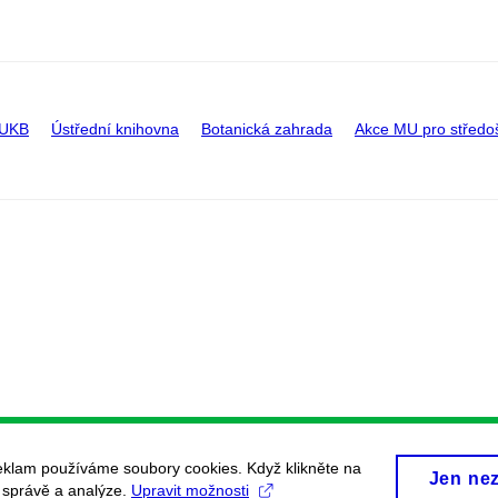
 UKB
Ústřední knihovna
Botanická zahrada
Akce MU pro středo
eklam používáme soubory cookies. Když klikněte na
Jen ne
, správě a analýze.
Upravit možnosti