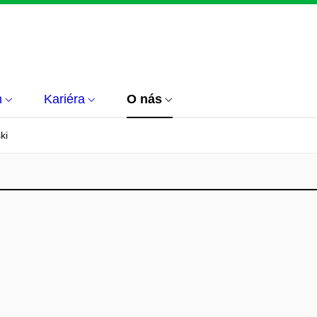
m
Kariéra
O nás
ki