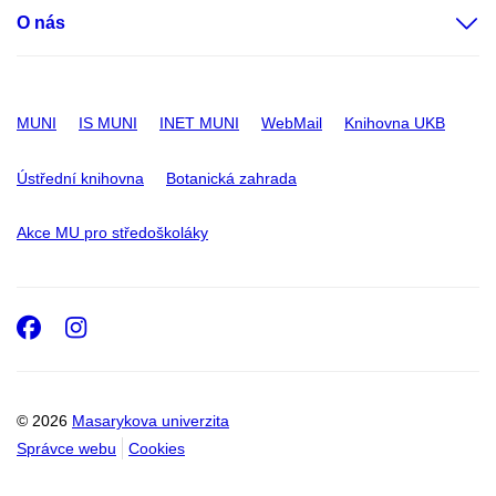
O nás
MUNI
IS MUNI
INET MUNI
WebMail
Knihovna UKB
Ústřední knihovna
Botanická zahrada
Akce MU pro středoškoláky
Facebook
Instagram
© 2026
Masarykova univerzita
Správce webu
Cookies