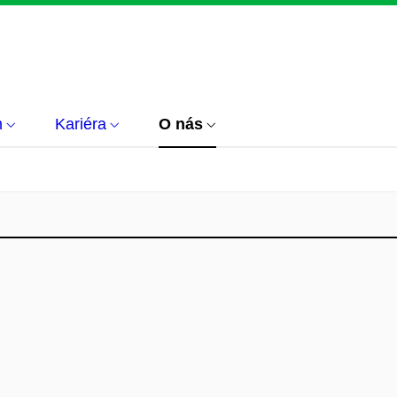
m
Kariéra
O nás