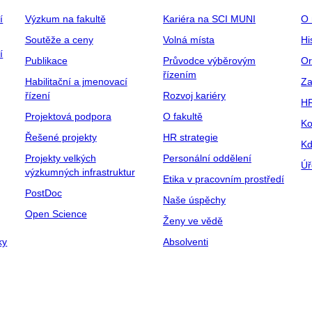
í
Výzkum na fakultě
Kariéra na SCI MUNI
O 
Soutěže a ceny
Volná místa
Hi
í
Publikace
Průvodce výběrovým
Or
řízením
Habilitační a jmenovací
Za
řízení
Rozvoj kariéry
H
Projektová podpora
O fakultě
Ko
Řešené projekty
HR strategie
Kd
Projekty velkých
Personální oddělení
Úř
výzkumných infrastruktur
Etika v pracovním prostředí
PostDoc
Naše úspěchy
Open Science
Ženy ve vědě
ky
Absolventi