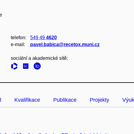
e
telefon:
549 49
4620
e‑mail:
pavel.babica@recetox.muni.cz
sociální a akademické sítě:
l
Kvalifikace
Publikace
Projekty
Výu