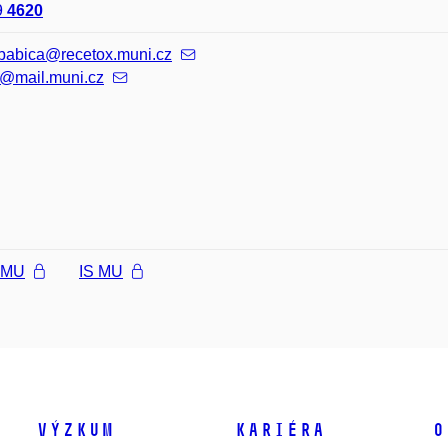
9
4620
.babica@recetox.muni.cz
@mail.muni.cz
l MU
IS MU
Výzkum
Kariéra
O