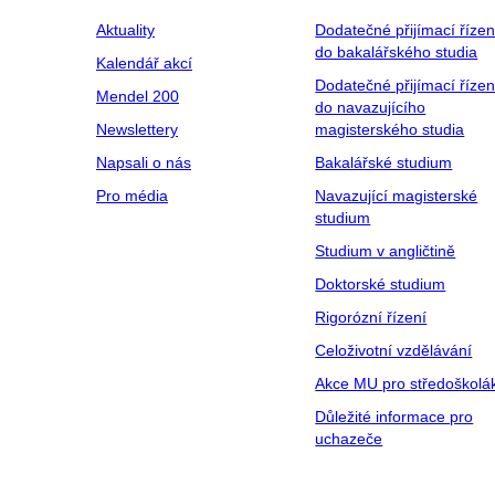
Aktuality
Dodatečné přijímací řízen
do bakalářského studia
Kalendář akcí
Dodatečné přijímací řízen
Mendel 200
do navazujícího
Newslettery
magisterského studia
Napsali o nás
Bakalářské studium
Pro média
Navazující magisterské
studium
Studium v angličtině
Doktorské studium
Rigorózní řízení
Celoživotní vzdělávání
Akce MU pro středoškolá
Důležité informace pro
uchazeče