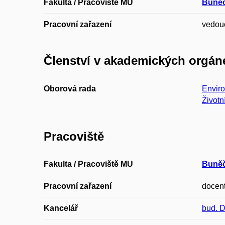
Fakulta / Pracoviště MU
Buněč
Pracovní zařazení
vedouc
Členství v akademických orgán
Oborová rada
Envir
Životn
Pracoviště
Fakulta / Pracoviště MU
Buněč
Pracovní zařazení
docen
Kancelář
bud. 