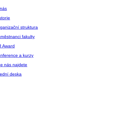
nás
storie
ganizační struktura
městnanci fakulty
R Award
nference a kurzy
e nás najdete
ední deska