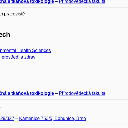
ná a tkáňová toxikologie
–
Přírodovědecká fakulta
í pracoviště
ech
onmental Health Sciences
í prostředí a zdraví
ná a tkáňová toxikologie
–
Přírodovědecká fakulta
t
D29/327
–
Kamenice 753/5, Bohunice, Brno