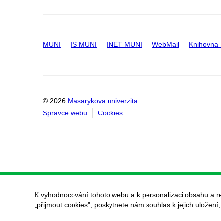
MUNI
IS MUNI
INET MUNI
WebMail
Knihovna
© 2026
Masarykova univerzita
Správce webu
Cookies
K vyhodnocování tohoto webu a k personalizaci obsahu a r
„přijmout cookies", poskytnete nám souhlas k jejich uložení