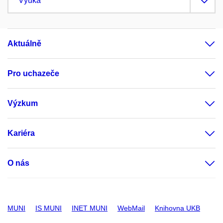
Výuka
Aktuálně
Pro uchazeče
Výzkum
Kariéra
O nás
MUNI
IS MUNI
INET MUNI
WebMail
Knihovna UKB