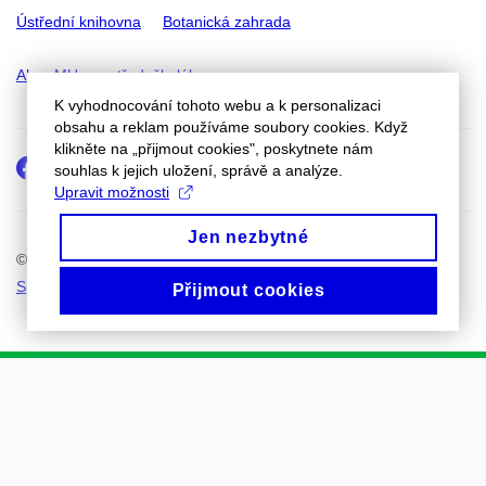
Ústřední knihovna
Botanická zahrada
Akce MU pro středoškoláky
K vyhodnocování tohoto webu a k personalizaci
obsahu a reklam používáme soubory cookies. Když
klikněte na „přijmout cookies", poskytnete nám
Facebook
Instagram
souhlas k jejich uložení, správě a analýze.
Upravit možnosti
Jen nezbytné
© 2026
Masarykova univerzita
Správce webu
Cookies
Přijmout cookies