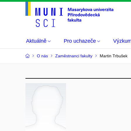
Aktuálně
Pro uchazeče
Výzku
O nás
Zaměstnanci fakulty
Martin Trbušek