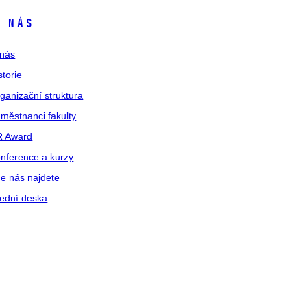
 nás
nás
storie
ganizační struktura
městnanci fakulty
R Award
nference a kurzy
e nás najdete
ední deska