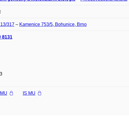
t
C13/317
–
Kamenice 753/5, Bohunice, Brno
9
8131
3
l MU
IS MU