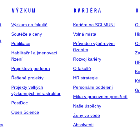
Výzkum
Kariéra
O
í
Výzkum na fakultě
Kariéra na SCI MUNI
O 
Soutěže a ceny
Volná místa
Hi
í
Publikace
Průvodce výběrovým
Or
řízením
Habilitační a jmenovací
Za
řízení
Rozvoj kariéry
H
Projektová podpora
O fakultě
Ko
Řešené projekty
HR strategie
Kd
Projekty velkých
Personální oddělení
Úř
výzkumných infrastruktur
Etika v pracovním prostředí
PostDoc
Naše úspěchy
Open Science
Ženy ve vědě
ky
Absolventi