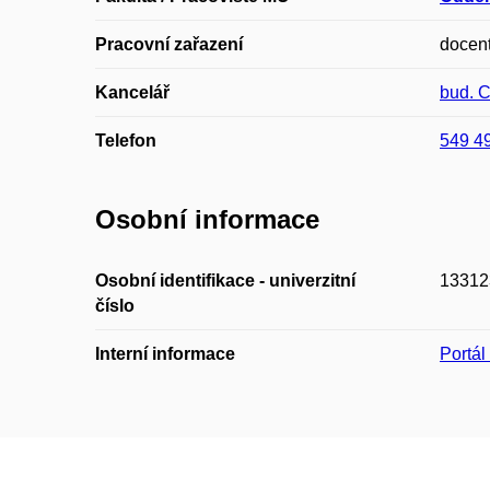
Pracovní zařazení
docen
Kancelář
bud. 
Telefon
549 4
Osobní informace
Osobní identifikace - univerzitní
13312
číslo
Interní informace
Portá