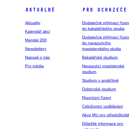
Aktuálně
Pro uchazeče
Aktuality
Dodatečné přijímací řízen
do bakalářského studia
Kalendář akcí
Dodatečné přijímací řízen
Mendel 200
do navazujícího
Newslettery
magisterského studia
Napsali o nás
Bakalářské studium
Pro média
Navazující magisterské
studium
Studium v angličtině
Doktorské studium
Rigorózní řízení
Celoživotní vzdělávání
Akce MU pro středoškolá
Důležité informace pro