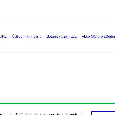
 UKB
Ústřední knihovna
Botanická zahrada
Akce MU pro středo
eklam používáme soubory cookies. Když klikněte na