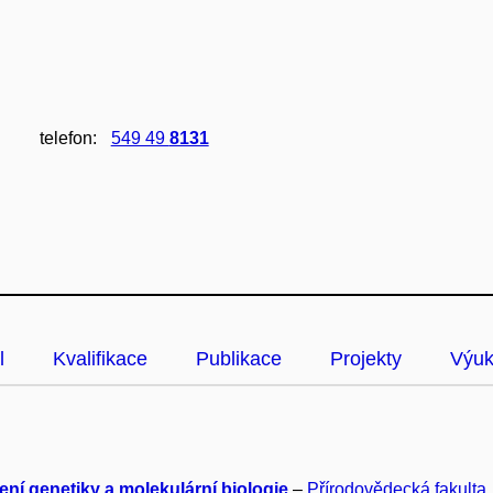
telefon:
549 49
8131
l
Kvalifikace
Publikace
Projekty
Výu
ení genetiky a molekulární biologie
–
Přírodovědecká fakulta