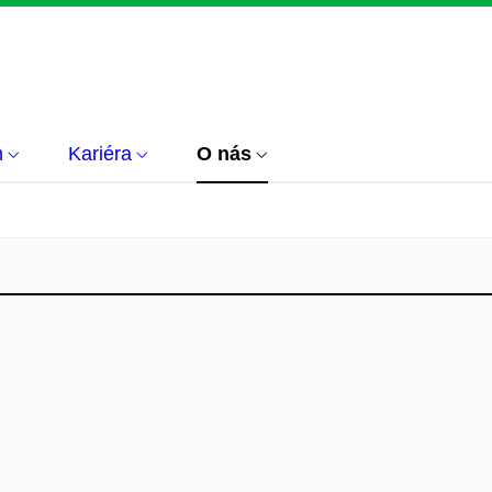
m
Kariéra
O nás