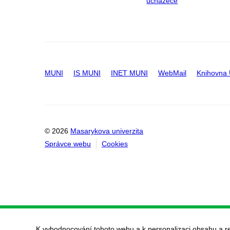
uchazeče
MUNI
IS MUNI
INET MUNI
WebMail
Knihovna
© 2026
Masarykova univerzita
Správce webu
Cookies
K vyhodnocování tohoto webu a k personalizaci obsahu a r