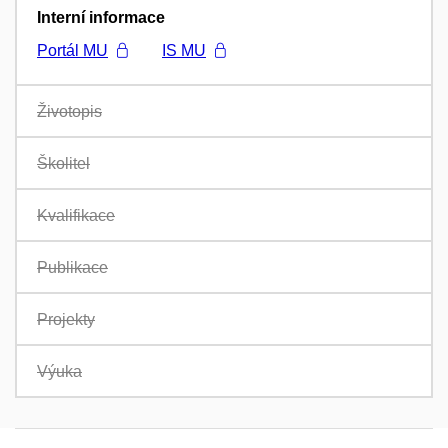
Interní informace
Portál MU
IS MU
Životopis
Školitel
Kvalifikace
Publikace
Projekty
Výuka