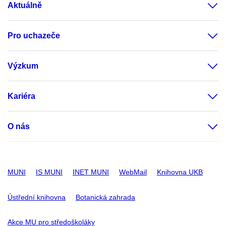
Aktuálně
Pro uchazeče
Výzkum
Kariéra
O nás
MUNI
IS MUNI
INET MUNI
WebMail
Knihovna UKB
Ústřední knihovna
Botanická zahrada
Akce MU pro středoškoláky