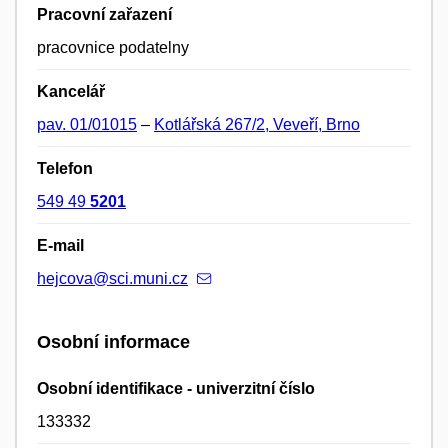
Pracovní zařazení
pracovnice podatelny
Kancelář
pav. 01/01015
–
Kotlářská 267/2, Veveří, Brno
Telefon
549 49
5201
E-mail
hejcova@sci.muni.cz
Osobní informace
Osobní identifikace - univerzitní číslo
133332