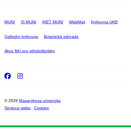
MUNI
IS MUNI
INET MUNI
WebMail
Knihovna UKB
Ústřední knihovna
Botanická zahrada
Akce MU pro středoškoláky
Facebook
Instagram
© 2026
Masarykova univerzita
Správce webu
Cookies